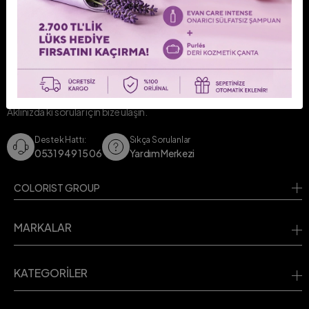
Avantajlardan ve indirimlerden haberdan olun.
BİZE ULAŞIN!
Aklınızda ki sorular için bize ulaşın.
Destek Hattı:
Sıkça Sorulanlar
0531 949 15 06
Yardım Merkezi
COLORIST GROUP
MARKALAR
KATEGORİLER