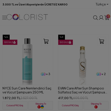
Türkçe
3.000 TL ve Üzeri Alışverişlerde ÜCRETSİZ KARGO
0
%26
%31
BIG SALE
BIG SALE
+ 3
+ 2
NYCE Sun Care Nemlendirici Saç
EVAN Care After Sun Shampoo
ve Vücut Şampuanı 250 ML
Sülfatsız Saç ve Vücut Şampuanı
100 ml
1.872,00 TL
417,00 TL
2.527,00 TL
605,00 TL
Shipping To
Shipping To
ColoristPRO Giriş
ColoristPRO Giriş