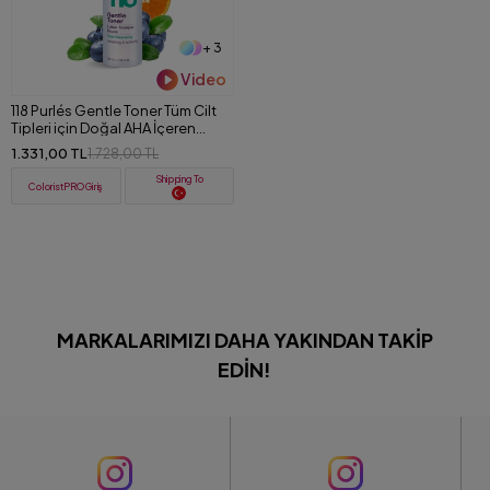
+ 3
Video
118 Purlés Gentle Toner Tüm Cilt
Tipleri için Doğal AHA İçeren
Aydınlatıcı Tonik 200 ml
1.331,00 TL
1.728,00 TL
Shipping To
ColoristPRO Giriş
MARKALARIMIZI DAHA YAKINDAN TAKIP
EDIN!