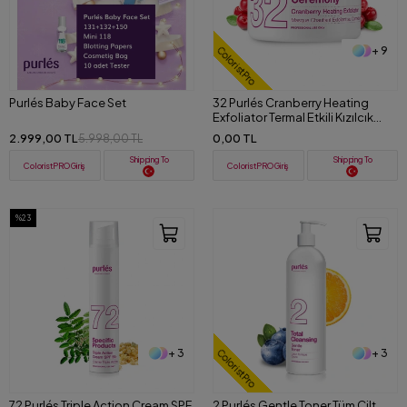
+ 9
ColoristPro
Purlés Baby Face Set
32 Purlés Cranberry Heating
Exfoliator Termal Etkili Kızılcık
Özlü Peeling 200 ml
2.999,00 TL
0,00 TL
5.998,00 TL
Shipping To
Shipping To
ColoristPRO Giriş
ColoristPRO Giriş
%23
+ 3
+ 3
ColoristPro
72 Purlés Triple Action Cream SPF
2 Purlés Gentle Toner Tüm Cilt