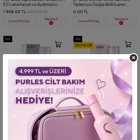
50 Leke Karşıtı ve Aydınlatıcı
Tipleri için Doğal AHA İçeren
Güneş Koruyucu Krem 50 ml
Aydınlatıcı Tonik 500 ml
1.908,00 TL
0,00 TL
2.477,00 TL
Shipping To
Shipping To
ColoristPRO Giriş
ColoristPRO Giriş
%26
%26
BEST SELLER
+ 2
+ 3
Video
138 Purlés Age Reverse Eye Anti-
122 Purlés Brightening SPF 50
Aging Lifting Etkili Göz Kremi 50
Leke Karşıtı ve Aydınlatıcı Güneş
ml
Koruyucu Krem 30 ml
1.895,00 TL
1.575,00 TL
2.559,00 TL
2.125,00 TL
Shipping To
Shipping To
ColoristPRO Giriş
ColoristPRO Giriş