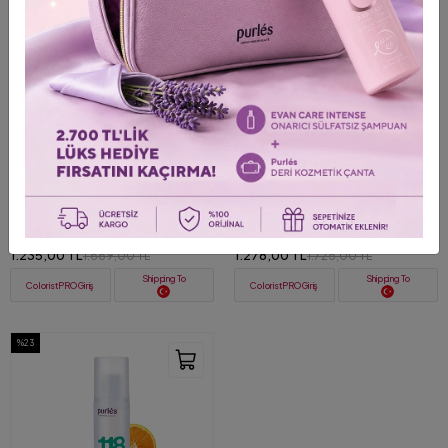
%26
%26
+ 2
124 Purlés Aloe Vera Calming Gel
146 Purlés Micellar Water Tüm
Anında Yatıştırıcı Saf Aloe Vera Jel
Ciltler için Misel Makyaj
50 ml
Temizleme Suyu 200 ml
1.235,00 TL
1.278,00 TL
1.669,00 TL
1.725,00 TL
Shipping To
Shipping To
ColoristPRO Giriş
ColoristPRO Giriş
%23