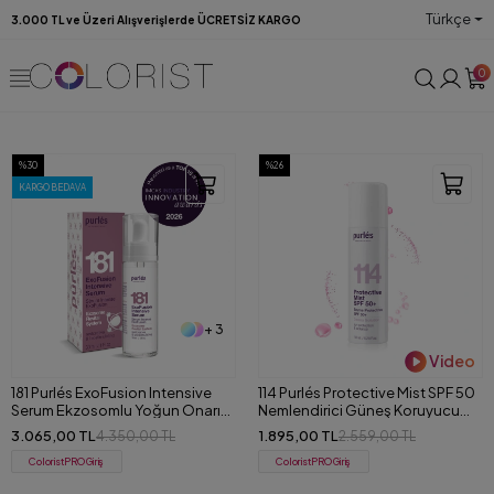
Türkçe
3.000 TL ve Üzeri Alışverişlerde ÜCRETSİZ KARGO
0
%30
%26
KARGO BEDAVA
+ 3
Video
181 Purlés ExoFusion Intensive
114 Purlés Protective Mist SPF 50
Serum Ekzosomlu Yoğun Onarıcı
Nemlendirici Güneş Koruyucu
ve Sıkılaştırıcı Serum 30 ml
Sprey 150 ml
3.065,00 TL
1.895,00 TL
4.350,00 TL
2.559,00 TL
ColoristPRO Giriş
ColoristPRO Giriş