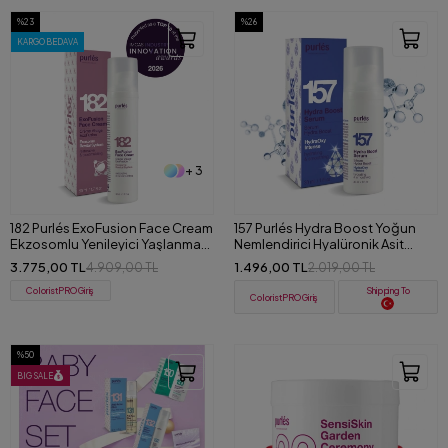
%23
%26
KARGO BEDAVA
+ 3
182 Purlés ExoFusion Face Cream
157 Purlés Hydra Boost Yoğun
Ekzosomlu Yenileyici Yaşlanma
Nemlendirici Hyalüronik Asit
Karşıtı Yüz Kremi 50 ml
Serum 30 ml
3.775,00 TL
1.496,00 TL
4.909,00 TL
2.019,00 TL
ColoristPRO Giriş
Shipping To
ColoristPRO Giriş
%50
BIG SALE