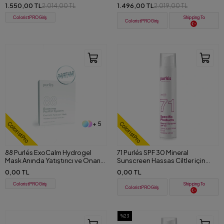
Serum 30 ml
1.550,00 TL
1.496,00 TL
2.014,00 TL
2.019,00 TL
ColoristPRO Giriş
Shipping To
ColoristPRO Giriş
+ 5
ColoristPro
ColoristPro
88 Purlés ExoCalm Hydrogel
71 Purlés SPF 30 Mineral
Mask Anında Yatıştırıcı ve Onarıcı
Sunscreen Hassas Ciltler için
Serum İçeren Hidrojel Maske
Güneş Koruyucu Krem 50 ml
0,00 TL
0,00 TL
ColoristPRO Giriş
Shipping To
ColoristPRO Giriş
%23