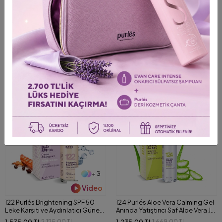
+ 3
+ 2
ColoristPro
2 Purlés Gentle Toner Tüm Cilt
138 Purlés Age Reverse Eye Anti-
Tipleri için Doğal AHA İçeren
Aging Lifting Etkili Göz Kremi 50
Aydınlatıcı Tonik 500 ml
ml
0,00 TL
1.895,00 TL
2.559,00 TL
Shipping To
Shipping To
ColoristPRO Giriş
ColoristPRO Giriş
%26
%26
BEST SELLER
+ 3
Video
122 Purlés Brightening SPF 50
124 Purlés Aloe Vera Calming Gel
Leke Karşıtı ve Aydınlatıcı Güneş
Anında Yatıştırıcı Saf Aloe Vera Jel
Koruyucu Krem 30 ml
50 ml
1.575,00 TL
1.235,00 TL
2.125,00 TL
1.669,00 TL