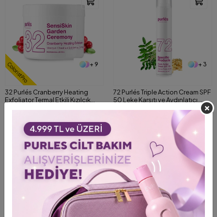
+ 9
+ 3
ColoristPro
32 Purlés Cranberry Heating
72 Purlés Triple Action Cream SPF
Exfoliator Termal Etkili Kızılcık
50 Leke Karşıtı ve Aydınlatıcı
Özlü Peeling 200 ml
Güneş Koruyucu Krem 50 ml
0,00 TL
1.908,00 TL
2.477,00 TL
Shipping To
Shipping To
ColoristPRO Giriş
ColoristPRO Giriş
%26