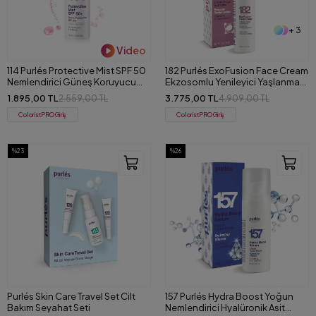
+ 3
Video
114 Purlés Protective Mist SPF 50
182 Purlés ExoFusion Face Cream
Nemlendirici Güneş Koruyucu
Ekzosomlu Yenileyici Yaşlanma
Sprey 150 ml
Karşıtı Yüz Kremi 50 ml
1.895,00 TL
3.775,00 TL
2.559,00 TL
4.909,00 TL
ColoristPRO Giriş
ColoristPRO Giriş
%23
%26
Purlés Skin Care Travel Set Cilt
157 Purlés Hydra Boost Yoğun
Bakım Seyahat Seti
Nemlendirici Hyalüronik Asit