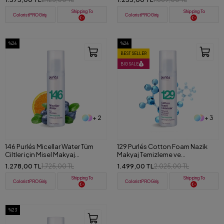
Shipping To
Shipping To
ColoristPRO Giriş
ColoristPRO Giriş
%26
%26
BEST SELLER
BIG SALE
+ 2
+ 3
146 Purlés Micellar Water Tüm
129 Purlés Cotton Foam Nazik
Ciltler için Misel Makyaj
Makyaj Temizleme ve
Temizleme Suyu 200 ml
Nemlendirici Köpük 125 ml
1.278,00 TL
1.499,00 TL
1.725,00 TL
2.025,00 TL
Shipping To
Shipping To
ColoristPRO Giriş
ColoristPRO Giriş
%23