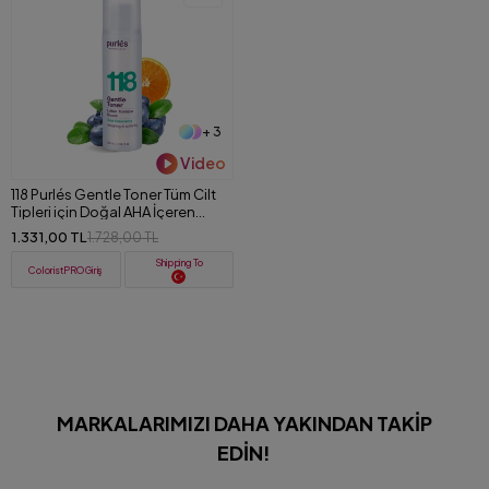
+ 3
Video
118 Purlés Gentle Toner Tüm Cilt
Tipleri için Doğal AHA İçeren
Aydınlatıcı Tonik 200 ml
1.331,00 TL
1.728,00 TL
Shipping To
ColoristPRO Giriş
MARKALARIMIZI DAHA YAKINDAN TAKIP
EDIN!