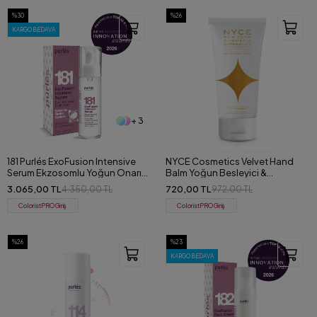
%30
%26
KARGO BEDAVA
+ 3
181 Purlés ExoFusion Intensive
NYCE Cosmetics Velvet Hand
Serum Ekzosomlu Yoğun Onarıcı
Balm Yoğun Besleyici &
ve Sıkılaştırıcı Serum 30 ml
Koruyucu El Balsamı 100 ml
3.065,00 TL
720,00 TL
4.350,00 TL
972,00 TL
ColoristPRO Giriş
ColoristPRO Giriş
%26
%23
KARGO BEDAVA