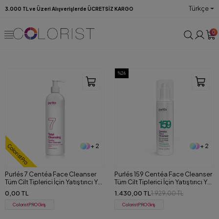
Türkçe
3.000 TL ve Üzeri Alışverişlerde ÜCRETSİZ KARGO
0
%26
+ 2
+ 2
ColoristPro
Purlés 7 Centéa Face Cleanser
Purlés 159 Centéa Face Cleanser
Tüm Cilt Tiplerici İçin Yatıştırıcı Yüz
Tüm Cilt Tiplerici İçin Yatıştırıcı Yüz
ve Makyaj Temizleme Jeli 500 ml
ve Makyaj Temizleme Jeli 200 ml
0,00 TL
1.430,00 TL
1.929,00 TL
ColoristPRO Giriş
ColoristPRO Giriş