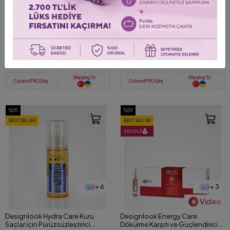
+ 6
+ 7
NYCE Discipline Kabaran Saçlar
Desinglook Color Care Boyalı
için Pürüzsüzleştirici Serum 150
Saçlar için Aydınlatıcı Renk
ML
Koruyucu Yağ 100 ML
2.064,00 TL
1.616,00 TL
2.786,00 TL
2.020,00 TL
Shipping To
Shipping To
ColoristPRO Giriş
ColoristPRO Giriş
%20
%20
BEST SELLER
BEST SELLER
BIG SALE
+ 6
+ 3
Video
Designlook Hydra Care Kuru
Designlook Energy Care
Saçlar için Pürüzsüzleştirici
Dökülme Karşıtı ve Güçlendirici