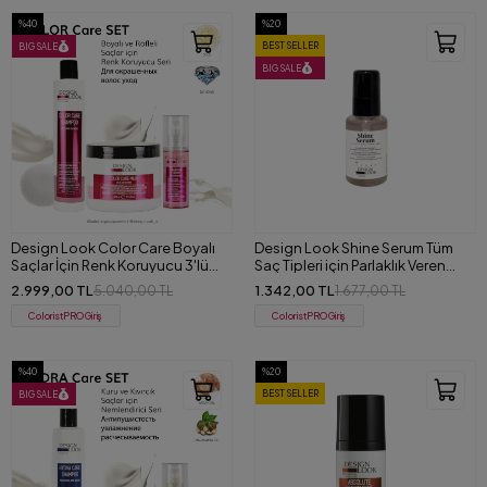
%40
%20
BEST SELLER
BIG SALE
BIG SALE
Design Look Color Care Boyalı
Design Look Shine Serum Tüm
Saçlar İçin Renk Koruyucu 3'lü
Saç Tipleri için Parlaklık Veren
Set
Serum 60 ml
2.999,00 TL
1.342,00 TL
5.040,00 TL
1.677,00 TL
ColoristPRO Giriş
ColoristPRO Giriş
%40
%20
BEST SELLER
BIG SALE