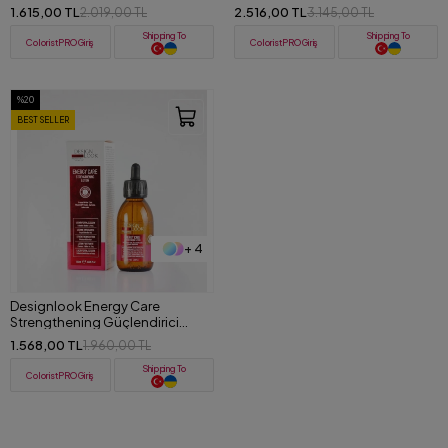
Serum 100 ML
Bitkisel Serum 12 x 10 ml
1.615,00 TL
2.516,00 TL
2.019,00 TL
3.145,00 TL
Shipping To
Shipping To
ColoristPRO Giriş
ColoristPRO Giriş
%20
BEST SELLER
+ 4
Designlook Energy Care
Strengthening Güçlendirici
Serum 125 ML
1.568,00 TL
1.960,00 TL
Shipping To
ColoristPRO Giriş