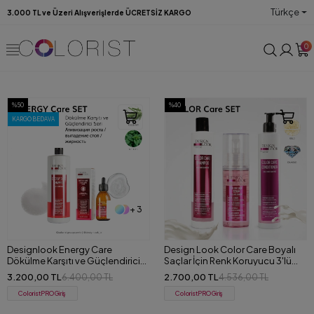
Türkçe
3.000 TL ve Üzeri Alışverişlerde ÜCRETSİZ KARGO
0
%50
%40
KARGO BEDAVA
+ 3
Designlook Energy Care
Design Look Color Care Boyalı
Dökülme Karşıtı ve Güçlendirici
Saçlar İçin Renk Koruyucu 3'lü
(Şampuan+Serum) Set
Set (Şampuan + Krem + Serum)
3.200,00 TL
2.700,00 TL
6.400,00 TL
4.536,00 TL
ColoristPRO Giriş
ColoristPRO Giriş