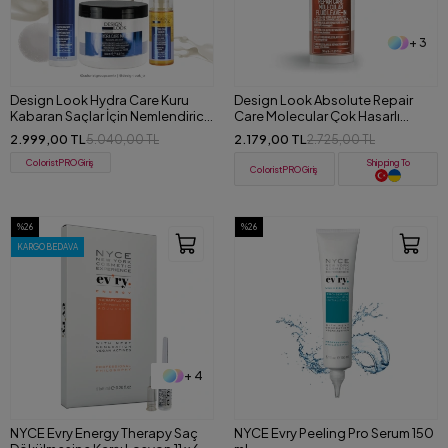
+ 3
Design Look Hydra Care Kuru
Design Look Absolute Repair
Kabaran Saçlar İçin Nemlendirici
Care Molecular Çok Hasarlı
3'lü Set
Saçlar için Yoğun Onarıcı Serum
2.999,00 TL
2.179,00 TL
5.040,00 TL
2.725,00 TL
50 ml
ColoristPRO Giriş
Shipping To
ColoristPRO Giriş
%26
%26
KARGO BEDAVA
+ 4
NYCE Evry Energy Therapy Saç
NYCE Evry Peeling Pro Serum 150