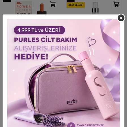
BEST SELLER
+ 2
+ 6
TiareColor Vital Zayıf Dökülen
NYCE Evita Brilliant Yıpranmış
Saçlar İçin Güçlendirici Losyon
Saçlar için Onarıcı Serum 150 ml
125 ML
1.805,00 TL
2.604,00 TL
2.347,00 TL
3.515,00 TL
Shipping To
Shipping To
ColoristPRO Giriş
ColoristPRO Giriş
%26
%20
BEST SELLER
BEST SELLER