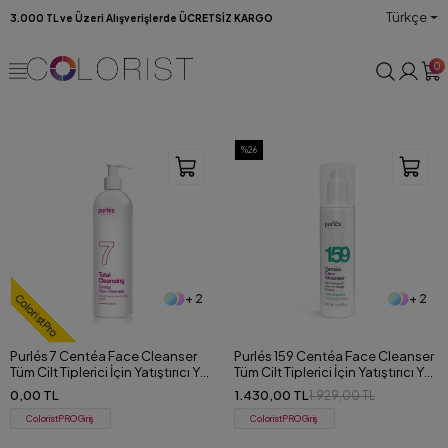
Türkçe
3.000 TL ve Üzeri Alışverişlerde ÜCRETSİZ KARGO
0
%26
+ 2
+ 2
ColoristPro
Purlés 7 Centéa Face Cleanser
Purlés 159 Centéa Face Cleanser
Tüm Cilt Tiplerici İçin Yatıştırıcı Yüz
Tüm Cilt Tiplerici İçin Yatıştırıcı Yüz
ve Makyaj Temizleme Jeli 500 ml
ve Makyaj Temizleme Jeli 200 ml
0,00 TL
1.430,00 TL
1.929,00 TL
ColoristPRO Giriş
ColoristPRO Giriş