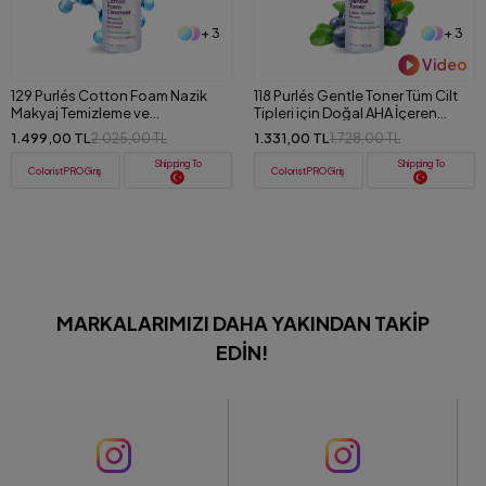
+ 3
+ 3
Video
129 Purlés Cotton Foam Nazik
118 Purlés Gentle Toner Tüm Cilt
Makyaj Temizleme ve
Tipleri için Doğal AHA İçeren
Nemlendirici Köpük 125 ml
Aydınlatıcı Tonik 200 ml
1.499,00 TL
1.331,00 TL
2.025,00 TL
1.728,00 TL
Shipping To
Shipping To
ColoristPRO Giriş
ColoristPRO Giriş
MARKALARIMIZI DAHA YAKINDAN TAKIP
EDIN!