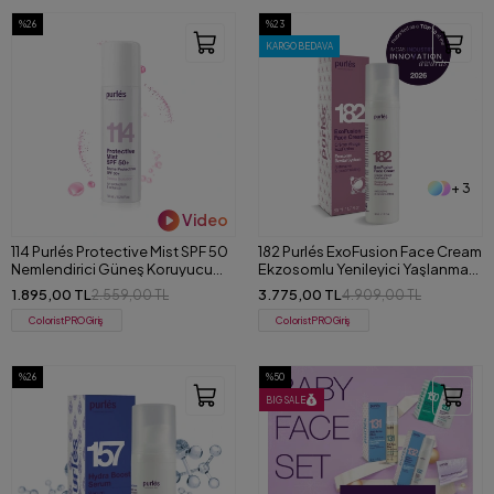
%26
%23
KARGO BEDAVA
+ 3
Video
114 Purlés Protective Mist SPF 50
182 Purlés ExoFusion Face Cream
Nemlendirici Güneş Koruyucu
Ekzosomlu Yenileyici Yaşlanma
Sprey 150 ml
Karşıtı Yüz Kremi 50 ml
1.895,00 TL
3.775,00 TL
2.559,00 TL
4.909,00 TL
ColoristPRO Giriş
ColoristPRO Giriş
%26
%50
BIG SALE