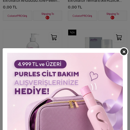
Exfoliator Ahududu Jöle Peeling
Exfoliator Termal Etkili Kızılcık
200 ml
Özlü Peeling 200 ml
0,00 TL
0,00 TL
Shipping To
Shipping To
ColoristPRO Giriş
ColoristPRO Giriş
%26
+ 3
+ 2
ColoristPro
2 Purlés Gentle Toner Tüm Cilt
138 Purlés Age Reverse Eye Anti-
Tipleri için Doğal AHA İçeren
Aging Lifting Etkili Göz Kremi 50
Aydınlatıcı Tonik 500 ml
ml
0,00 TL
1.895,00 TL
2.559,00 TL
Shipping To
Shipping To
ColoristPRO Giriş
ColoristPRO Giriş
%26
%26