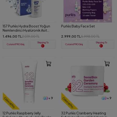
157 Purlés Hydra Boost Yoğun
Purlés Baby Face Set
Nemlendirici Hyalüronik Asit
Serum 30 ml
1.496,00 TL
2.999,00 TL
2.019,00 TL
5.998,00 TL
Shipping To
Shipping To
ColoristPRO Giriş
ColoristPRO Giriş
+ 9
+ 9
ColoristPro
ColoristPro
12 Purlés Raspberry Jelly
32 Purlés Cranberry Heating