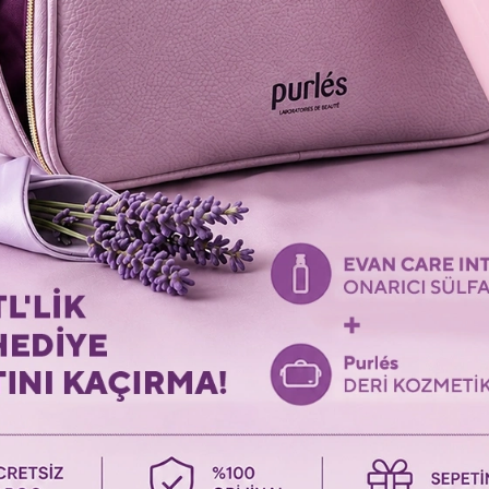
+ 5
e Reverse Yaşlanma
161 Purlés Microbiome Renewal
123 Pur
laştırıcı Krem 50 ml
Shot Atopik ve Alerjik Ciltler için
Karşıtı &
Serum 5 ampuls x 2 ml
Besleyi
2.132,00 TL
2.414,
3.153,00 TL
2.762,00 TL
ColoristPRO
Coloris
Shipping To
Shipping To
Giriş
Giriş
%26
%26
BEST SE
BIG SAL