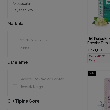
Aksesuarlar
Seyahat Boy
Markalar
150 Purlés En
NYCE Cosmetics
Powder Temizl
2in1 Arada Pee
Purlés
1.321,00 TL
1
ColoristPRO
Giriş
Listeleme
%26
Sadece Stoktakileri Göster
Ücretsiz Kargo
Cilt Tipine Göre