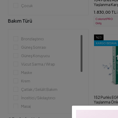
Yaşlanma Karşı
Çocuk
Özlü Krem 50 
1.830,00 TL
ColoristPRO
Bakım Türü
Giriş
%23
Bronzlaştırıcı
KARGO BEDAVA
Güneş Sonrası
Güneş Koruyucu
Vücut Sarma / Wrap
Maske
Krem
Çatlak / Selülit Bakım
152 Purlés E
İnceltici / Sıkılaştırıcı
Yaşlanma Önle
Masaj
3.708,00 TL
Göz Çevresi Bakımı
ColoristPRO