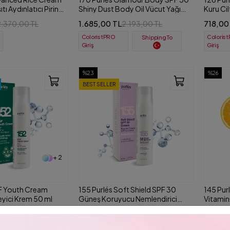
tı Aydınlatıcı Pirinç
Shiny Dust Body Oil Vücut Yağı
Kuru Cil
ml
100 ml
Yoğun N
1.685,00 TL
718,00
2.370,00 TL
2.193,00 TL
ColoristPRO
Coloris
Shipping To
Giriş
Giriş
%23
%26
BEST SELLER
+ 2
GF Youth Cream
155 Purlés Soft Shield SPF 30
145 Pur
yici Krem 50 ml
Güneş Koruyucu Nemlendirici
Vitamin
Krem 50 ml
ml
1.529,00 TL
1.991,
4.811,00 TL
1.977,00 TL
ColoristPRO
Coloris
Shipping To
Shipping To