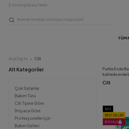
E-Katalog
Sipariş Takibi
TÜM 
Ana Sayfa
Cilt
Alt Kategoriler
Purlés Evde Bak
kalitede evde b
Cilt
Çok Satanlar
Bakım Türü
Cilt Tipine Göre
%23
İhtiyaca Göre
BEST SELLER
Profesyoneller İçin
BIG SALE
Bakım Setleri