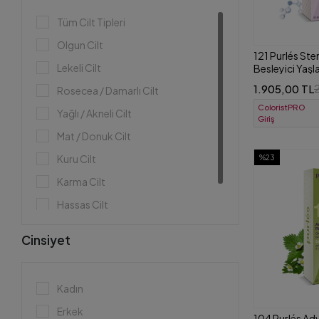
Tüm Cilt Tipleri
Olgun Cilt
121 Purlés St
Lekeli Cilt
Besleyici Yaş
ml
1.905,00 TL
Rosecea / Damarlı Cilt
ColoristPRO
Yağlı / Akneli Cilt
Giriş
Mat / Donuk Cilt
Kuru Cilt
%23
Karma Cilt
Hassas Cilt
Atopik ve Çok Kuru Ciltler
Cinsiyet
Kadın
Erkek
104 Purlés Ad