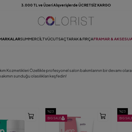
3.000 TL ve Üzeri Alışverişlerde ÜCRETSİZ KARGO
MARKALAR
SUMMER
CILT
VÜCUT
SAÇ
TARAK & FIRÇA
FRAMAR & AKSESU
ım Kozmetikleri Özellikle profesyonel salon bakımlarının bir devamı olara
akımın sunduğu olasılıkları keşfedin!
%23
%23
BIG SALE
BIG SAL