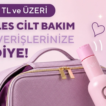
Giriş
Giriş
%31
%23
+ 6
+ 5
auty LiftoLogy
162 Purlés Microbiome Protection
108 Pu
m Göz Kapağı
Atopik ve Hassas Ciltler için
Ciltler 
ılaştırıcı Krem 15 ml
Yatıştırıcı Krem 50 ml
2.046,00 TL
1.841,
.850,00 TL
2.949,00 TL
ColoristPRO
Coloris
Shipping To
Shipping To
Giriş
Giriş
%23
%23