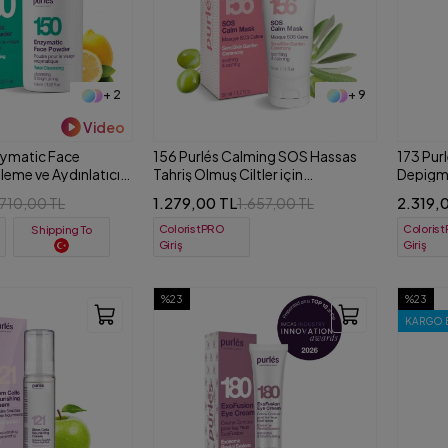
+ 2
+ 9
Video
zymatic Face
156 Purlés Calming SOS Hassas
173 Pur
eme ve Aydınlatıcı
Tahriş Olmuş Ciltler için
Depigme
ling 100 ml
Sakinleştirici Jel Maske 50 ml
için Gü
1.279,00 TL
2.319,
.710,00 TL
1.657,00 TL
ColoristPRO
Coloris
Shipping To
Giriş
Giriş
%23
%23
KARGO 