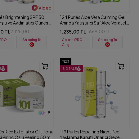
Video
lés Brightening SPF 50
124 Purlés Aloe Vera Calming Gel
şıtı ve Aydınlatıcı Güneş
Anında Yatıştırıcı Saf Aloe Vera Jel
cu Krem 30 ml
50 ml
00 TL
1.235,00 TL
2.125,00 TL
1.669,00 TL
tPRO
ColoristPRO
Shipping To
Shipping To
Giriş
%23
E
BIG SALE
+ 9
és Rice Exfoliator Cilt Tonu
119 Purlés Repairing Night Peel
ci Pirinç Özlü Peeling 50 ml
Yaşlanma Karşıtı Onarıcı Gece