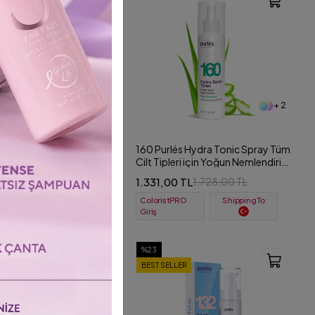
+ 2
lés Peptide Rich Yaşlanma
160 Purlés Hydra Tonic Spray Tüm
 Sıkılaştırıcı Peptit
Cilt Tipleri için Yoğun Nemlendirici
ci Krem 50 ml
Tonik 200 ml
00 TL
1.331,00 TL
3.136,00 TL
1.728,00 TL
tPRO
ColoristPRO
Shipping To
Shipping To
Giriş
%23
LLER
BEST SELLER
E