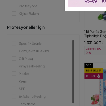
Makyaj Bazı
Profesyonel
Kişisel Bakım
Profesyoneller İçin
118 Purlés Gen
Tipleri için D
Aydınlatıcı To
1.331,00 TL
1
Spesifik Ürünler
ColoristPRO
Göz Çevresi Bakımı
Giriş
Cilt Masaj
Kimyasal Peeling
%23
BEST SELLER
Maske
BIG SALE
Krem
SPF
Exfoliant (Peeling)
Temizleme