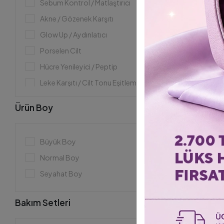
Sebum Kontrol / Matlaştırıcı
Akne / Gözenek Karşıtı
Glow Up / Aydınlatıcı
Porselen Cilt
Hücre Yenileyici / Peptip
Leke Karşıtı / Cilt Tonu Eşitleme
Selülit Bakımı
137 Purlés Ag
Ürün Boy
Sıkılaştırıcı / Lifting
Karşıtı ve Sıkı
2.434,00 TL
Yaşlanma Karşıtı / Anti-Aging
Büyük Boy
ColoristPRO
Güneş Koruması / Antioksidan
Giriş
Normal Boy
Besleyici / Onarıcı
Seyahat Boy
Nemlendirme
%23
Temizleme / Detox / Peeling
Bakım Setleri
Koyu Halka Karşıtı