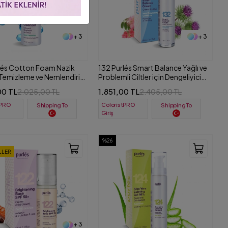
+ 3
+ 3
lés Cotton Foam Nazik
132 Purlés Smart Balance Yağlı ve
Temizleme ve Nemlendirici
Problemli Ciltler için Dengeliyici
125 ml
Krem 50 ml
00 TL
1.851,00 TL
2.025,00 TL
2.405,00 TL
tPRO
ColoristPRO
Shipping To
Shipping To
Giriş
%26
LLER
+ 3