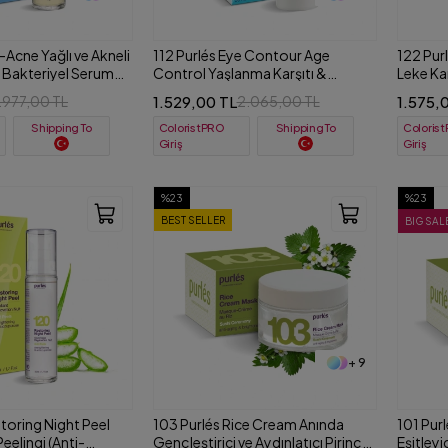
i-Acne Yağlı ve Akneli
112 Purlés Eye Contour Age
122 Pur
ti Bakteriyel Serum
Control Yaşlanma Karşıtı &
Leke Kar
Kırışıklık Önleyici Göz Kremi 30 ml
Koruyu
1.529,00 TL
1.575,
.977,00 TL
2.065,00 TL
ColoristPRO
Coloris
Shipping To
Shipping To
Giriş
Giriş
%23
%23
BEST SELLER
BIG SAL
+ 9
toring Night Peel
103 Purlés Rice Cream Anında
101 Purl
eelingi (Anti-
Gençleştirici ve Aydınlatıcı Pirinç
Eşitleyi