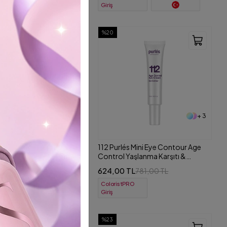
Giriş
%20
+ 4
+ 3
rlés Goddess Cream Olgun
112 Purlés Mini Eye Contour Age
için Sıkılaştırıcı Krem 50 ml
Control Yaşlanma Karşıtı &
Kırışıklık Önleyici Göz Kremi 10 ml
00 TL
624,00 TL
2.388,00 TL
781,00 TL
tPRO
ColoristPRO
Shipping To
Giriş
%23