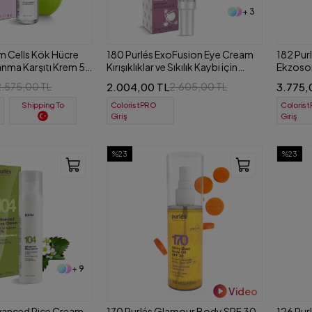
+ 3
em Cells Kök Hücre
180 Purlés ExoFusion Eye Cream
182 Pur
lanma Karşıtı Krem 50
Kırışıklıklar ve Sıkılık Kaybı için
Ekzosom
Ekzosomlu Göz Kremi 15 ml
Karşıtı 
2.004,00 TL
3.775,
2.575,00 TL
2.605,00 TL
ColoristPRO
Coloris
Shipping To
Giriş
Giriş
%23
%23
+ 9
Video
vanced Rice Cream
170 Purlés Glamour Body SPF 30
126 Pur