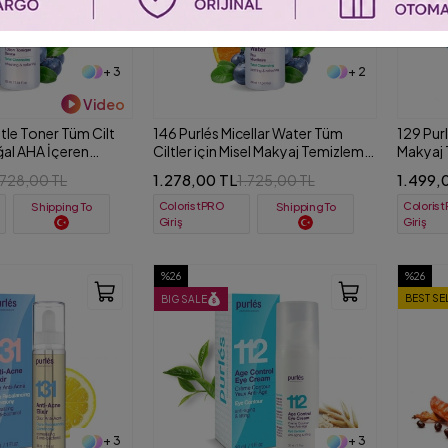
+ 3
+ 2
Video
tle Toner Tüm Cilt
146 Purlés Micellar Water Tüm
129 Pur
oğal AHA İçeren
Ciltler için Misel Makyaj Temizleme
Makyaj 
nik 200 ml
Suyu 200 ml
Köpük 
1.278,00 TL
1.499,
.728,00 TL
1.725,00 TL
ColoristPRO
Coloris
Shipping To
Shipping To
Giriş
Giriş
%26
%26
BEST SE
BIG SALE
+ 3
+ 3