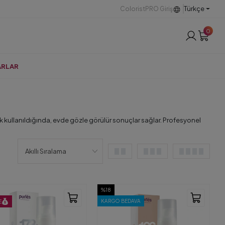
Türkçe
ColoristPRO Giriş
0
ARLAR
k kullanıldığında, evde gözle görülür sonuçlar sağlar. Profesyonel
%18
KARGO BEDAVA
E