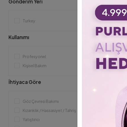
Gönderim Yeri
Giriş
Serum / Yağ
Temizleme / Peeling
%32
Turkey
Gece Kremi
Gündüz Kremi
Kullanımı
SPF
Makyaj Temizleme / Tonik
Profesyonel
Vücut Kremi / Yağı / Serum
Kişisel Bakım
İhtiyaca Göre
165 Purlés Be
EyeLift Crea
Kaldırıcı ve Sık
1.936,00 TL
2
Göz Çevresi Bakımı
ColoristPRO
Giriş
Kızarıklık / Hassasiyet / Tahriş
Yatıştırıcı
%23