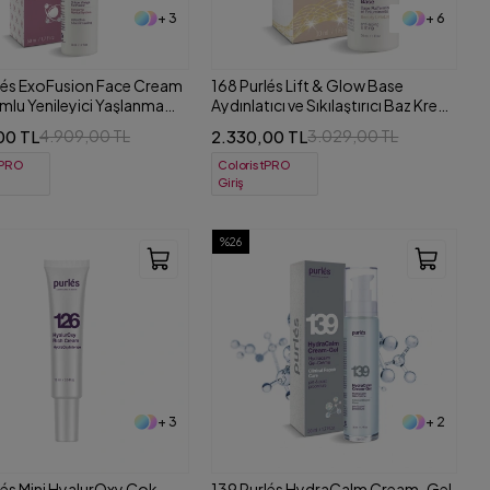
+ 3
+ 6
lés ExoFusion Face Cream
168 Purlés Lift & Glow Base
lu Yenileyici Yaşlanma
Aydınlatıcı ve Sıkılaştırıcı Baz Krem
Yüz Kremi 50 ml
30 ml
00 TL
2.330,00 TL
4.909,00 TL
3.029,00 TL
tPRO
ColoristPRO
Giriş
%26
+ 3
+ 2
lés Mini HyalurOxy Çok
139 Purlés HydraCalm Cream-Gel