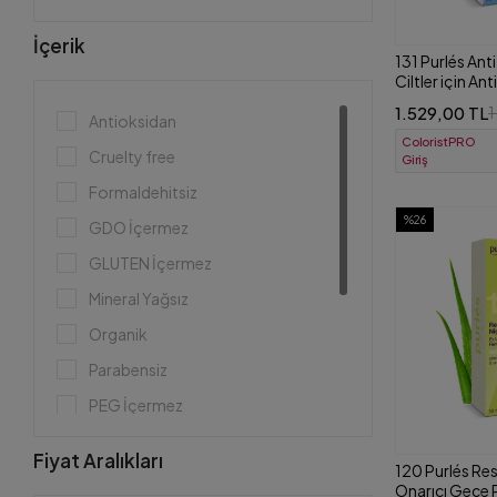
İçerik
131 Purlés Ant
Ciltler için An
30 ml
1.529,00 TL
1
Antioksidan
ColoristPRO
Cruelty free
Giriş
Formaldehitsiz
%26
GDO İçermez
GLUTEN İçermez
Mineral Yağsız
Organik
Parabensiz
PEG İçermez
Silikonsuz
Fiyat Aralıkları
120 Purlés Res
SLS/SLES İçermez
Onarıcı Gece P