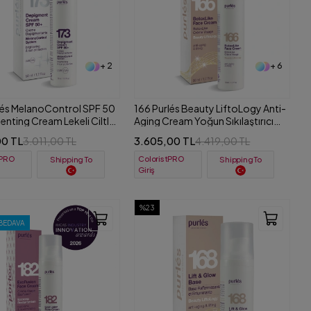
+ 2
+ 6
lés MelanoControl SPF 50
166 Purlés Beauty LiftoLogy Anti-
nting Cream Lekeli Ciltler
Aging Cream Yoğun Sıkılaştırıcı
neş Kremi 50 ml
Yüz Kremi 50 ml
00 TL
3.605,00 TL
3.011,00 TL
4.419,00 TL
tPRO
ColoristPRO
Shipping To
Shipping To
Giriş
%23
BEDAVA