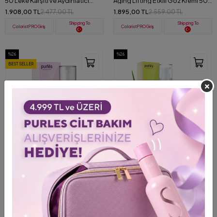
50 Leke Karşıtı ve Aydınlatıcı
Aging Lifting Etkili Göz Kremi 50
Güneş Koruyucu Krem 50 ml
ml
1.908,00 TL
1.895,00 TL
2.477,00 TL
2.559,00 TL
Shipping To
Shipping To
ColoristPRO Giriş
ColoristPRO Giriş
%26
%26
BEST SELLER
+ 3
Video
122 Purlés Brightening SPF 50
124 Purlés Aloe Vera Calming Gel
Leke Karşıtı ve Aydınlatıcı Güneş
Anında Yatıştırıcı Saf Aloe Vera Jel
Koruyucu Krem 30 ml
50 ml
1.575,00 TL
1.235,00 TL
2.125,00 TL
1.669,00 TL
Shipping To
Shipping To
ColoristPRO Giriş
ColoristPRO Giriş
%26
%26