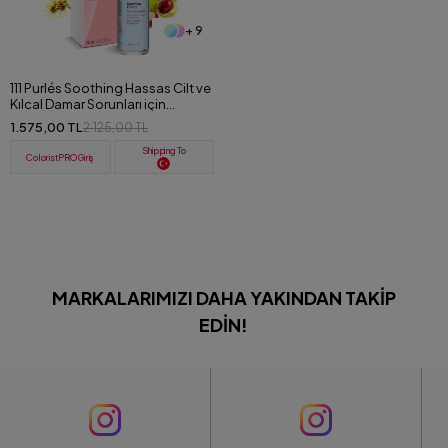
+ 9
111 Purlés Soothing Hassas Cilt ve
Kılcal Damar Sorunları için
Yatıştırıcı Krem 50 ml
1.575,00 TL
2.125,00 TL
Shipping To
ColoristPRO Giriş
MARKALARIMIZI DAHA YAKINDAN TAKIP
EDIN!