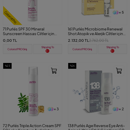
+ 5
ColoristPro
71 Purlés SPF 30 Mineral
161 Purlés Microbiome Renewal
Sunscreen Hassas Ciltler için
Shot Atopik ve Alerjik Ciltler için
Güneş Koruyucu Krem 50 ml
Serum 5 ampuls x 2 ml
0,00 TL
2.132,00 TL
2.762,00 TL
Shipping To
Shipping To
ColoristPRO Giriş
ColoristPRO Giriş
%23
%26
+ 3
+ 2
72 Purlés Triple Action Cream SPF
138 Purlés Age Reverse Eye Anti-