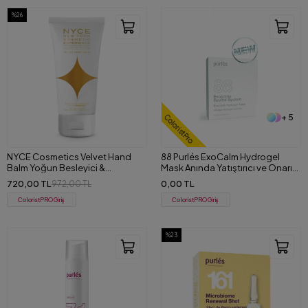
%26
+ 5
ColoristPro
NYCE Cosmetics Velvet Hand
88 Purlés ExoCalm Hydrogel
Balm Yoğun Besleyici &
Mask Anında Yatıştırıcı ve Onarıcı
Koruyucu El Balsamı 100 ml
Serum İçeren Hidrojel Maske
720,00 TL
0,00 TL
972,00 TL
ColoristPRO Giriş
ColoristPRO Giriş
%23