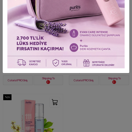
BEST SELLER
BIG SALE
+ 2
+ 3
146 Purlés Micellar Water Tüm
129 Purlés Cotton Foam Nazik
Ciltler için Misel Makyaj
Makyaj Temizleme ve
Temizleme Suyu 200 ml
Nemlendirici Köpük 125 ml
1.278,00 TL
1.499,00 TL
1.725,00 TL
2.025,00 TL
Shipping To
Shipping To
ColoristPRO Giriş
ColoristPRO Giriş
%26