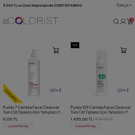
Türkçe
3.000 TL ve Üzeri Alışverişlerde ÜCRETSİZ KARGO
0
%26
+ 2
+ 2
ColoristPro
Purlés 7 Centéa Face Cleanser
Purlés 159 Centéa Face Cleanser
Tüm Cilt Tiplerici İçin Yatıştırıcı Yüz
Tüm Cilt Tiplerici İçin Yatıştırıcı Yüz
ve Makyaj Temizleme Jeli 500 ml
ve Makyaj Temizleme Jeli 200 ml
0,00 TL
1.430,00 TL
1.929,00 TL
ColoristPRO Giriş
ColoristPRO Giriş