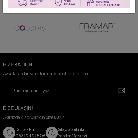
BİZE KATILIN!
Avantajlardan ve indirimlerden haberdan olun.
BİZE ULAŞIN!
Aklınızda ki sorular için bize ulaşın.
Destek Hattı:
Sıkça Sorulanlar
0531 949 15 06
Yardım Merkezi