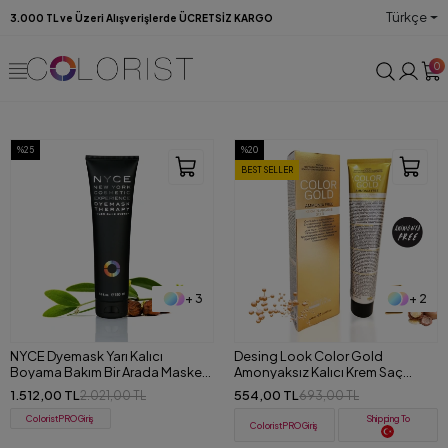
Türkçe
3.000 TL ve Üzeri Alışverişlerde ÜCRETSİZ KARGO
0
%25
%20
BEST SELLER
+ 3
+ 2
NYCE Dyemask Yarı Kalıcı
Desing Look Color Gold
Boyama Bakım Bir Arada Maske
Amonyaksız Kalıcı Krem Saç
150 ml
Boyası 100 ML
1.512,00 TL
554,00 TL
2.021,00 TL
693,00 TL
ColoristPRO Giriş
Shipping To
ColoristPRO Giriş