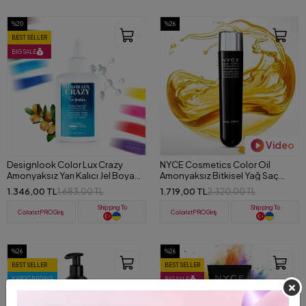
%20
%26
BEST SELLER
BIG SALE
Video
Designlook Color Lux Crazy
NYCE Cosmetics Color Oil
Amonyaksız Yarı Kalıcı Jel Boya
Amonyaksız Bitkisel Yağ Saç
150 ML
Boyası 150 ml
1.346,00 TL
1.719,00 TL
1.683,00 TL
2.320,00 TL
Shipping To
Shipping To
ColoristPRO Giriş
ColoristPRO Giriş
%26
%26
BEST SELLER
BEST SELLER
KARGO BEDAVA
BIG SALE