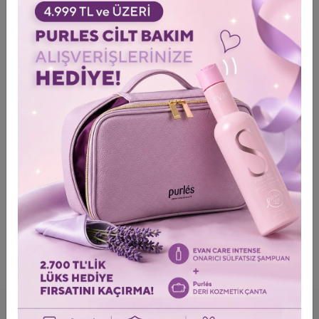
+ 3
+ 3
NYCE Dyemask Yarı Kalıcı
NYCE Dyemask Yarı Kalıcı
Boyama Bakım Bir Arada Maske
Boyama Bakım Bir Arada Maske
500 ml
250 ml
3.446,00 TL
1.954,00 TL
4.652,00 TL
2.638,00 TL
Shipping To
Shipping To
ColoristPRO Giriş
ColoristPRO Giriş
MARKALARIMIZI DAHA YAKINDAN TAKIP
EDIN!