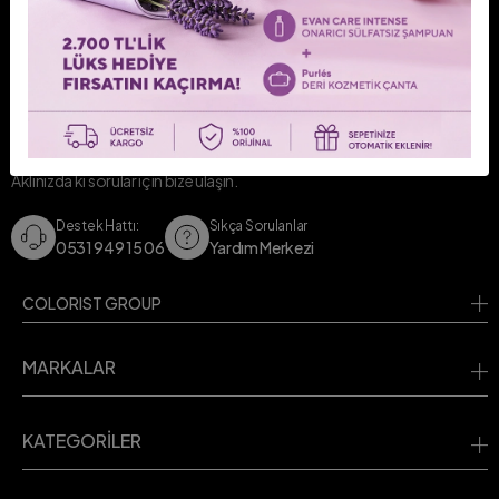
Avantajlardan ve indirimlerden haberdan olun.
BİZE ULAŞIN!
Aklınızda ki sorular için bize ulaşın.
Destek Hattı:
Sıkça Sorulanlar
0531 949 15 06
Yardım Merkezi
COLORIST GROUP
MARKALAR
KATEGORİLER