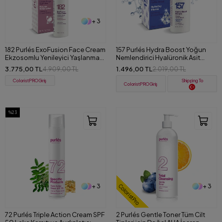
+ 3
182 Purlés ExoFusion Face Cream
157 Purlés Hydra Boost Yoğun
Ekzosomlu Yenileyici Yaşlanma
Nemlendirici Hyalüronik Asit
Karşıtı Yüz Kremi 50 ml
Serum 30 ml
3.775,00 TL
1.496,00 TL
4.909,00 TL
2.019,00 TL
ColoristPRO Giriş
Shipping To
ColoristPRO Giriş
%23
+ 3
+ 3
ColoristPro
72 Purlés Triple Action Cream SPF
2 Purlés Gentle Toner Tüm Cilt