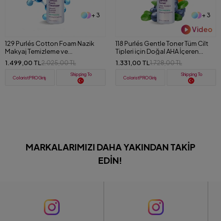
+ 3
+ 3
Video
129 Purlés Cotton Foam Nazik
118 Purlés Gentle Toner Tüm Cilt
Makyaj Temizleme ve
Tipleri için Doğal AHA İçeren
Nemlendirici Köpük 125 ml
Aydınlatıcı Tonik 200 ml
1.499,00 TL
1.331,00 TL
2.025,00 TL
1.728,00 TL
Shipping To
Shipping To
ColoristPRO Giriş
ColoristPRO Giriş
MARKALARIMIZI DAHA YAKINDAN TAKIP
EDIN!