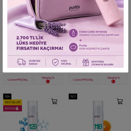
+ 2
124 Purlés Aloe Vera Calming Gel
146 Purlés Micellar Water Tüm
Anında Yatıştırıcı Saf Aloe Vera Jel
Ciltler için Misel Makyaj
50 ml
Temizleme Suyu 200 ml
1.235,00 TL
1.278,00 TL
1.669,00 TL
1.725,00 TL
Shipping To
Shipping To
ColoristPRO Giriş
ColoristPRO Giriş
%26
%23
BEST SELLER
BIG SALE