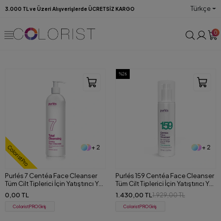
Türkçe
3.000 TL ve Üzeri Alışverişlerde ÜCRETSİZ KARGO
0
%26
+ 2
+ 2
ColoristPro
Purlés 7 Centéa Face Cleanser
Purlés 159 Centéa Face Cleanser
Tüm Cilt Tiplerici İçin Yatıştırıcı Yüz
Tüm Cilt Tiplerici İçin Yatıştırıcı Yüz
ve Makyaj Temizleme Jeli 500 ml
ve Makyaj Temizleme Jeli 200 ml
0,00 TL
1.430,00 TL
1.929,00 TL
ColoristPRO Giriş
ColoristPRO Giriş