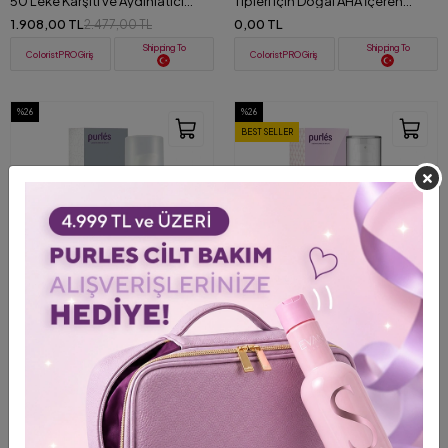
50 Leke Karşıtı ve Aydınlatıcı
Tipleri için Doğal AHA İçeren
Güneş Koruyucu Krem 50 ml
Aydınlatıcı Tonik 500 ml
1.908,00 TL
0,00 TL
2.477,00 TL
Shipping To
Shipping To
ColoristPRO Giriş
ColoristPRO Giriş
%26
%26
BEST SELLER
+ 2
+ 3
Video
138 Purlés Age Reverse Eye Anti-
122 Purlés Brightening SPF 50
Aging Lifting Etkili Göz Kremi 50
Leke Karşıtı ve Aydınlatıcı Güneş
ml
Koruyucu Krem 30 ml
1.895,00 TL
1.575,00 TL
2.559,00 TL
2.125,00 TL
Shipping To
Shipping To
ColoristPRO Giriş
ColoristPRO Giriş
%26
%26