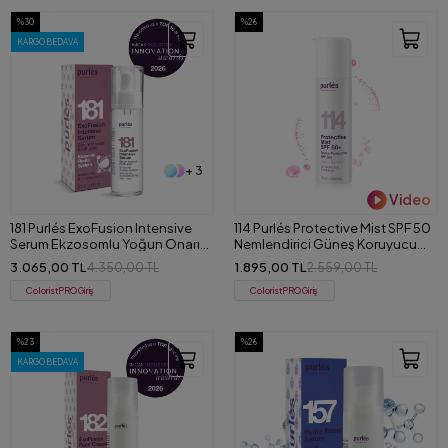
%30
%26
KARGO BEDAVA
+ 3
Video
181 Purlés ExoFusion Intensive
114 Purlés Protective Mist SPF 50
Serum Ekzosomlu Yoğun Onarıcı
Nemlendirici Güneş Koruyucu
ve Sıkılaştırıcı Serum 30 ml
Sprey 150 ml
3.065,00 TL
1.895,00 TL
4.350,00 TL
2.559,00 TL
ColoristPRO Giriş
ColoristPRO Giriş
%23
%26
KARGO BEDAVA