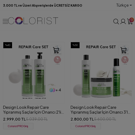
Türkçe
3.000 TL ve Üzeri Alışverişlerde ÜCRETSİZ KARGO
0
%40
%50
+ 4
Design Look Repair Care
Design Look Repair Care
Yıpranmış Saçlar İçin Onarıcı 2'li
Yıpranmış Saçlar İçin Onarıcı 3'lü
Set (Şampuan+Saç Kremi) 1000
Set (Şampuan+Maske+Köpük)
2.999,00 TL
2.800,00 TL
5.039,00 TL
5.600,00 TL
ml
ColoristPRO Giriş
ColoristPRO Giriş