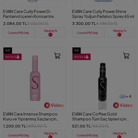
EVAN Care Curly Power D-
EVAN Care Curly Power Shine
Pantenol içeren Konsantre
Spray Yoğun Parlatıcı Sprey 65 ml
Serum 65 ml
2.084,00 TL
3.300,00 TL
3.022,00 TL
4.785,00 TL
Shipping To
Shipping To
ColoristPRO Giriş
ColoristPRO Giriş
%37
%31
BIG SALE
BIG SALE
+ 4
Video
Video
EVAN Care Intense Shampoo
EVAN Care Coffee Gold
Kuru ve Yıpranmış Saçlar için
Shampoo Tüm Saç tipleri için
Onarıcı Şampuan 300 ml
Tuzsuz ve Sülfatsız Şampuan 100
1.200,00 TL
521,00 TL
1.890,00 TL
756,00 TL
ml
Shipping To
Shipping To
ColoristPRO Giriş
ColoristPRO Giriş