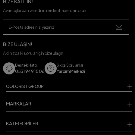
BİZE KATILIN!
Avantajlardan ve indirimlerden haberdan olun.
BİZE ULAŞIN!
Aklınızda ki sorular için bize ulaşın.
Destek Hattı:
Sıkça Sorulanlar
0531 949 15 06
Yardım Merkezi
COLORIST GROUP
MARKALAR
KATEGORİLER