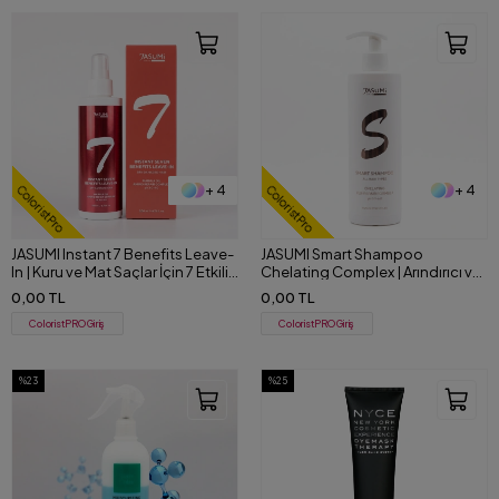
+ 4
+ 4
ColoristPro
ColoristPro
JASUMI Instant 7 Benefits Leave-
JASUMI Smart Shampoo
In | Kuru ve Mat Saçlar İçin 7 Etkili
Chelating Complex | Arındırıcı ve
Durulanmayan Bakım Kremi 200
Onarıcı Şampuan 500 ml
0,00 TL
0,00 TL
ml
ColoristPRO Giriş
ColoristPRO Giriş
%23
%25