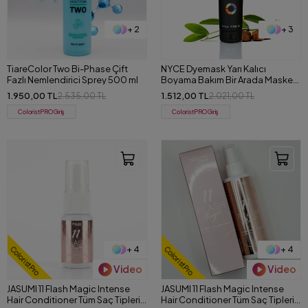
+ 2
+ 3
TiareColor Two Bi-Phase Çift
NYCE Dyemask Yarı Kalıcı
Fazlı Nemlendirici Sprey 500 ml
Boyama Bakım Bir Arada Maske
150 ml
1.950,00 TL
1.512,00 TL
2.535,00 TL
2.021,00 TL
ColoristPRO Giriş
ColoristPRO Giriş
+ 4
+ 4
ColoristPro
ColoristPro
Video
Video
JASUMI 11 Flash Magic Intense
JASUMI 11 Flash Magic Intense
Hair Conditioner Tüm Saç Tipleri
Hair Conditioner Tüm Saç Tipleri