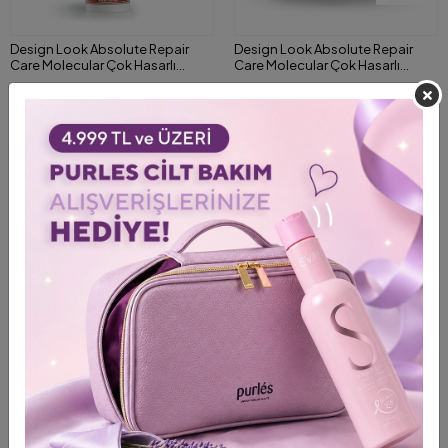
Design Look Absolute Repair
Design Look Absolute Repair
Care Molecular Çok Hasarlı
Care Molecular Çok Hasarlı
Saçlar için Yoğun Onarıcı Serum
Saçlar için Yoğun Onarıcı Maske
2.179,00 TL
1.942,00 TL
2.725,00 TL
2.427,00 TL
50 ml
500 ml
Shipping To
Shipping To
ColoristPRO Giriş
ColoristPRO Giriş
%20
%31
KARGO BEDAVA
+ 3
Designlook Absolut Repair Care
Coffee Gold Protein Mini Set 3*
Molecular Çok Hasarlı Saçlar için
(Step 1, Step 2 Sealer Balm, Step 3
Yoğun Onarıcı Şampuan 300 ml
Sealer Mask) 100 ml
1.248,00 TL
4.961,00 TL
1.560,00 TL
7.194,00 TL
Shipping To
Shipping To