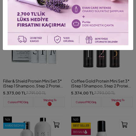
ColoristPRO Giriş
ColoristPRO Giriş
%31
%31
KARGO BEDAVA
BIG SALE
KARGO BEDAVA
Filler & Shield Protein Mini Set 3*
Coffee Gold Protein Mini Set 3*
(Step 1 Shampoo, Step 2 Protein,
(Step 1 Shampoo, Step 2 Protein,
Step 3 Mask) 100 ml
Step 3 Mask) 100 ml
5.373,00 TL
5.374,00 TL
7.791,00 TL
7.793,00 TL
Shipping To
Shipping To
ColoristPRO Giriş
ColoristPRO Giriş
%26
%20
KARGO BEDAVA
BEST SELLER
BIG SALE