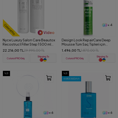
+ 4
ColoristPro
Video
Nyce Luxury Salon Care Beautox
Design Look RepairCare Deep
Recostruct Filler Step 1 500 ml
Mousse Tüm Saç Tipleri için
Sealing Treatment Step 2 1000ml
Onarıcı Köpük 200 ml
22.216,00 TL
1.496,00 TL
29.995,00 TL
1.870,00 TL
Shipping To
Shipping To
ColoristPRO Giriş
ColoristPRO Giriş
%31
%31
KARGO BEDAVA
+ 6
+ 6