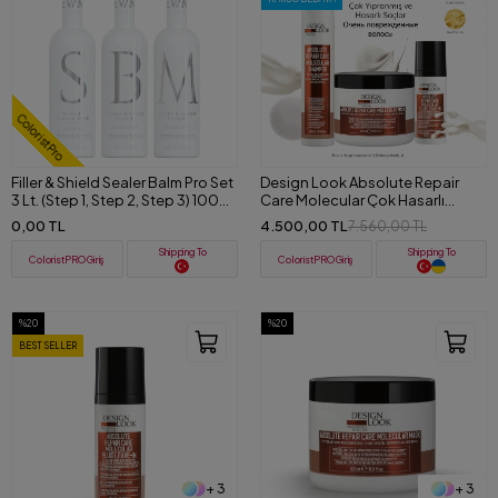
ColoristPro
Filler & Shield Sealer Balm Pro Set
Design Look Absolute Repair
3 Lt. (Step 1, Step 2, Step 3) 1000
Care Molecular Çok Hasarlı
ml
Saçlar için Yoğun Onarıcı Set
0,00 TL
4.500,00 TL
7.560,00 TL
Shipping To
Shipping To
ColoristPRO Giriş
ColoristPRO Giriş
%20
%20
BEST SELLER
+ 3
+ 3