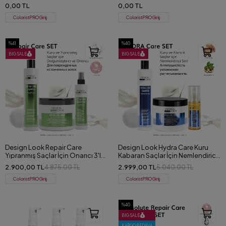
İçin Yoğun Bakım Spreyi 10 ml
İçin Yoğun Bakım Spreyi 150 ml
0,00 TL
0,00 TL
ColoristPRO Giriş
ColoristPRO Giriş
%41
%40
BIG SALE
BIG SALE
Design Look Repair Care
Design Look Hydra Care Kuru
Yıpranmış Saçlar İçin Onarıcı 3'lü
Kabaran Saçlar İçin Nemlendirici
Set
3'lü Set
2.900,00 TL
2.999,00 TL
4.875,00 TL
5.040,00 TL
ColoristPRO Giriş
ColoristPRO Giriş
%40
BIG SALE
KARGO BEDAVA