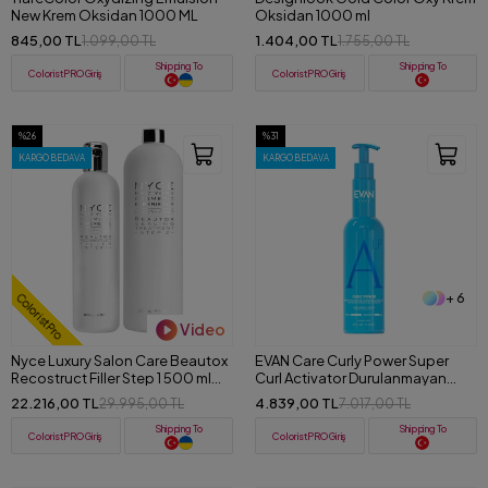
New Krem Oksidan 1000 ML
Oksidan 1000 ml
845,00 TL
1.404,00 TL
1.099,00 TL
1.755,00 TL
Shipping To
Shipping To
ColoristPRO Giriş
ColoristPRO Giriş
%26
%31
KARGO BEDAVA
KARGO BEDAVA
+ 6
ColoristPro
Video
Nyce Luxury Salon Care Beautox
EVAN Care Curly Power Super
Recostruct Filler Step 1 500 ml
Curl Activator Durulanmayan
Sealing Treatment Step 2 1000ml
Bukle ve Hacim Kremi 500 ml
22.216,00 TL
4.839,00 TL
29.995,00 TL
7.017,00 TL
Shipping To
Shipping To
ColoristPRO Giriş
ColoristPRO Giriş