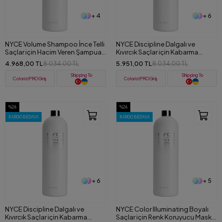
+ 4
+ 6
NYCE Volume Shampoo İnce Telli
NYCE Discipline Dalgalı ve
Saçlar için Hacim Veren Şampuan
Kıvırcık Saçlar için Kabarma
1000 ML
Önleyici Maske 1000 ML
4.968,00 TL
5.951,00 TL
8.034,00 TL
8.034,00 TL
Shipping To
Shipping To
ColoristPRO Giriş
ColoristPRO Giriş
%26
%26
KARGO BEDAVA
KARGO BEDAVA
+ 6
+ 5
NYCE Discipline Dalgalı ve
NYCE Color Illuminating Boyalı
Kıvırcık Saçlar için Kabarma
Saçlar için Renk Koruyucu Maske