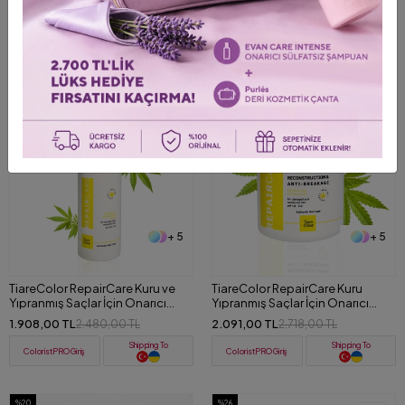
Yıpranmış Saçlar İçin Onarıcı Saç
İçin Şampuan 1000 ML
Kremi 1000 ml
1.763,00 TL
1.896,00 TL
2.203,00 TL
2.665,00 TL
Shipping To
Shipping To
ColoristPRO Giriş
ColoristPRO Giriş
%23
%23
+ 5
+ 5
TiareColor RepairCare Kuru ve
TiareColor RepairCare Kuru
Yıpranmış Saçlar İçin Onarıcı
Yıpranmış Saçlar İçin Onarıcı
Şampuan 1000 ML
Maske 1000 ML
1.908,00 TL
2.091,00 TL
2.480,00 TL
2.718,00 TL
Shipping To
Shipping To
ColoristPRO Giriş
ColoristPRO Giriş
%20
%26