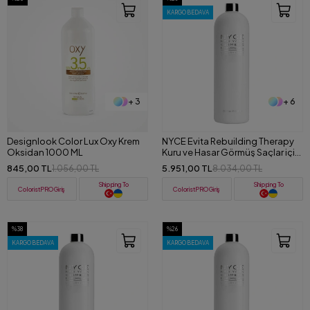
KARGO BEDAVA
+ 3
+ 6
Designlook Color Lux Oxy Krem
NYCE Evita Rebuilding Therapy
Oksidan 1000 ML
Kuru ve Hasar Görmüş Saçlar için
Onarıcı Maske 1000 ML
845,00 TL
5.951,00 TL
1.056,00 TL
8.034,00 TL
Shipping To
Shipping To
ColoristPRO Giriş
ColoristPRO Giriş
%38
%26
KARGO BEDAVA
KARGO BEDAVA