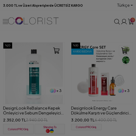
Türkçe
3.000 TL ve Üzeri Alışverişlerde ÜCRETSİZ KARGO
0
%20
%50
KARGO BEDAVA
+ 3
+ 3
DesignLook ReBalance Kepek
Designlook Energy Care
Önleyici ve Sebum Dengeleyici
Dökülme Karşıtı ve Güçlendirici
Şampuan 1000 ML
(Şampuan+Serum) Set
2.352,00 TL
3.200,00 TL
2.940,00 TL
6.400,00 TL
Shipping To
ColoristPRO Giriş
ColoristPRO Giriş