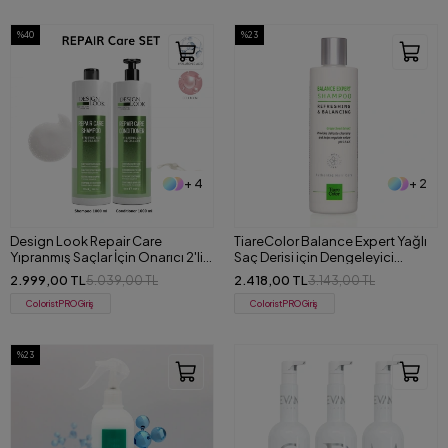
%40
%23
+ 4
+ 2
Design Look Repair Care
TiareColor Balance Expert Yağlı
Yıpranmış Saçlar İçin Onarıcı 2'li
Saç Derisi için Dengeleyici
Set (Şampuan+Saç Kremi) 1000
Şampuan 1000 ml
2.999,00 TL
2.418,00 TL
5.039,00 TL
3.143,00 TL
ml
ColoristPRO Giriş
ColoristPRO Giriş
%23