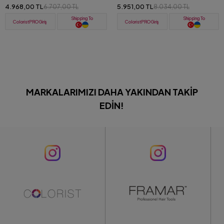
Önleyici Şampuan 1000 ML
1000 ml
4.968,00 TL
5.951,00 TL
6.707,00 TL
8.034,00 TL
Shipping To
Shipping To
ColoristPRO Giriş
ColoristPRO Giriş
MARKALARIMIZI DAHA YAKINDAN TAKIP
EDIN!