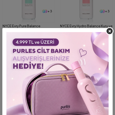
+ 3
+ 3
NYCE Evry Pure Balance
NYCE Evry Hydro Balance Kuru ve
Normalizing Yağlı ve Kepekli
Hassas Saç Derisi için
Saçlar için Şampuan 1000 ml
Nemlendirici Şampuan 1000 ml
5.141,00 TL
5.141,00 TL
5.991,00 TL
6.940,00 TL
Shipping To
Shipping To
ColoristPRO Giriş
ColoristPRO Giriş
%20
%29
BIG SALE
+ 8
+ 5
Design Look RepairCare Kuru ve
TiareColor Nutri Care Kuru Saçlar