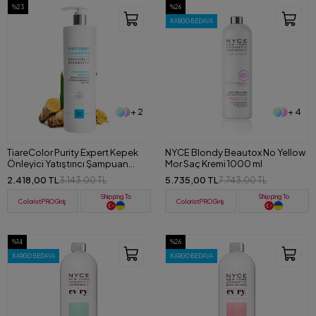
%23
%26
KARGO BEDAVA
+ 2
+ 4
TiareColor Purity Expert Kepek
NYCE Blondy Beautox No Yellow
Önleyici Yatıştırıcı Şampuan
Mor Saç Kremi 1000 ml
1000 ml
2.418,00 TL
5.735,00 TL
3.143,00 TL
7.743,00 TL
Shipping To
Shipping To
ColoristPRO Giriş
ColoristPRO Giriş
%14
%26
KARGO BEDAVA
KARGO BEDAVA