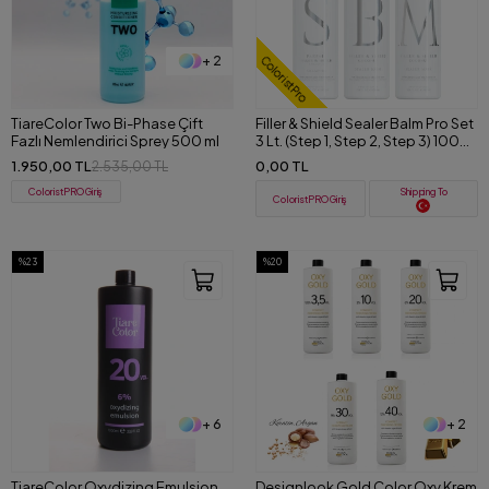
+ 2
ColoristPro
TiareColor Two Bi-Phase Çift
Filler & Shield Sealer Balm Pro Set
Fazlı Nemlendirici Sprey 500 ml
3 Lt. (Step 1, Step 2, Step 3) 1000
ml
1.950,00 TL
0,00 TL
2.535,00 TL
ColoristPRO Giriş
Shipping To
ColoristPRO Giriş
%23
%20
+ 6
+ 2
TiareColor Oxydizing Emulsion
Designlook Gold Color Oxy Krem