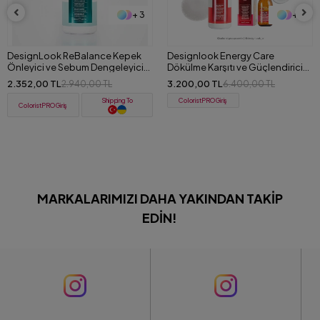
+ 3
+ 4
Designlook Energy Care
Design Look Repair Care
Dökülme Karşıtı ve Güçlendirici
Yıpranmış Saçlar İçin Onarıcı 2'li
(Şampuan+Serum) Set
Set (Şampuan+Saç Kremi) 1000
3.200,00 TL
2.999,00 TL
6.400,00 TL
5.039,00 TL
ml
ColoristPRO Giriş
ColoristPRO Giriş
MARKALARIMIZI DAHA YAKINDAN TAKIP
EDIN!