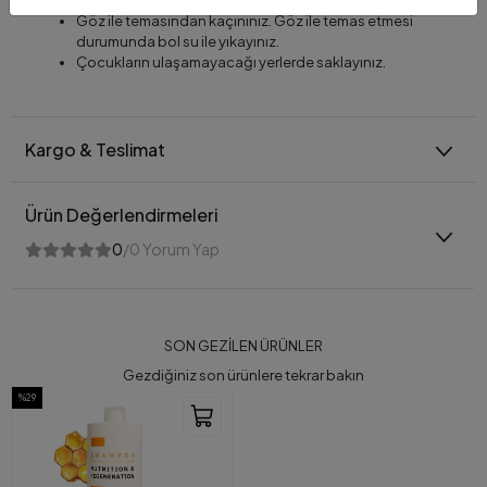
Ürünü kullanmadan önce alerji testi yapmanız önerilir.
Göz ile temasından kaçınınız. Göz ile temas etmesi
durumunda bol su ile yıkayınız.
Çocukların ulaşamayacağı yerlerde saklayınız.
Kargo & Teslimat
Ürün Değerlendirmeleri
0
/0 Yorum Yap
SON GEZİLEN ÜRÜNLER
Gezdiğiniz son ürünlere tekrar bakın
%29