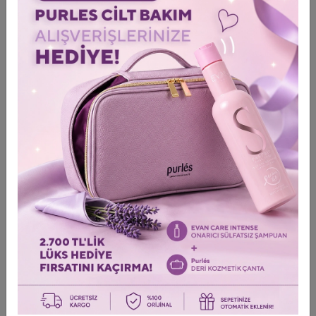
Menşei: İtalya
Üretim ve son kullanma tarihi kutu üzerindedir. Kapağı
açıldıktan sonra 12 aydır.
Dikkat Edilmesi Gerekenler