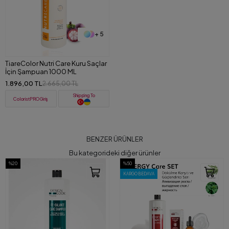
+ 5
TiareColor Nutri Care Kuru Saçlar
İçin Şampuan 1000 ML
1.896,00 TL
2.665,00 TL
Shipping To
ColoristPRO Giriş
BENZER ÜRÜNLER
Bu kategorideki diğer ürünler
%50
%40
KARGO BEDAVA