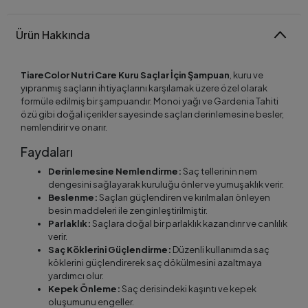
Ürün Hakkında
TiareColor Nutri Care Kuru Saçlar İçin Şampuan
, kuru ve
yıpranmış saçların ihtiyaçlarını karşılamak üzere özel olarak
formüle edilmiş bir şampuandır. Monoi yağı ve Gardenia Tahiti
özü gibi doğal içerikler sayesinde saçları derinlemesine besler,
nemlendirir ve onarır.
Faydaları
Derinlemesine Nemlendirme:
Saç tellerinin nem
dengesini sağlayarak kuruluğu önler ve yumuşaklık verir.
Beslenme:
Saçları güçlendiren ve kırılmaları önleyen
besin maddeleri ile zenginleştirilmiştir.
Parlaklık:
Saçlara doğal bir parlaklık kazandırır ve canlılık
verir.
Saç Köklerini Güçlendirme:
Düzenli kullanımda saç
köklerini güçlendirerek saç dökülmesini azaltmaya
yardımcı olur.
Kepek Önleme:
Saç derisindeki kaşıntı ve kepek
oluşumunu engeller.