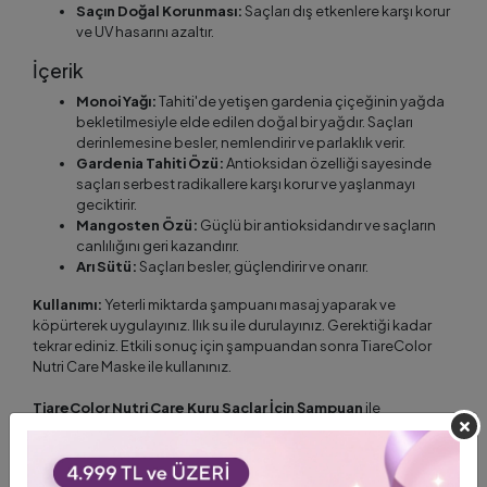
Saçın Doğal Korunması:
Saçları dış etkenlere karşı korur
ve UV hasarını azaltır.
İçerik
Monoi Yağı:
Tahiti'de yetişen gardenia çiçeğinin yağda
bekletilmesiyle elde edilen doğal bir yağdır. Saçları
derinlemesine besler, nemlendirir ve parlaklık verir.
Gardenia Tahiti Özü:
Antioksidan özelliği sayesinde
saçları serbest radikallere karşı korur ve yaşlanmayı
geciktirir.
Mangosten Özü:
Güçlü bir antioksidandır ve saçların
canlılığını geri kazandırır.
Arı Sütü:
Saçları besler, güçlendirir ve onarır.
Kullanımı:
Yeterli miktarda şampuanı masaj yaparak ve
köpürterek uygulayınız. Ilık su ile durulayınız. Gerektiği kadar
tekrar ediniz. Etkili sonuç için şampuandan sonra TiareColor
Nutri Care Maske ile kullanınız.
TiareColor Nutri Care Kuru Saçlar İçin Şampuan
ile
saçlarınıza kaybettiği canlılığı ve parlaklığı geri kazandırın.
Daha sağlıklı ve güzel saçlara sahip olmak için düzenli olarak
kullanabilirsiniz.