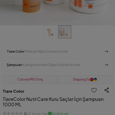
Tiare Color
Markalı Diğer Ürünleri İncele
Şampuan
Kategorisindeki Diğer Ürünleri İncele
ColoristPRO Giriş
Shipping To
Tiare Color
TiareColor Nutri Care Kuru Saçlar İçin Şampuan
1000 ML
Stokta var
0
/0 Yorum Yap