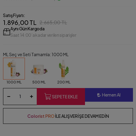
Satış Fiyatı:
1.896,00 TL
2.665,00 TL
Aynı Gün Kargoda
Saat 14:00’a kadar verilen siparişler
ML Seç ve Seti Tamamla: 1000 ML
1000 ML
500 ML
200 ML
Hemen Al
SEPETE EKLE
Colorist PRO
İLE ALIŞVERİŞE DEVAM EDİN