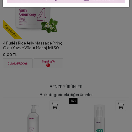
ColoristPro
4 Purlés Rice Jelly Massage Pirinç
Özlü Yüz ve Vücut Masaj Jeli 300
ML
0,00 TL
Shipping To
ColoristPRO Giriş
BENZER ÜRÜNLER
Bu kategorideki diğer ürünler
%26