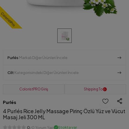
ColoristPro
Purlés
Markalı Diğer Ürünleri İncele
Cilt
Kategorisindeki Diğer Ürünleri İncele
ColoristPRO Giriş
Shipping To
Purlés
4 Purlés Rice Jelly Massage Pirinç Özlü Yüz ve Vücut
Masaj Jeli 300 ML
Stokta var
0
/0 Yorum Yap