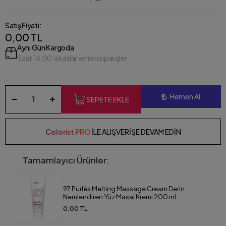
Satış Fiyatı:
0,00 TL
Aynı Gün Kargoda
Saat 14:00’a kadar verilen siparişler
Hemen Al
SEPETE EKLE
Colorist PRO
İLE ALIŞVERİŞE DEVAM EDİN
Tamamlayıcı Ürünler:
97 Purlés Melting Massage Cream Derin
Nemlendiren Yüz Masaj Kremi 200 ml
0,00 TL