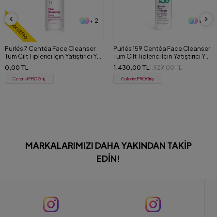
+ 2
+ 2
ColoristPro
Purlés 7 Centéa Face Cleanser
Purlés 159 Centéa Face Cleanser
Tüm Cilt Tiplerici İçin Yatıştırıcı Yüz
Tüm Cilt Tiplerici İçin Yatıştırıcı Yüz
ve Makyaj Temizleme Jeli 500 ml
ve Makyaj Temizleme Jeli 200 ml
0,00 TL
1.430,00 TL
1.929,00 TL
ColoristPRO Giriş
ColoristPRO Giriş
MARKALARIMIZI DAHA YAKINDAN TAKIP
EDIN!