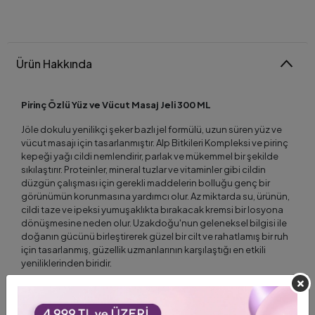
Ürün Hakkında
Pirinç Özlü Yüz ve Vücut Masaj Jeli 300 ML
Jöle dokulu yenilikçi şeker bazlı jel formülü, uzun süren yüz ve
vücut masajı için tasarlanmıştır. Alp Bitkileri Kompleksi ve pirinç
kepeği yağı cildi nemlendirir, parlak ve mükemmel bir şekilde
sıkılaştırır. Proteinler, mineral tuzlar ve vitaminler gibi cildin
düzgün çalışması için gerekli maddelerin bolluğu genç bir
görünümün korunmasına yardımcı olur. Az miktarda su, ürünün,
cildi taze ve ipeksi yumuşaklıkta bırakacak kremsi bir losyona
dönüşmesine neden olur. Uzakdoğu'nun geleneksel bilgisi ile
doğanın gücünü birleştirerek güzel bir cilt ve rahatlamış bir ruh
için tasarlanmış, güzellik uzmanlarının karşılaştığı en etkili
yeniliklerinden biridir.
Kullanımı:
Ürünü, emilene dek, temiz ve kuru yüzünüze,