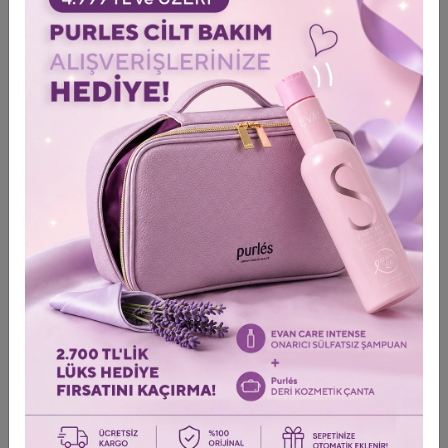
boynunuza ve dekolte bölgenize nazik dairesel hareketerle
uygulayın. Sabah ve akşam kullanımına uygundur.
Kullanımı
Profesyonel
Kargo & Teslimat
Ürün Değerlendirmeleri
0
/0 Yorum Yap
SON GEZİLEN ÜRÜNLER
Gezdiğiniz son ürünlere tekrar bakın