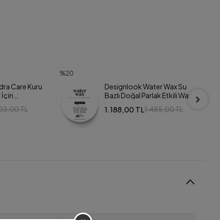
%23
ter Wax Su
113 Purlés Exotic Body Scrub
lak Etkili Wax
Tüm Ciltler için Canlandırıcı
Vücut Peelingi 160 ml
1.830,00 TL
485,00 TL
2.370,00 TL