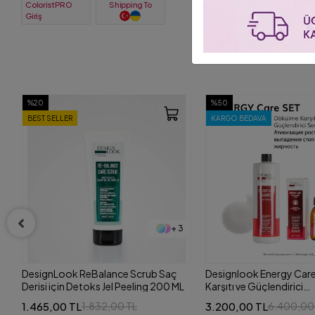
ColoristPRO
Shipping To
Giriş
%50
%40
KARGO BEDAVA
+ 3
Designlook Energy Care Dökülme
Design Look Repair Car
L
Karşıtı ve Güçlendirici
Saçlar İçin Onarıcı 2'li Se
(Şampuan+Serum) Set
(Şampuan+Saç Kremi) 
3.200,00 TL
2.999,00 TL
6.400,00 TL
5.039,00 