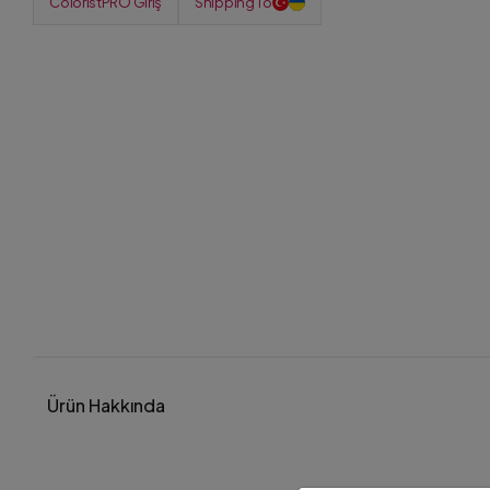
ColoristPRO Giriş
Shipping To
%20
%20
Design Look Thermal
Protective Termal Koruyucu
Sprey 200 ml
1.330,00 TL
1.663,00 TL
Ürün Hakkında