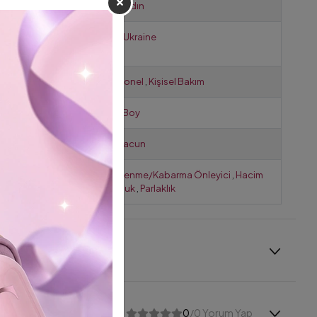
Cinsiyet
Erkek
,
Kadın
Gönderim
Turkey
,
Ukraine
Yeri
Kullanımı
Profesyonel
,
Kişisel Bakım
Ürün Boy
Normal Boy
Şekillendirme
Wax / Macun
Ürün
Elektriklenme/Kabarma Önleyici
,
Hacim
Fonksiyonu
Dolgunluk
,
Parlaklık
0
/0 Yorum Yap