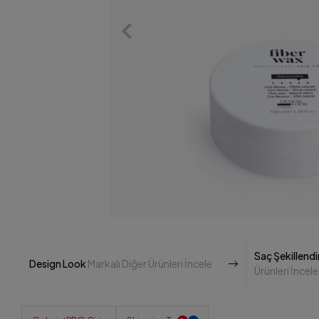
Saç Şekillendir
Design Look
Markalı Diğer Ürünleri İncele
Ürünleri İncele