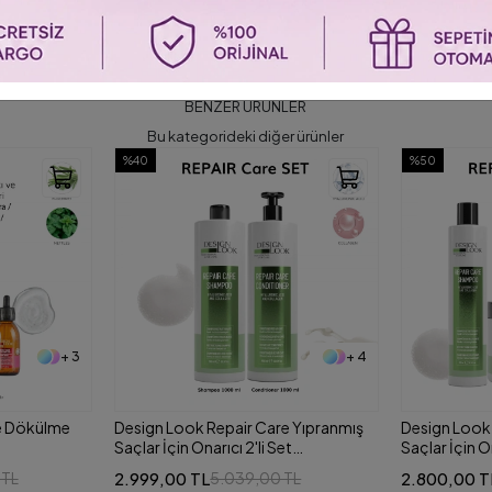
BENZER ÜRÜNLER
Bu kategorideki diğer ürünler
%50
%40
+ 4
e Yıpranmış
Design Look Repair Care Yıpranmış
Design Look 
t
Saçlar İçin Onarıcı 3'lü Set
Saçlar İçin 
1000 ml
(Şampuan+Maske+Köpük)
(Şampuan + 
2.800,00 TL
2.700,00 T
TL
5.600,00 TL