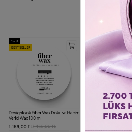
%20
BEST SELLER
Designlook Fiber Wax Doku ve Hacim
Verici Wax 100 ml
1.188,00 TL
1.485,00 TL