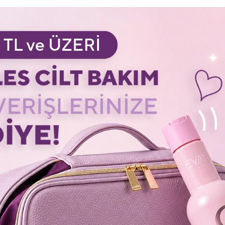
l
i lifli wax, saça doku ve hacim kazandırır.
n kullanılabilir.