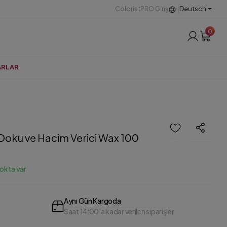
Deutsch
ColoristPRO Giriş
0
ARLAR
Doku ve Hacim Verici Wax 100
okta var
Aynı Gün Kargoda
Saat 14:00’a kadar verilen siparişler