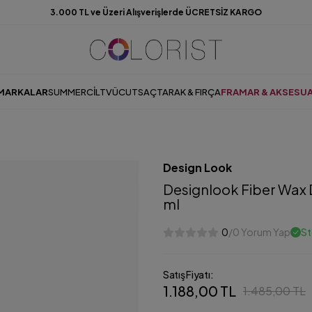
3.000 TL ve Üzeri Alışverişlerde ÜCRETSİZ KARGO
MARKALAR
SUMMER
CILT
VÜCUT
SAÇ
TARAK & FIRÇA
FRAMAR & AKSESU
Design Look
Designlook Fiber Wax 
ml
0
/0 Yorum Yap
St
Satış Fiyatı:
1.188,00 TL
1.485,00 TL