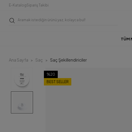
E-Katalog
Sipariş Takibi
TÜM 
Ana Sayfa
Saç
Saç Şekillendiriciler
%20
BEST SELLER