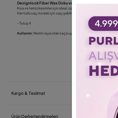
Designlook Fiber Wax Doku ve Hacim Verici Wax 100 m
Kısa ve temiz kesimler için ideal, optimum sabitleyici, doğal etkil
Her türlü saç modeli için saçı şekillendirmek ve şekillendirmek içi
- Tutuş 4
Kullanım:
Nemli veya ıslak saça uygulayın.
Kargo & Teslimat
Ürün Değerlendirmeleri