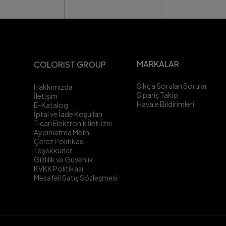
MARKALAR
COLORIST GROUP
Sıkça Sorulan Sorular
Hakkımızda
Sipariş Takip
İletişim
Havale Bildirimleri
E-Katalog
İptal ve İade Koşulları
Ticari Elektronik İleti İzni
Aydınlatma Metni
Çerez Politikası
Teşekkürler
Gizlilik ve Güvenlik
KVKK Politikası
Mesafeli Satış Sözleşmesi