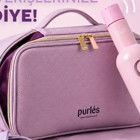
.
 время процесса.
емя осветления / окрашивания, фольга оказывает давление, поэтому
ь, не возникают.
 сводит к минимуму рыжеватые полосы у корней волос в процессе
ь – это равномерное осветление благодаря термостабилизации;
для фольги).
ехник окрашивания.