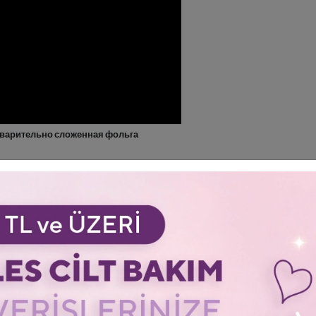
едварительно сложенная фольга
ольга, которая готова к использованию в ту же секунду, как
г (окрашивание, осветление итд)
редотвращает ее соскальзывание.
ужную длину фольги.