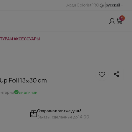
русский
Вход в ColoristPRO
0
ТУРА И АКСЕССУАРЫ
 Up Foil 13x30 cm
ентарий
в наличии
Отправка в этот же день!
Заказы, сделанные до 14:00.