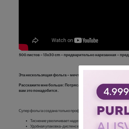
500 листов - 13x30 cm - предварительно нарезанная - пр
Эта нескользящая фольга - мечта стилиста!
Расскажите мне больше: Потрясающая серебряная тисненая ф
вам это понадобится.
Супер фольга создана только профессиональных салонных услу
Тиснение увеличивает надежность фиксации фольги и п
Удобная упаковка-диспенсер позволяет регулировать н