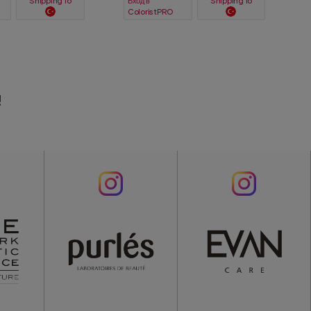
Вход в
Shipping To
Shipping To
ColoristPRO
!