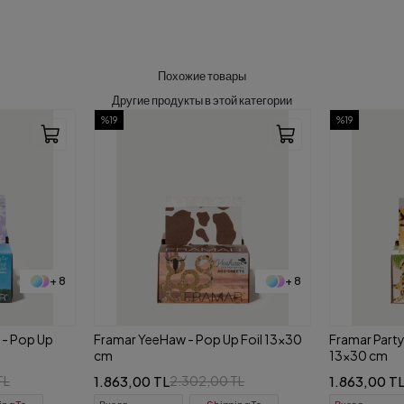
Похожие товары
Другие продукты в этой категории
%19
%19
+ 8
+ 8
 Foil 13x30
Framar Party Animal - Pop Up Foil
Framar Rose 
13x30 cm
1.863,00 TL
1.863,00 T
TL
2.302,00 TL