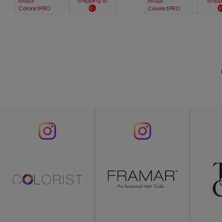
Вход в
Вход в
Shipping To
Shipp
ColoristPRO
ColoristPRO