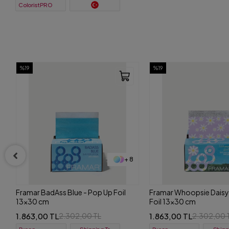
ColoristPRO
%19
%19
+ 8
Framar Whoopsie Daisy - Pop Up
Framar YeeHaw - Pop Up
Foil 13x30 cm
cm
1.863,00 TL
1.863,00 TL
2.302,00 TL
2.302,00 