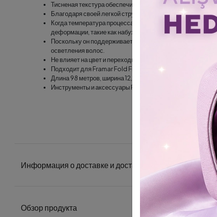
Тисненая текстура обеспечивает исключительный захват
Благодаря своей легкой структуре не давит на волосы во
Когда температура процесса повышается до 28 ° C во вр
деформации, такие как набухание, набухание и поливност
Поскольку он поддерживает постоянную температуру, он
осветления волос.
Не влияет на цвет и переходы. Самая важная особенност
Подходит для Framar Fold Freak Dispenser (диспенсера 
Длина 98 метров, ширина 12,5 см.
Инструменты и аксессуары Framar подходят для любых т
Информация о доставке и доставке
Обзор продукта