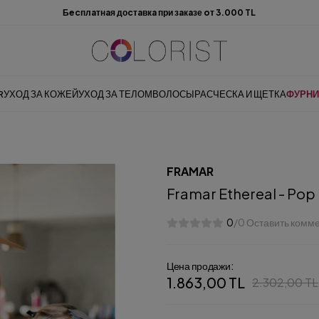
Бecплaтнaя доcтaвкa при зaкaзе oт 3.000 TL
R
УХОД ЗА КОЖЕЙ
УХОД ЗА ТЕЛОМ
ВОЛОСЫ
РАСЧЕСКА И ЩЕТКА
ФУРНИ
FRAMAR
Framar Ethereal - Pop
0
/0 Оставить комм
Цена продажи:
1.863,00 TL
2.302,00 TL