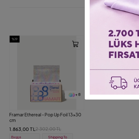
%19
+ 8
Framar Ethereal - Pop Up Foil 13x30
cm
1.863,00 TL
2.302,00 TL
Вход в
Shipping To