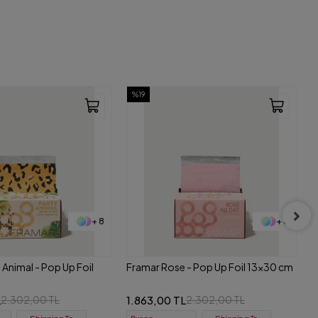
%19
+ 8
+ 8
- Pop Up Foil 13x30 cm
Framar Back in Black - Pop Up Foil
13x30 cm
L
1.863,00 TL
2.302,00 TL
2.302,00 TL