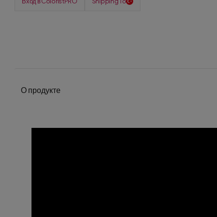
Вход в ColoristPRO
Shipping To
О продукте