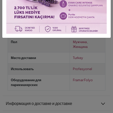
Подходит для Framar Fold Freak Dispenser (диспенсера
для фольги).
Длина 98 метров, ширина 12,5 см.
Инструменты и аксессуары Framar подходят для любых
техник окрашивания.
Пол
Мужчина
,
Женщина
Место доставки
Turkey
Использовать
Profesyonel
Оборудование для
Framar Folyo
парикмахерских
Информация о доставке и доставке