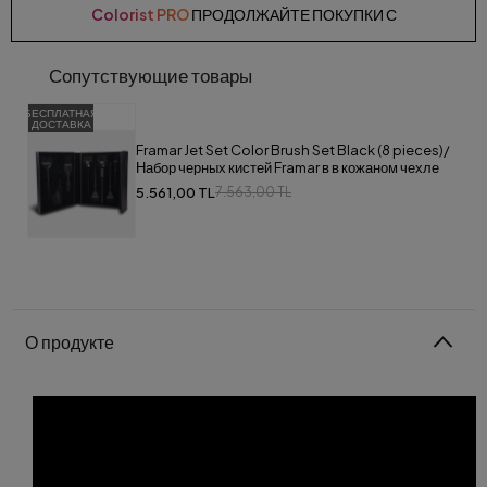
Colorist PRO
ПРОДОЛЖАЙТЕ ПОКУПКИ С
Сопутствующие товары
БЕСПЛАТНАЯ
%26
ДОСТАВКА
Framar Jet Set Color Brush Set Black (8 pieces)/
Набор черных кистей Framar в в кожаном чехле
5.561,00 TL
7.563,00 TL
О продукте