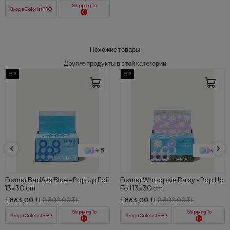
Shipping To
Вход в ColoristPRO
Похожие товары
Другие продукты в этой категории
%19
%19
+ 8
+ 8
Framar Whoopsie Daisy - Pop Up
Framar YeeHaw - Pop Up Foil
Foil 13x30 cm
13x30 cm
1.863,00 TL
1.863,00 TL
2.302,00 TL
2.302,00 TL
Shipping To
Shipping To
Вход в ColoristPRO
Вход в ColoristPRO