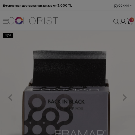
русский
Бecплaтнaя доcтaвкa при зaкaзе oт 3.000 TL
0
%19