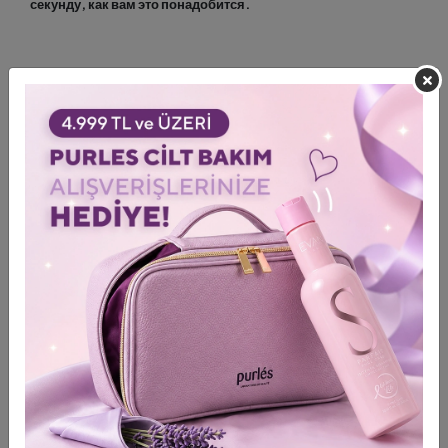
секунду, как вам это понадобится.
Супер фольга создана только профессиональных салонных
услуг (окрашивание, осветление итд)
Тиснение увеличивает надежность фиксации фольги и
предотвращает ее соскальзывание.
Удобная упаковка-диспенсер позволяет регулировать
нужную длину фольги.
Тисненая текстура обеспечивает исключительный захват.
Благодаря своей легкой структуре не давит на волосы во
время процесса.
Когда температура процесса повышается до 28 ° C во
время осветления / окрашивания, фольга оказывает
давление, поэтому деформации, такие как набухание,
набухание и поливность, не возникают.
Поскольку он поддерживает постоянную температуру, он
сводит к минимуму рыжеватые полосы у корней волос в
процессе осветления волос.
Не влияет на цвет и переходы. Самая важная особенность
– это равномерное осветление благодаря
термостабилизации;