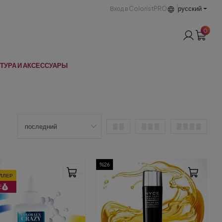
русский
Вход в ColoristPRO
0
ТУРА И АКСЕССУАРЫ
%26
ЛЛЕР
E