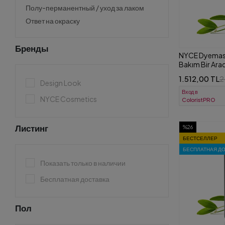
Полу-перманентный / уход за лаком
Ответ на окраску
Бренды
NYCE Dyemask
Bakım Bir Ara
1.512,00 TL
2
Design Look
Вход в
NYCE Cosmetics
ColoristPRO
Листинг
%26
БЕСТСЕЛЛЕР
БЕСПЛАТНАЯ Д
Показать только в наличии
Бесплатная доставка
Пол