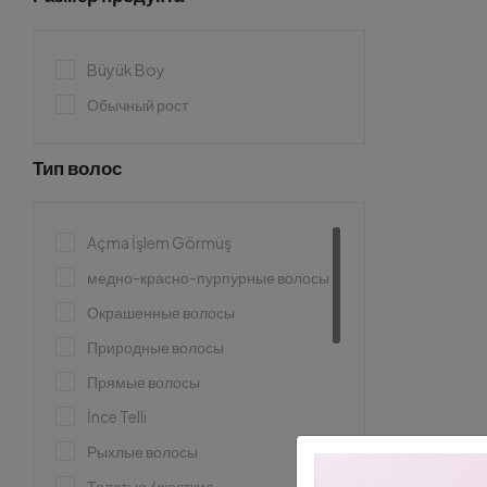
Büyük Boy
Обычный рост
Тип волос
Açma İşlem Görmüş
медно-красно-пурпурные волосы
Окрашенные волосы
Природные волосы
Прямые волосы
İnce Telli
Рыхлые волосы
Толстые / жесткие