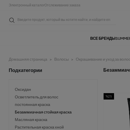
Электронный каталог
Отслеживание заказа
ВСЕ БРЕНДЫ
SUMME
Домашняя страница
Волосы
Окрашивание и уход за воло
Подкатегории
Безаммиачн
Оксидан
Осветлитель для волос
%25
постоянная краска
Безаммиачная стойкая краска
Масляная краска
Растительная краска хной