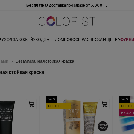
Бecплaтнaя доcтaвкa при зaкaзе oт 3.000 TL
R
УХОД ЗА КОЖЕЙ
УХОД ЗА ТЕЛОМ
ВОЛОСЫ
РАСЧЕСКА И ЩЕТКА
ФУРНИ
сами
Безаммиачная стойкая краска
ая стойкая краска
%20
%20
БЕСТСЕЛЛЕР
БЕСТСЕ
BIG SAL