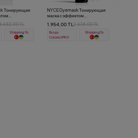
k Тонирующая
NYCE Dyemask Тонирующая
ктом
маска с эффектом
ия 500 ml
ламинирования 250 ml
1.954,00 TL
4.652,00 TL
2.638,00 TL
Вход в
Shipping To
Shipping To
ColoristPRO