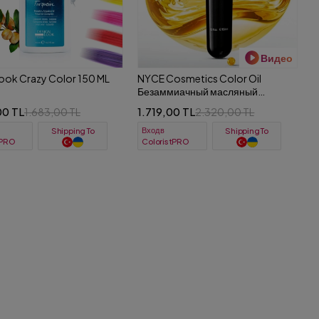
Видео
ook Crazy Color 150 ML
NYCE Cosmetics Color Oil
Безаммиачный масляный
перманентный краситель для
00 TL
1.719,00 TL
1.683,00 TL
2.320,00 TL
волос 150 ml
Вход в
Shipping To
Shipping To
tPRO
ColoristPRO