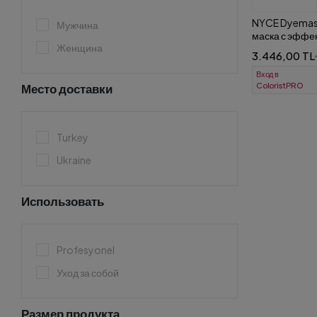
NYCE Dyemas
Мужчина
маска с эффе
Женщина
ламинирован
3.446,00 TL
Вход в
ColoristPRO
Место доставки
Turkey
Ukraine
Использовать
Profesyonel
Уход за собой
Размер продукта