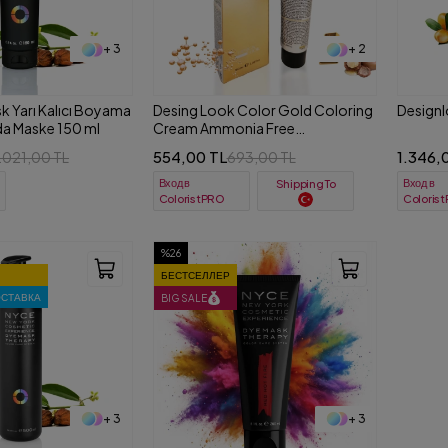
+ 3
+ 2
 Yarı Kalıcı Boyama
Desing Look Color Gold Coloring
Designl
da Maske 150 ml
Cream Ammonia Free
Перманентная краска для волос
554,00 TL
1.346,
.021,00 TL
693,00 TL
без аммиака 100 ml
Вход в
Вход в
Shipping To
ColoristPRO
Coloris
%26
БЕСТСЕЛЛЕР
ОСТАВКА
BIG SALE
+ 3
+ 3