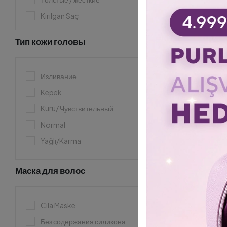
Kırılgan Saç
Kıvırcık / Dalgalı
Тип кожи головы
Koyu Saç Rengi
Сухие волосы
Изливание
Maşa/Düzleştiriçi/Fönlü Saç
Kepek
Perma Yapılmış Saç
Kuru/ Чувствительный
Sarı/Platin
Normal
Tüm Saç Tipleri
Yağlı/Karma
Beyaz/Gri Saç
Cansız Mat
Маска для волос
Пролившиеся волосы
Kepekli Saç
Cila Maske
Yağlı Saç
Без содержания силикона
Истертые волосы