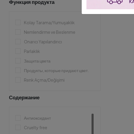
Функция продукта
Kolay Tarama/Yumuşaklık
Nemlendirme ve Beslenme
Onarıcı Yapılandırıcı
Parlaklık
Защита цвета
Продукты, которые придают цвет.
Renk Açma/Değişimi
Содержание
Антиоксидант
Cruelty free