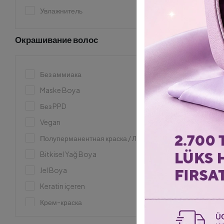
Увлажнитель
Окрашивание волос
Без аммиака
Maske Boya
Без PPD
Vegan
Полуперманентная краска / Лак
Bitkisel Yağ Boya
Jel Boya
Keratin içeren
Крем-краска