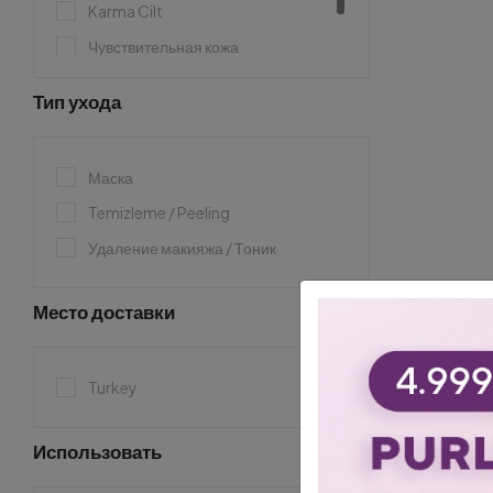
Karma Cilt
Чувствительная кожа
Атопическая и очень сухая кожа
Тип ухода
Маска
Temizleme / Peeling
Удаление макияжа / Тоник
Место доставки
Turkey
Использовать