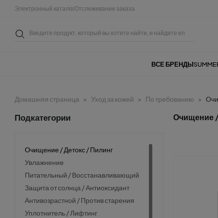
Электронный каталог
Отслеживание заказа
ВСЕ БРЕНДЫ
SUMME
Домашняя страница
Уход за кожей
По требованию
Очи
Подкатегории
Очищение /
Очищение / Детокс / Пилинг
Увлажнение
Питательный / Восстанавливающий
Защита от солнца / Антиоксидант
Антивозрастной / Против старения
Уплотнитель / Лифтинг