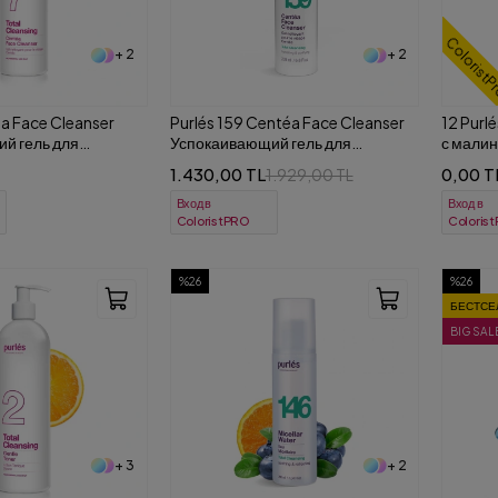
ColoristP
+ 2
+ 2
éa Face Cleanser
Purlés 159 Centéa Face Cleanser
12 Pur
й гель для
Успокаивающий гель для
с малин
нятия макияжа для
умывания и снятия макияжа для
1.430,00 TL
0,00 T
1.929,00 TL
ой кожи 500 ml
чувствительной кожи 200 ml
Вход в
Вход в
ColoristPRO
Coloris
%26
%26
БЕСТСЕ
BIG SAL
+ 3
+ 2