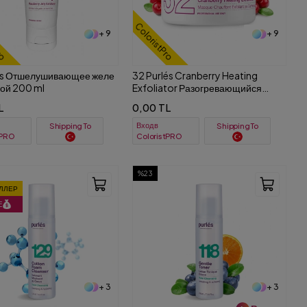
ro
ColoristPro
+ 9
+ 9
lés Отшелушивающее желе
32 Purlés Cranberry Heating
ой 200 ml
Exfoliator Разогревающийся
клюквеный пилинг 200 ml
L
0,00 TL
Вход в
Shipping To
Shipping To
tPRO
ColoristPRO
%23
ЛЛЕР
E
+ 3
+ 3