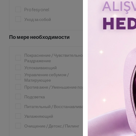
Profesyonel
Уход за собой
По мере необходимости
Покраснение / Чувствительность /
Раздражение
Успокаивающий
Управление себумом /
Матирующее
Против акне / Уменьшение пор
Подсветка
Питательный / Восстанавливающий
Увлажняющий
Очищение / Детокс / Пилинг