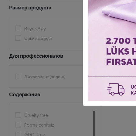
Размер продукта
Büyük Boy
Обычный рост
Для профессионалов
Эксфолиант (пилинг)
Содержание
Cruelty free
Formaldehitsiz
GDO-free