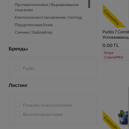
Противопятновое / Выравнивание
тона кожи
ColoristPro
Клеточное восстановление / пептид
Порцеляновая Кожа
Purlés 7 Cent
Сияние / Хайлайтер
Успокаивающи
Против акне / пористый
умывания и с
0,00 TL
Контроль себума / Матирующий
чувствительн
Бренды
Вход в
Атопическая и очень сухая кожа
ColoristPRO
Покраснение / Чувствительность /
Раздражение
Purlés
Уход за кожей вокруг глаз
Листинг
Показать только в наличии
Бесплатная доставка
ColoristPro