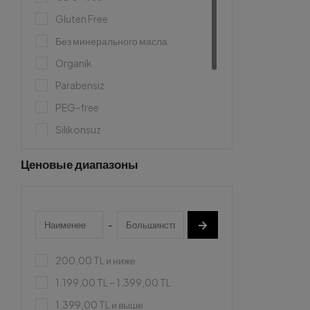
Gluten Free
Без минерального масла
Organik
Parabensiz
PEG-free
Silikonsuz
SLS/SLES Free
Ценовые диапазоны
Sülfatsız
Веган/Растительный
Антиоксидант
-
200,00 TL и ниже
1.199,00 TL – 1.399,00 TL
1.399,00 TL и выше