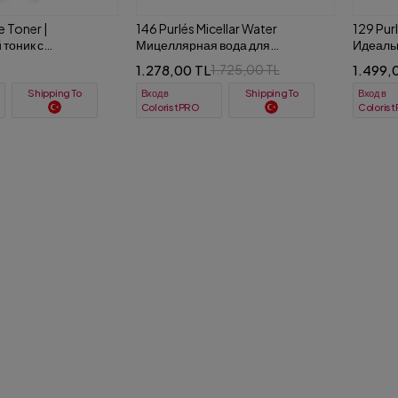
e Toner |
146 Purlés Micellar Water
129 Pur
тоник с
Мицеллярная вода для
Идеальн
 АНА-кислотами и
демакияжа для комбинорованной
очищен
1.278,00 TL
1.499,
1.725,00 TL
лердоранжа 500 ml
кожи 200 ml
Вход в
Вход в
Shipping To
Shipping To
ColoristPRO
Coloris