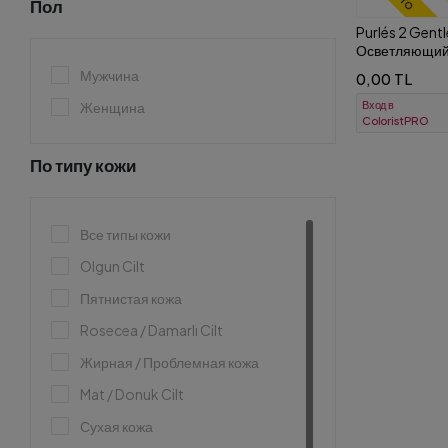
Пол
Purlés 2 Gentl
Осветляющий 
натуральными
Мужчина
0,00 TL
гидролатом ф
Вход в
Женщина
ColoristPRO
По типу кожи
Все типы кожи
Olgun Cilt
Пятнистая кожа
Rosecea / Damarlı Cilt
Жирная / Проблемная кожа
Mat / Donuk Cilt
Сухая кожа