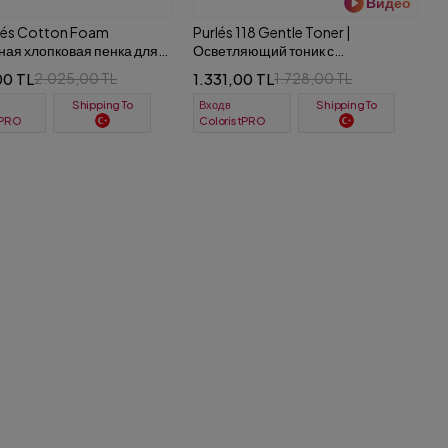
Видео
lés Cotton Foam
Purlés 118 Gentle Toner |
ая хлопковая пенка для
Осветляющий тоник с
ия 125 ml
натуральными АНА-кислотами и
00 TL
1.331,00 TL
2.025,00 TL
1.728,00 TL
гидролатом флердоранжа 200 ml
Вход в
Shipping To
Shipping To
tPRO
ColoristPRO