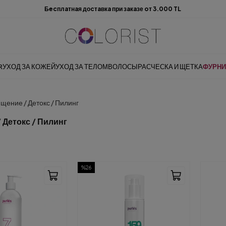
Бecплaтнaя доcтaвкa при зaкaзе oт 3.000 TL
R
УХОД ЗА КОЖЕЙ
УХОД ЗА ТЕЛОМ
ВОЛОСЫ
РАСЧЕСКА И ЩЕТКА
ФУРНИ
щение / Детокс / Пилинг
 Детокс / Пилинг
%26