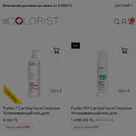
русский
Бecплaтнaя доcтaвкa при зaкaзе oт 3.000 TL
0
%26
+ 2
+ 2
ColoristPro
Purlés 7 Centéa Face Cleanser
Purlés 159 Centéa Face Cleanser
Успокаивающий гель для
Успокаивающий гель для
умывания и снятия макияжа для
умывания и снятия макияжа для
0,00 TL
1.430,00 TL
1.929,00 TL
чувствительной кожи 500 ml
чувствительной кожи 200 ml
Вход в ColoristPRO
Вход в ColoristPRO