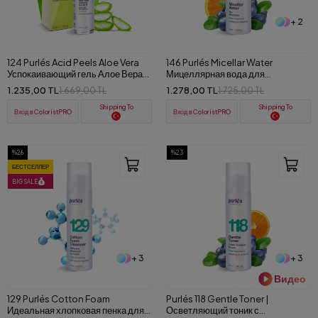
+ 2
124 Purlés Acid Peels Aloe Vera
146 Purlés Micellar Water
Успокаивающий гель Алое Вера
Мицеллярная вода для
50 ml
демакияжа для комбинорованной
1.235,00 TL
1.278,00 TL
1.669,00 TL
1.725,00 TL
кожи 200 ml
Shipping To
Shipping To
Вход в ColoristPRO
Вход в ColoristPRO
%26
%23
БЕСТСЕЛЛЕР
BIG SALE
+ 3
+ 3
Видео
129 Purlés Cotton Foam
Purlés 118 Gentle Toner |
Идеальная хлопковая пенка для
Осветляющий тоник с