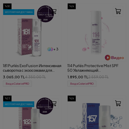
%30
%26
БЕСПЛАТНАЯ ДОСТАВКА
+ 3
Видео
181 Purlés ExoFusion Интенсивная
114 Purlés Protective Mist SPF
сыворотка с экзосомами для
50 Увлажняющий
интенсивного восстановления и
солнцезащитный спрей 150 ml
3.065,00 TL
1.895,00 TL
4.350,00 TL
2.559,00 TL
уплотнения кожи 30 мл
Вход в ColoristPRO
Вход в ColoristPRO
%23
%26
БЕСПЛАТНАЯ ДОСТАВКА