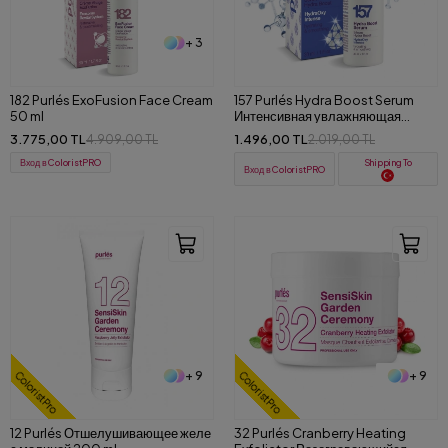
+ 3
182 Purlés ExoFusion Face Cream
157 Purlés Hydra Boost Serum
50 ml
Интенсивная увлажняющая
сыворотка 30 ml
3.775,00 TL
1.496,00 TL
4.909,00 TL
2.019,00 TL
Вход в ColoristPRO
Shipping To
Вход в ColoristPRO
+ 9
+ 9
ColoristPro
ColoristPro
12 Purlés Отшелушивающее желе
32 Purlés Cranberry Heating