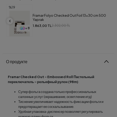
%19
Framar Folyo Checked Out Foil 13x30 cm 500
Yaprak
1.863,00 TL
2.302,00 TL
+ 8
О продукте
Framar Checked Out - Embossed Roll Пастельный
переключатель - рельефный рулон (98m)
Супер фольга создана только профессиональных
салонных услуг (окрашивание, осветление итд)
Тиснение увеличивает надежность фиксации фольги и
предотвращает ее соскальзывание.
Удобная упаковка-диспенсер позволяет регулировать
нужную длину фольги.