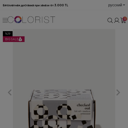
русский
Бecплaтнaя доcтaвкa при зaкaзе oт 3.000 TL
0
%19
BIG SALE