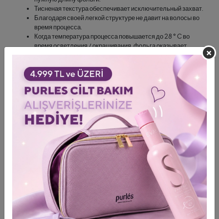
Тисненая текстура обеспечивает исключительный захват.
Благодаря своей легкой структуре не давит на волосы во
время процесса.
Когда температура процесса повышается до 28 ° C во
время осветления / окрашивания, фольга оказывает
давление, поэтому деформации, такие как набухание,
набухание и поливность, не возникают.
Поскольку он поддерживает постоянную температуру, он
сводит к минимуму рыжеватые полосы у корней волос в
процессе осветления волос.
Не влияет на цвет и переходы. Самая важная особенность
– это равномерное осветление благодаря
термостабилизации;
Подходит для Framar Fold Freak Dispenser (диспенсера
для фольги).
Длина 98 метров, ширина 12,5 см.
Инструменты и аксессуары Framar подходят для любых
техник окрашивания.
Оборудование для парикмахерских
Framar Folyo