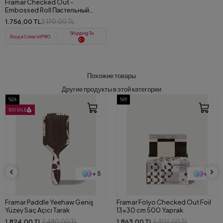
Framar Checked Out -
Embossed Roll Пастельный
переключатель - рельефный
1.756,00 TL
2.170,00 TL
рулон (98m)
Shipping To
Вход в ColoristPRO
Похожие товары
Другие продукты в этой категории
%26
%19
BIG SALE
+ 5
+ 8
Framar Paddle Yeehaw Geniş
Framar Folyo Checked Out Foil
Yüzey Saç Açıcı Tarak
13x30 cm 500 Yaprak
1.824,00 TL
1.863,00 TL
2.480,00 TL
2.302,00 TL