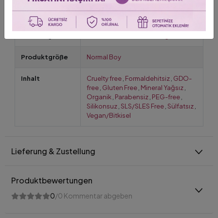
Verwenden
Kişisel Bakım
Bedarfsgerecht
Temizleme / Detox / Peeling
Produktgröße
Normal Boy
Inhalt
Cruelty free
,
Formaldehitsiz
,
GDO-
free
,
Gluten Free
,
Mineral Yağsız
,
Organik
,
Parabensiz
,
PEG-free
,
Silikonsuz
,
SLS/SLES Free
,
Sülfatsız
,
Vegan/Bitkisel
Lieferung & Zustellung
Produktbewertungen
0
/0 Kommentar abgeben