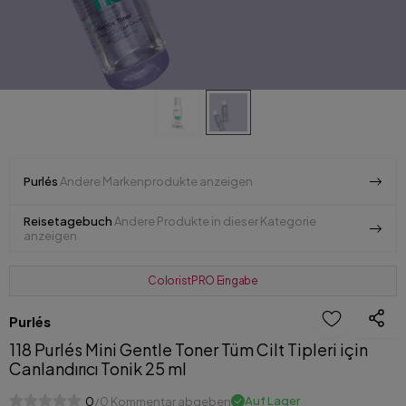
Purlés
Andere Markenprodukte anzeigen
Reisetagebuch
Andere Produkte in dieser Kategorie
anzeigen
ColoristPRO Eingabe
Purlés
118 Purlés Mini Gentle Toner Tüm Cilt Tipleri için
Canlandırıcı Tonik 25 ml
Auf Lager
0
/0 Kommentar abgeben