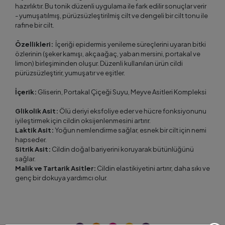
hazırlıktır. Bu tonik düzenli uygulama ile fark edilir sonuçlar verir
- yumuşatılmış, pürüzsüzleştirilmiş cilt ve dengeli bir cilt tonu ile
rafine bir cilt.
Özellikleri:
İçeriği epidermis yenileme süreçlerini uyaran bitki
özlerinin (şeker kamışı, akçaağaç, yaban mersini, portakal ve
limon) birleşiminden oluşur. Düzenli kullanılan ürün cildi
pürüzsüzleştirir, yumuşatır ve eşitler.
İçerik:
Gliserin, Portakal Çiçeği Suyu, Meyve Asitleri Kompleksi
Glikolik Asit:
Ölü deriyi eksfoliye eder ve hücre fonksiyonunu
iyileştirmek için cildin oksijenlenmesini artırır.
Laktik Asit:
Yoğun nemlendirme sağlar, esnek bir cilt için nemi
hapseder.
Sitrik Asit:
Cildin doğal bariyerini koruyarak bütünlüğünü
sağlar.
Malik ve Tartarik Asitler:
Cildin elastikiyetini artırır, daha sıkı ve
genç bir dokuya yardımcı olur.