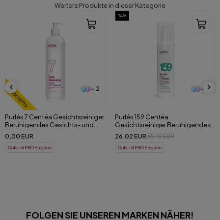
Weitere Produkte in dieser Kategorie
%26
%30
+ 2
+ 3
Purlés 159 Centéa
181 Purlés ExoFusion Intensive
Gesichtsreiniger Beruhigendes
Serum 30 ml
Gesichts- und Make-up-
26,02 EUR
55,77 EUR
35,10 EUR
79,15 EUR
Entfernungsgel 200 ml
ColoristPRO Eingabe
ColoristPRO Eingabe
FOLGEN SIE UNSEREN MARKEN NÄHER!