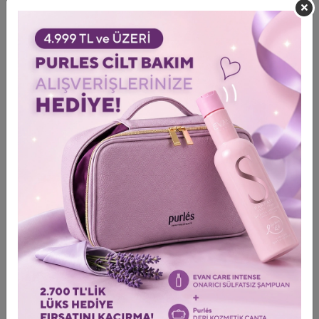
İÇERİĞİ DOĞAL MENŞELİ, PARABEN İÇERMEZ, SLS/SLES
YOK, MİNERAL YAĞ İÇERMEZ, VEGAN, SİLİKON İÇERMEZ,
HAYVANLAR ÜZERİNDE TEST EDİLMEMİŞTİR, GDO
İÇERMEZ, TRİETANOLAMİN İÇERMEZ, PETROKİMYA
İÇERMEZ, GLUTEN İÇERMEZ
Geschlecht
Erkek
,
Frau
Art der Pflege
Temizleme / Peeling
,
Make-up-
Entferner / Tonic