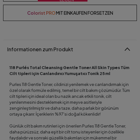
Colorist PRO
MIT EINKAUFEN FORSETZEN
Informationen zum Produkt
118 Purlés Total Cleansing Gentle Toner All Skin Types Tüm
Cilt tipleri için Canlandırıcı Yumuşatıcı Tonik 25 ml
Purles 118 Gentle Toner, cildinizi yenilemek ve canlandırmak için
özel olarak formüle edilmiş, temel bir cilt bakım çözümüdür. Tüm
cilt tipleri için ideal olan bu nazik ancak etkili tonik, cilt
yenilenmesini desteklemek için meyve asitleriyle
zenginleştirilmiştir ve daha taze, daha parlak bir görünüm
ortaya çıkarır. İçeriklerin %97'si doğal kökenlidir!
Günlük cilt bakım rutinleri için önerilen Purles 118 Gentle Toner,
daha pürüzsüz, daha eşit bir cilt tonu isteyenler için özellikle
faydalıdır ve sonraki güzellik bakımları için mükemmel bir