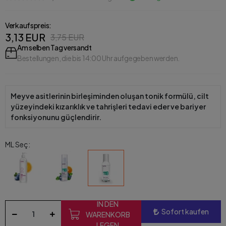
Verkaufspreis:
3,13 EUR
3,75 EUR
Am selben Tag versandt
Bestellungen, die bis 14:00 Uhr aufgegeben werden.
Meyve asitlerinin birleşiminden oluşan tonik formülü, cilt
yüzeyindeki kızarıklık ve tahrişleri tedavi eder ve bariyer
fonksiyonunu güçlendirir.
ML Seç:
IN DEN
Sofort kaufen
WARENKORB
LEGEN