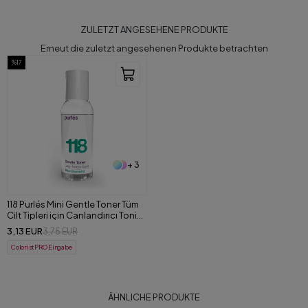
ZULETZT ANGESEHENE PRODUKTE
Erneut die zuletzt angesehenen Produkte betrachten
%17
+ 3
118 Purlés Mini Gentle Toner Tüm
Cilt Tipleri için Canlandırıcı Tonik
25 ml
3,13 EUR
3,75 EUR
ColoristPRO Eingabe
ÄHNLICHE PRODUKTE