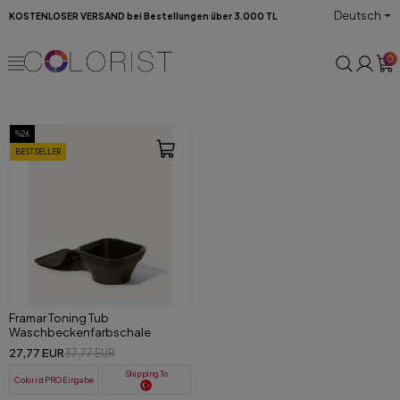
Deutsch
KOSTENLOSER VERSAND bei Bestellungen über 3.000 TL
0
%26
BESTSELLER
Framar Toning Tub
Waschbeckenfarbschale
27,77 EUR
37,77 EUR
Shipping To
ColoristPRO Eingabe