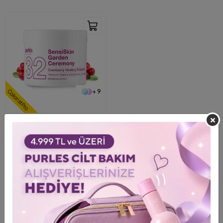
+ 9
ColoristPro
32 Purlés Cranberry Heating
Peeling Exfoliator Termal Etkili
Kızılcık Özlü Peeling 200 ml
0,00 EUR
Shipping To
ColoristPRO Eingabe