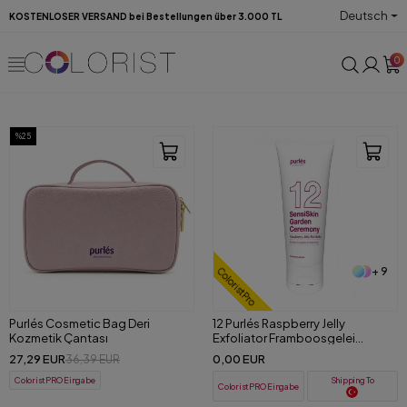
Deutsch
KOSTENLOSER VERSAND bei Bestellungen über 3.000 TL
0
%25
+ 9
ColoristPro
Purlés Cosmetic Bag Deri
12 Purlés Raspberry Jelly
Kozmetik Çantası
Exfoliator Framboosgelei
Peeling 200 ml
27,29 EUR
0,00 EUR
36,39 EUR
ColoristPRO Eingabe
Shipping To
ColoristPRO Eingabe