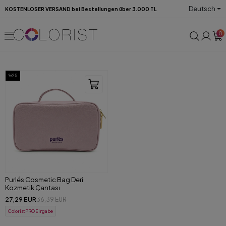
Deutsch
KOSTENLOSER VERSAND bei Bestellungen über 3.000 TL
0
%25
Purlés Cosmetic Bag Deri
Kozmetik Çantası
27,29 EUR
36,39 EUR
ColoristPRO Eingabe