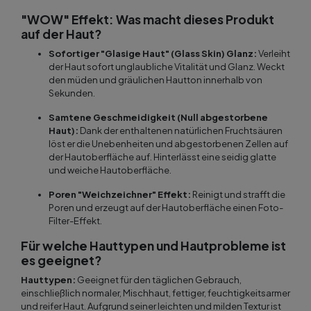
"WOW" Effekt: Was macht dieses Produkt
auf der Haut?
Sofortiger "Glasige Haut" (Glass Skin) Glanz:
Verleiht
der Haut sofort unglaubliche Vitalität und Glanz. Weckt
den müden und gräulichen Hautton innerhalb von
Sekunden.
Samtene Geschmeidigkeit (Null abgestorbene
Haut):
Dank der enthaltenen natürlichen Fruchtsäuren
löst er die Unebenheiten und abgestorbenen Zellen auf
der Hautoberfläche auf. Hinterlässt eine seidig glatte
und weiche Hautoberfläche.
Poren "Weichzeichner" Effekt:
Reinigt und strafft die
Poren und erzeugt auf der Hautoberfläche einen Foto-
Filter-Effekt.
Für welche Hauttypen und Hautprobleme ist
es geeignet?
Hauttypen:
Geeignet für den täglichen Gebrauch,
einschließlich normaler, Mischhaut, fettiger, feuchtigkeitsarmer
und reifer Haut. Aufgrund seiner leichten und milden Textur ist