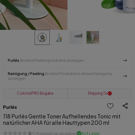
Purlés
Andere Markenprodukte anzeigen
Reinigung / Peeling
Andere Produkte in dieser Kategorie
anzeigen
ColoristPRO Eingabe
Shipping To
Purlés
118 Purlés Gentle Toner Aufhellendes Tonic mit
natürlicher AHA für alle Hauttypen 200 ml
Auf Lager
0
/0 Kommentar abgeben