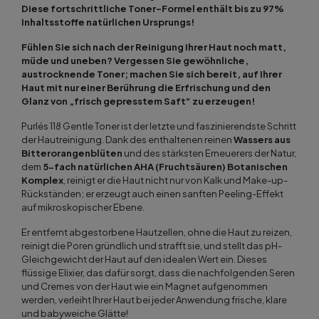
Diese fortschrittliche Toner-Formel enthält bis zu 97%
Inhaltsstoffe natürlichen Ursprungs!
Fühlen Sie sich nach der Reinigung Ihrer Haut noch matt,
müde und uneben? Vergessen Sie gewöhnliche,
austrocknende Toner; machen Sie sich bereit, auf Ihrer
Haut mit nur einer Berührung die Erfrischung und den
Glanz von „frisch gepresstem Saft“ zu erzeugen!
Purlés 118 Gentle Toner ist der letzte und faszinierendste Schritt
der Hautreinigung. Dank des enthaltenen reinen
Wassers aus
Bitterorangenblüten
und des stärksten Erneuerers der Natur,
dem
5-fach natürlichen AHA (Fruchtsäuren) Botanischen
Komplex
, reinigt er die Haut nicht nur von Kalk und Make-up-
Rückständen; er erzeugt auch einen sanften Peeling-Effekt
auf mikroskopischer Ebene.
Er entfernt abgestorbene Hautzellen, ohne die Haut zu reizen,
reinigt die Poren gründlich und strafft sie, und stellt das pH-
Gleichgewicht der Haut auf den idealen Wert ein. Dieses
flüssige Elixier, das dafür sorgt, dass die nachfolgenden Seren
und Cremes von der Haut wie ein Magnet aufgenommen
werden, verleiht Ihrer Haut bei jeder Anwendung frische, klare
und babyweiche Glätte!