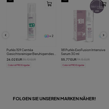
+ 2
+ 3
Purlés 159 Centéa
181 Purlés ExoFusion Intensive
Gesichtsreiniger Beruhigendes
Serum 30 ml
Gesichts- und Make-up-
26,02 EUR
55,77 EUR
35,10 EUR
79,15 EUR
Entfernungsgel 200 ml
ColoristPRO Eingabe
ColoristPRO Eingabe
FOLGEN SIE UNSEREN MARKEN NÄHER!