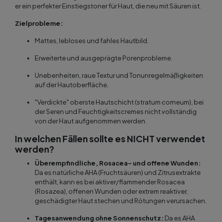
er ein perfekter Einstiegstoner für Haut, die neu mit Säuren ist.
Zielprobleme:
Mattes, lebloses und fahles Hautbild.
Erweiterte und ausgeprägte Porenprobleme.
Unebenheiten, raue Textur und Tonunregelmäßigkeiten
auf der Hautoberfläche.
"Verdickte" oberste Hautschicht (stratum corneum), bei
der Seren und Feuchtigkeitscremes nicht vollständig
von der Haut aufgenommen werden.
In welchen Fällen sollte es NICHT verwendet
werden?
Überempfindliche, Rosacea- und offene Wunden:
Da es natürliche AHA (Fruchtsäuren) und Zitrusextrakte
enthält, kann es bei aktiver/flammender Rosacea
(Rosazea), offenen Wunden oder extrem reaktiver,
geschädigter Haut stechen und Rötungen verursachen.
Tagesanwendung ohne Sonnenschutz:
Da es AHA