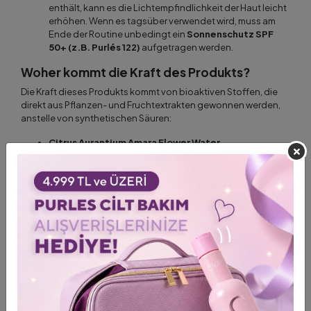
enthält, kann es die Lichtempfindlichkeit der Haut leicht
erhöhen. Wenn es tagsüber verwendet wird, muss am
Ende der Routine unbedingt ein
Sonnenschutz SPF
50+ (z.B. Purlés 122)
aufgetragen werden.
Woher kommt die Kraft des Produkts?
Die Kraft dieses Produkts kommt von bioaktiven Stoffen, die
direkt aus Pflanzen- und Fruchtextrakten gewonnen werden,
anstelle von synthetischen Säuren:
Citrus Aurantium Amara Flower Water
(Bitterorangenblüte / Neroli Wasser):
Ein
hervorragendes pflanzliches Hydrosol, das die Haut
sofort beruhigt, mikroskopische Poren strafft und der
Haut natürlichen Glanz verleiht.
Natürlicher 5-fach AHA Botanischer Komplex
(Heidelbeere, Zuckerrohr, Orange, Zitrone,
Zuckerahorn):
Vaccinium Myrtillus (Heidelbeere - Natürliche
Milchsäure):
Befeuchtet die Haut und peelt sanft.
Saccharum Officinarum (Zuckerrohr - Natürliche