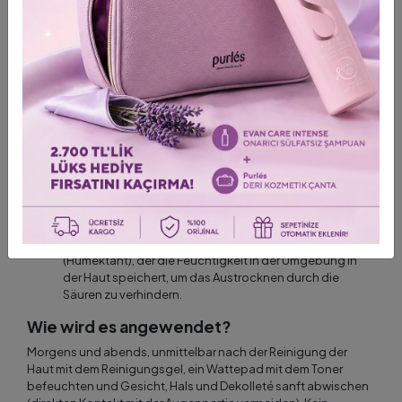
Glykolsäure):
Die kleinste Molekülsäure; dringt tief
ein, regt die Zellregeneration an und hellt Flecken
auf.
Citrus Limon & Citrus Aurantium Dulcis (Zitrone und
Orange - Natürliche Zitronensäure):
Unterstützt die
Kollagenproduktion, verleiht der Haut
unglaubliche Helligkeit und zielt auf
Tonunregelmäßigkeiten ab.
Acer Saccharum (Zuckerahorn - Natürliche
Äpfelsäure und Weinsäure):
Erhöht die Elastizität
der Haut und glättet sie.
Glycerin:
Ein starker Feuchtigkeitsspender
(Humektant), der die Feuchtigkeit in der Umgebung in
der Haut speichert, um das Austrocknen durch die
Säuren zu verhindern.
Wie wird es angewendet?
Morgens und abends, unmittelbar nach der Reinigung der
Haut mit dem Reinigungsgel, ein Wattepad mit dem Toner
befeuchten und Gesicht, Hals und Dekolleté sanft abwischen