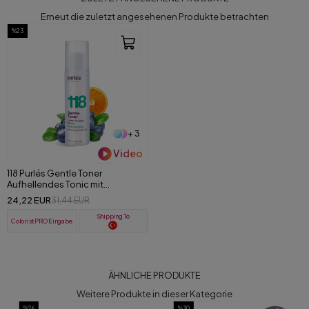
Erneut die zuletzt angesehenen Produkte betrachten
%23
+ 3
Video
118 Purlés Gentle Toner
Aufhellendes Tonic mit
natürlicher AHA für alle
24,22 EUR
31,44 EUR
Hauttypen 200 ml
Shipping To
ColoristPRO Eingabe
ÄHNLICHE PRODUKTE
Weitere Produkte in dieser Kategorie
%26
%30