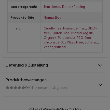
Bedarfsgerecht
Temizleme / Detox / Peeling
Produktgröße
Normal Boy
Inhalt
Cruelty free
,
Formaldehitsiz
,
GDO-
free
,
Gluten Free
,
Mineral Yağsız
,
Organik
,
Parabensiz
,
PEG-free
,
Silikonsuz
,
SLS/SLES Free
,
Sülfatsız
,
Vegan/Bitkisel
Lieferung & Zustellung
Produktbewertungen
0
/0 Kommentar abgeben
ZULETZT ANGESEHENE PRODUKTE