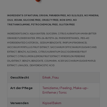
INGREDIENTS OF NATURAL ORIGIN, PARABEN FREE, NO SLS/SLES, NO MINERAL
OILS, VEGAN, SILICONE FREE, CRUELTY FREE, NON GMO, NO
TRIETHANOLAMINE, PETROCHEMICAL FREE, GLUTEN FREE
INGREDIENTS (INCI): AQUA (WATER), GLYCERIN, CITRUS AURANTIUM AMARA (BITTER
ORANGE) FLOWER WATER, PPG-26-BUTETH-26, PHENOXYETHANOL, PEG-40
HYDROGENATED CASTOR OIL, SODIUM BENZOATE, PARFUM (FRAGRANCE),
VACCINIUM MYRTILLUS FRUIT EXTRACT, SACCHARUM OFFICINARUM (SUGAR CANE)
EXTRACT, BENZYL ALCOHOL, CITRUS AURANTIUM DULCIS (ORANGE) FRUIT
EXTRACT, CITRUS LIMON (LEMON) FRUIT EXTRACT, MYROXYLON PEREIRAE
OIL/EXTRACT, BENZYL BENZOATE, COUMARIN, ACER SACCHARUM (SUGAR MAPLE)
EXTRACT, LINALOOL, DEHYDROACETIC ACID
Geschlecht
Erkek
,
Frau
Art der Pflege
Temizleme / Peeling
,
Make-up-
Entferner / Tonic
Verwenden
Kişisel Bakım