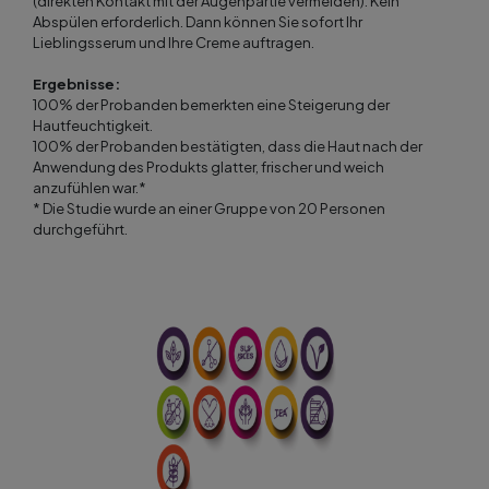
(direkten Kontakt mit der Augenpartie vermeiden). Kein
Abspülen erforderlich. Dann können Sie sofort Ihr
Lieblingsserum und Ihre Creme auftragen.
Ergebnisse:
100% der Probanden bemerkten eine Steigerung der
Hautfeuchtigkeit.
100% der Probanden bestätigten, dass die Haut nach der
Anwendung des Produkts glatter, frischer und weich
anzufühlen war.*
* Die Studie wurde an einer Gruppe von 20 Personen
durchgeführt.