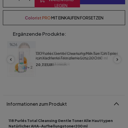
LEGEN
Colorist PRO
MIT EINKAUFEN FORSETZEN
Ergänzende Produkte:
%23
118 Purlés Gentle Toner Aufhellendes Tonic mit
natürlicher AHA für alle Hauttypen 200 ml
24,22 EUR
31,44 EUR
+ 3
Informationen zum Produkt
118 Purlés Total Cleansing Gentle Toner Alle Hauttypen
Natürlicher AHA-Aufhellungstoner
200 ml