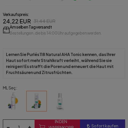
Verkaufspreis:
24,22 EUR
31,44 EUR
Am selben Tag versandt
Bestellungen, die bis 14:00 Uhr aufgegeben werden.
Lernen Sie Purlés 118 Natural AHA Tonic kennen, das Ihrer
Haut sofort mehr Strahlkraft verleiht, während Sie sie
reinigen! Es strafft die Poren und erneuert die Haut mit
Fruchtsäuren und Zitrusfrüchten.
ML Seç:
IN DEN
Sofort kaufen
WARENKORB