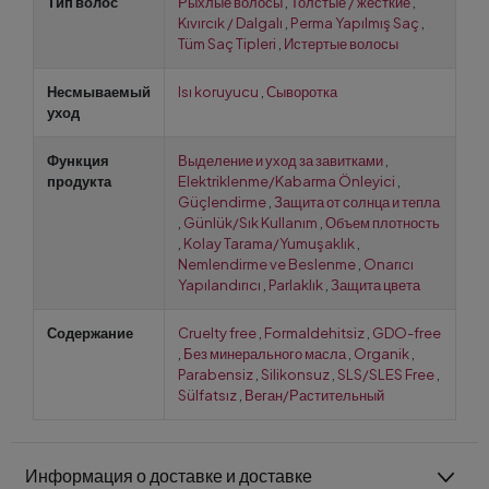
Тип волос
Рыхлые волосы
,
Толстые / жесткие
,
Kıvırcık / Dalgalı
,
Perma Yapılmış Saç
,
Tüm Saç Tipleri
,
Истертые волосы
Несмываемый
Isı koruyucu
,
Сыворотка
уход
Функция
Выделение и уход за завитками
,
продукта
Elektriklenme/Kabarma Önleyici
,
Güçlendirme
,
Защита от солнца и тепла
,
Günlük/Sık Kullanım
,
Объем плотность
,
Kolay Tarama/Yumuşaklık
,
Nemlendirme ve Beslenme
,
Onarıcı
Yapılandırıcı
,
Parlaklık
,
Защита цвета
Содержание
Cruelty free
,
Formaldehitsiz
,
GDO-free
,
Без минерального масла
,
Organik
,
Parabensiz
,
Silikonsuz
,
SLS/SLES Free
,
Sülfatsız
,
Веган/Растительный
Информация о доставке и доставке