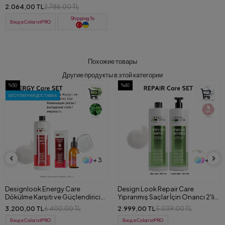
волос 150 ml
2.064,00 TL
2.786,00 TL
Shipping To
Вход в ColoristPRO
Похожие товары
Другие продукты в этой категории
%50
%40
БЕСПЛАТНАЯ ДОСТАВКА
+ 3
+ 4
Designlook Energy Care
Design Look Repair Care
Dökülme Karşıtı ve Güçlendirici
Yıpranmış Saçlar İçin Onarıcı 2'li
(Şampuan+Serum) Set
Set (Şampuan+Saç Kremi) 1000
3.200,00 TL
2.999,00 TL
6.400,00 TL
5.039,00 TL
ml
Вход в ColoristPRO
Вход в ColoristPRO