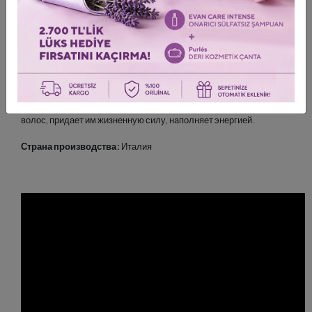
тонизирующих и расслабляющих свойств, что позволяет вернуть
волосам эластичность, придать им гладкости и управляемости.
Экстракт листьев оливы:
Благодаря высокому содержанию
витаминов и флавоноидов, обеспечивает питание и надежную
защиту от стрессов, внешних агрессивных факторов и
воздействий
свободных радикалов. Укрепляет и восстанавливает структуру
волос, придает им жизненную силу, наполняет энергией.
Страна производства:
Италия