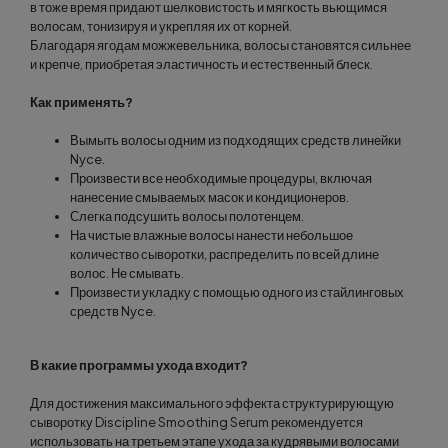
в тоже время придают шелковистость и мягкость вьющимся
волосам, тонизируя и укрепляя их от корней.
Благодаря ягодам можжевельника, волосы становятся сильнее
и крепче, приобретая эластичность и естественный блеск.
Как применять?
Вымыть волосы одним из подходящих средств линейки
Nyce.
Произвести все необходимые процедуры, включая
нанесение смываемых масок и кондиционеров.
Слегка подсушить волосы полотенцем.
На чистые влажные волосы нанести небольшое
количество сыворотки, распределить по всей длине
волос. Не смывать.
Произвести укладку с помощью одного из стайлинговых
средств Nyce.
В какие программы ухода входит?
Для достижения максимального эффекта структурирующую
сыворотку Discipline Smoothing Serum рекомендуется
использовать на третьем этапе ухода за кудрявыми волосами