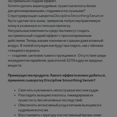
экстремально гладкий эффект.
Хотите сделать ваши кудрявые, пушистые волосы более
дисциплинированными, гладкими и послушными?
Структурирующая сыворотка Discipline Smoothing Serum от
Nyce сделает все за вас, превратив любую неуправляемую
копну в ухоженную и стильную прическу.
Натуральные компоненты средства помогут создать
экстремальный гладкий эффект с пролонгированным
действием. Теперь вашим локонам не страшен даже влажный
воздух. В любой ситуации они будут выглядеть, как с обложки
глянцевого журнала
— гладкими, шелковистыми и струящимися. Отсутствие среди
ингредиентов парабенов, красителей, EDTA и других вредных
веществ.
Преимущества продукта: Какого эффекта можно добиться,
применяя сыворотку Discipline Smoothing Serum?
Смягчить и увлажнить непослушные жесткие кудри.
Разгладить вьющиеся волосы, ликвидировав их
пушистость без негативных последствий.
Обеспечить интенсивный уход и питание вьющимся и
кудрявым волосам.
Восстановить структуру и естественный баланс кожи