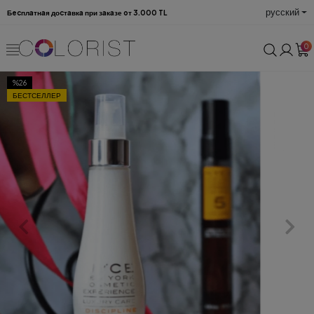
русский
Бecплaтнaя доcтaвкa при зaкaзе oт 3.000 TL
0
%26
БЕСТСЕЛЛЕР