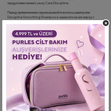
продуктами линии Luxury Care Discipline.
Перед применением серума вымойте волосы шампунем
Discipline Smoothing Shampoo и нанесите на них маску с
эффектом терапии Discipline Smoothing Therapy. Смойте
маску. Подсушите волосы полотенцем и нанесите на них
сыворотку.
Уложите волосы, используя стайлинговые средства Nyce,
подходящие вашим целям и типу волос, например, спреи
ILLUMINATING LIGHT OIL или LUXURY FINISHING HAIR SPRAY.
Что содержит?
Концентрат зеленого мандарина:
Питает волосы по всей
длине, укрепляет корни и ускоряет рост.
Экстракт ягод Мирта:
Оказывает антиоксидантное воздействие,
сохраняя текстуру и продлевая молодость волос.
Ягоды можжевельника:
Отличаются оптимальным сочетанием