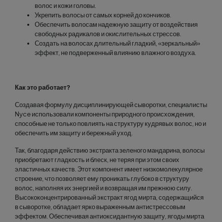
волос и кожи головы.
Укрепить волосы от самых корней до кончиков.
Обеспечить волосам надежную защиту от воздействия
свободных радикалов и окислительных стрессов.
Создать на волосах длительный гладкий, «зеркальный»
эффект, не подверженный влиянию влажного воздуха.
Как это работает?
Создавая формулу дисциплинирующей сыворотки, специалисты
Nyce использовали компоненты природного происхождения,
способные не только повлиять на структуру кудрявых волос, но и
обеспечить им защиту и бережный уход.
Так, благодаря действию экстракта зеленого мандарина, волосы
приобретают гладкость и блеск, не теряя при этом своих
эластичных качеств. Этот компонент имеет низкомолекулярное
строение, что позволяет ему проникать глубоко в структуру
волос, наполняя их энергией и возвращая им прежнюю силу.
Высококонцентрированный экстракт ягод мирта, содержащийся
в сыворотке, обладает ярко выраженным антистрессовым
эффектом. Обеспечивая антиоксидантную защиту, ягоды мирта