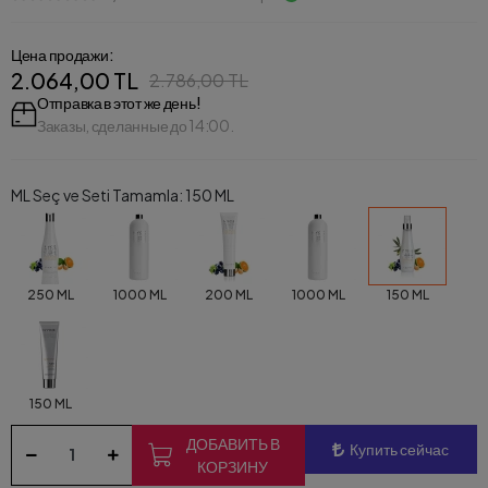
Цена продажи:
2.064,00 TL
2.786,00 TL
Отправка в этот же день!
Заказы, сделанные до 14:00.
ML Seç ve Seti Tamamla: 150 ML
250 ML
1000 ML
200 ML
1000 ML
150 ML
150 ML
ДОБАВИТЬ В
Купить сейчас
КОРЗИНУ