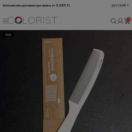
русский
Бecплaтнaя доcтaвкa при зaкaзе oт 3.000 TL
0
%26