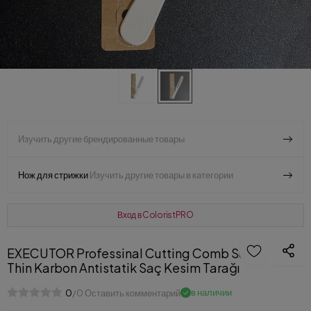
Изучить другие брендированные товары
Нож для стрижки
Изучить другие товары в категории
Вход в ColoristPRO
EXECUTOR Professinal Cutting Comb Super
Thin Karbon Antistatik Saç Kesim Tarağı
в наличии
0
/0 Оставить комментарий