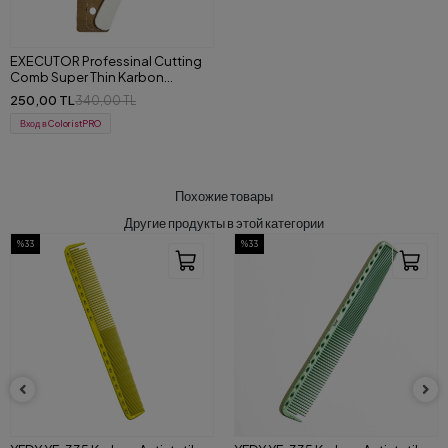
EXECUTOR Professinal Cutting
Comb Super Thin Karbon
Antistatik Saç Kesim Tarağı
250,00 TL
340,00 TL
Вход в ColoristPRO
Похожие товары
Другие продукты в этой категории
%33
%33