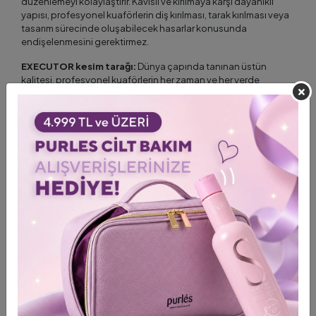
düzenlemeyi kolaylaştırır. Kavisli ve kırılmaya karşı dayanıklı
yapısı, profesyonel kuaförlerin diş kırılması, tarak kırılması veya
tasarım sürecinde oluşabilecek hasarlar konusunda
endişelenmesini gerektirmez.
EXECUTOR kesim tarağı:
Dünya çapında tanınan üstün
kalitesi, profesyonel kuaförlerin her zaman ve her yerde
güvenle kullanabilmesini garanti eder. Bu nedenle profesyonel
kesim tarağı, yaratıcı saç modelleri ve tasarım ilhamının her
aşamasında, dünya çapındaki ünlü kuaförlerin vazgeçilmez
tercihi ve bir prestij sembolü haline gelmiştir.
Made in England
Пол
Ребенок
,
Мужчина
,
Женщина
Место доставки
Turkey
Оборудование для
Kesim Tarağı
парикмахерских