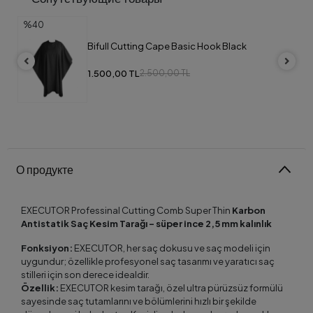
%40
%26
Bifull Cutting Cape Basic Hook Black
Framar Зажимы с прорезиненным покрытием ( 4
шт черный)
1.500,00 TL
577,00 TL
785,00 TL
2.500,00 TL
+ 3
О продукте
EXECUTOR Professinal Cutting Comb Super Thin
Karbon
Antistatik Saç Kesim Tarağı - süper ince 2,5 mm kalınlık
Fonksiyon:
EXECUTOR, her saç dokusu ve saç modeli için
uygundur; özellikle profesyonel saç tasarımı ve yaratıcı saç
stilleri için son derece idealdir.
Özellik:
EXECUTOR kesim tarağı, özel ultra pürüzsüz formülü
sayesinde saç tutamlarını ve bölümlerini hızlı bir şekilde