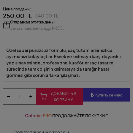
Цена продажи:
250,00 TL
340,00 TL
Отправка в этот же день!
Заказы, сделанные до 14:00.
Özel süper pürüzsüz formülü, saç tutamlarını hızlıca
ayırmanızı kolaylaştırır. Esnek ve kırılmaya karşı dayanıklı
yapısı sayesinde, profesyonel kuaförler saç tasarım
sürecinde tarak dişinin kırılması ya da tarağın hasar
görmesi gibi sorunlarla karşılaşmaz.
ДОБАВИТЬ В
Купить сейчас
КОРЗИНУ
Colorist PRO
ПРОДОЛЖАЙТЕ ПОКУПКИ С
Сопутствующие товары