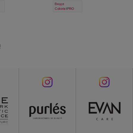
Вход в
ColoristPRO
!