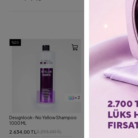
%20
+ 2
Desıgnlook- No Yellow Shampoo
1000 ML
2.634,00 TL
3.293,00 TL