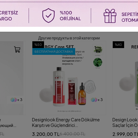
Похожие товары
Другие продукты в этой категории
%40
%50
+ 3
+ 4
e Dökülme
Design Look Repair Care Yıpranmış
Design Look 
Saçlar İçin Onarıcı 2'li Set
Saçlar İçin O
(Şampuan+Saç Kremi) 1000 ml
(Şampuan+
2.999,00 TL
2.800,00 T
 TL
5.039,00 TL