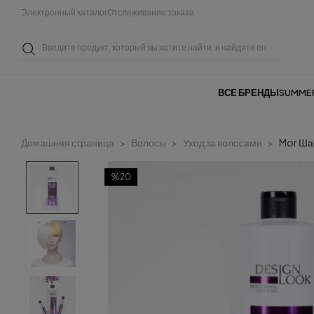
Электронный каталог
Отслеживание заказа
ВСЕ БРЕНДЫ
SUMME
Домашняя страница
Волосы
Уход за волосами
Mor Ша
%20