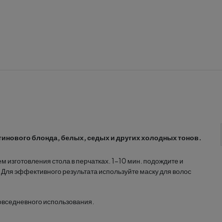
тинового блонда, белых, седых и других холодных тонов.
м изготовления стола в перчатках. 1-10 мин. подождите и
 Для эффективного результата используйте маску для волос
повседневного использования.