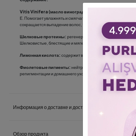
Vitis Vinifera (масло виноградных косточек):
содержит 
Е. Помогает увлажнять и смягчать волосы. Витамин Е в не
сокращается выпадение волос, так как это восстанавливает
Шелковые протеины:
регенерируют и питают поврежден
Шелковистые, блестящие и мягкие волосы.
Лимонная кислота:
содержит витамины B, C, E, PP и мик
Фиолетовые пигменты:
нейтрализует нежелательные зо
репигментации и домашнего ухода.
Информация о доставке и доставке
Обзор продукта