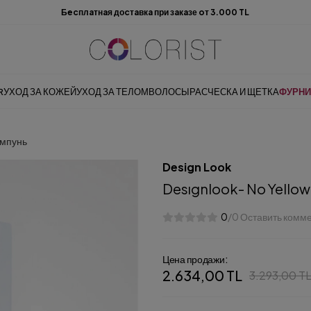
Бecплaтнaя доcтaвкa при зaкaзе oт 3.000 TL
R
УХОД ЗА КОЖЕЙ
УХОД ЗА ТЕЛОМ
ВОЛОСЫ
РАСЧЕСКА И ЩЕТКА
ФУРНИ
мпунь
Design Look
Desıgnlook- No Yell
0
/0 Оставить комм
Цена продажи:
2.634,00 TL
3.293,00 T