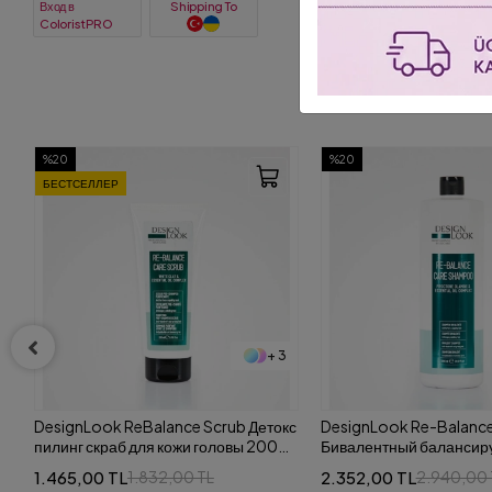
Вход в
Shipping To
ColoristPRO
%20
%50
БЕСПЛАТНАЯ ДОСТАВКА
+ 3
кс
DesignLook Re-Balance
Designlook Energy Car
Бивалентный балансирующий
Karşıtı ve Güçlendirici
шампунь против перхоти, жирности,
(Şampuan+Serum) Set
2.352,00 TL
3.200,00 TL
2.940,00 TL
6.400,00
для чувствительной кожи 1000 мл