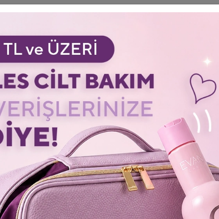
натуральные антиоксиданты, омега-6, флавоноиды и витамин
м очень эффективен для укрепления волос. Также значительно
 здоровье кожи головы.
ные волосы. Это предотвращает образование пузырей.
роэлементы. Обеспечивает баланс яркости и pH.
лотые пигменты. Идеально подходит для тонирования,