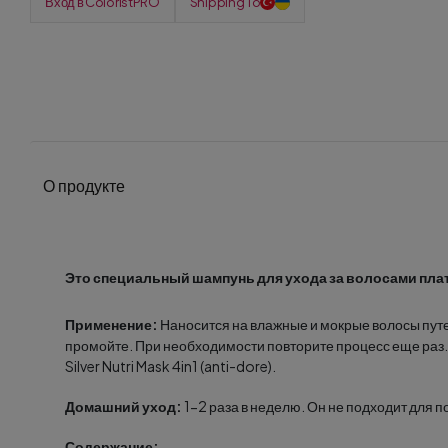
Вход в ColoristPRO
Shipping To
О продукте
Это специальный шампунь для ухода за волосами пла
Применение:
Наносится на влажные и мокрые волосы путе
промойте. При необходимости повторите процесс еще раз.
Silver Nutri Mask 4in1 (anti-dore).
Домашний уход:
1-2 раза в неделю. Он не подходит для 
Содержание: