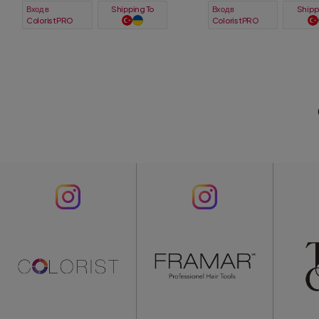
Вход в
Вход в
Shipping To
ColoristPRO
ColoristPRO