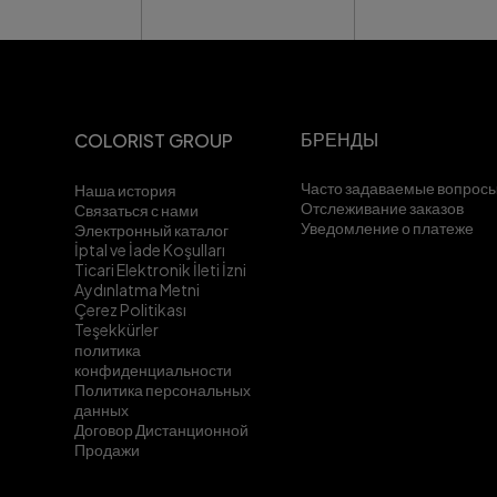
БРЕНДЫ
COLORIST GROUP
Часто задаваемые вопрос
Наша история
Отслеживание заказов
Связаться с нами
Уведомление о платеже
Электронный каталог
İptal ve İade Koşulları
Ticari Elektronik İleti İzni
Aydınlatma Metni
Çerez Politikası
Teşekkürler
политика
конфиденциальности
Политика персональных
данных
Договор Дистанционной
Продажи