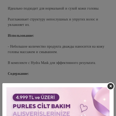
Идеально подходит для нормальной и сухой кожи головы.
Разглаживает структуру непослушных и упругих волос и
увлажняет их.
Использование:
- Небольшое количество продукта дважды наносится на кожу
головы массажем и смыванием.
В комплекте с Hydra Mask для эффективного результата.
Содержание:
Это масло, содержащее 60%
олеиновой кислоты, 19%
пальмитолеиновой кислоты, 1-3% линолевой кислоты,
омега-6, омега-3, является единственным растительным
источником особенно омега-7 кислоты. Защищает цвет волос,
увеличивает их яркость и глубину. Защищает волосы от УФ-
лучей и неблагоприятных погодных условий. При регулярном