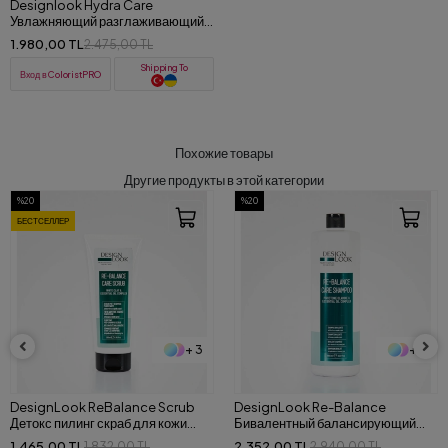
Designlook Hydra Care
Увлажняющий разглаживающий
шампунь для сухих волос 1000
1.980,00 TL
2.475,00 TL
ML
Shipping To
Вход в ColoristPRO
Похожие товары
Другие продукты в этой категории
%20
%50
БЕСПЛАТНАЯ ДОСТАВКА
+ 3
+ 3
DesignLook Re-Balance
Designlook Energy Care
Бивалентный балансирующий
Dökülme Karşıtı ve Güçlendirici
шампунь против перхоти,
(Şampuan+Serum) Set
2.352,00 TL
3.200,00 TL
2.940,00 TL
6.400,00 TL