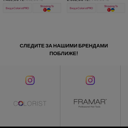
жирности, для чувствительной
кожи 1000 мл
Shipping To
Вход в ColoristPRO
Вход в ColoristPRO
СЛЕДИТЕ ЗА НАШИМИ БРЕНДАМИ
ПОБЛИЖЕ!