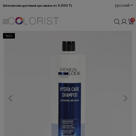
русский
Бecплaтнaя доcтaвкa при зaкaзе oт 3.000 TL
0
%20