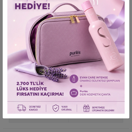
нанесении на волосы снижает скорость их высыхания на 40-
50% и предотвращает электризацию. Обеспечивает смягчение
и восстановление обработанных волос. Увлажняет и питает
чувствительную, сухую и раздраженную кожу головы.
Масло арганы:
оно содержит самые ценные витамины и
кислоты. Благодаря маслам Омега-3, 9 он питает волосы от
корней до кончиков. Придает блеск тусклым волосам, оживляет
и придает пышный вид. Восстанавливает, питает, укрепляет
волосы и предотвращает появление трещин. Проникает в поры
кожи головы. Делает волосы более эластичными. Он действует
как естественный увлажняющий крем и предотвращает
завивание волос. Так как он смягчает волосы, облегчает их
расчесывание. Он обладает антиоксидантными свойствами
благодаря содержащемуся в нем витамину Е. Он удаляет
токсины из волосяных фолликулов, изношенных солнцем и
краской, лечит кожу головы и восстанавливает пряди волос.
Использовать
Уход за собой