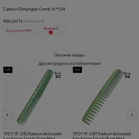
Carbon Detangler Comb. N.º014
950,00 TL
1.500,00 TL
Shipping To
Вход в ColoristPRO
Похожие товары
Другие продукты в этой категории
%33
%33
YFDY YF-335 Karbon Antistatik
YFDY YF-087 Karbon Antistatik
Saç Kesim Tarağı 21 cm Mint
Saç Kesim Tarağı 19 cm Mint