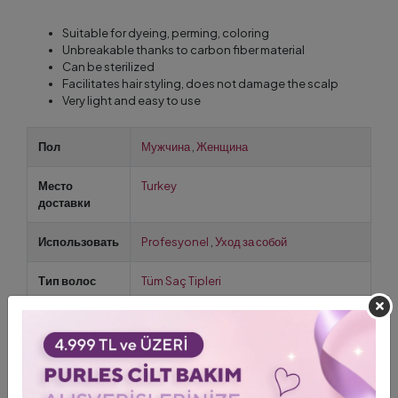
Suitable for dyeing, perming, coloring
Unbreakable thanks to carbon fiber material
Can be sterilized
Facilitates hair styling, does not damage the scalp
Very light and easy to use
Пол
Мужчина
,
Женщина
Место
Turkey
доставки
Использовать
Profesyonel
,
Уход за собой
Тип волос
Tüm Saç Tipleri
Расческа и
Гребень для стрижки
,
Расческа для
щетка
мелирования
,
Щетка для распутывания
волос
,
Причёсывающий расческой для
волос