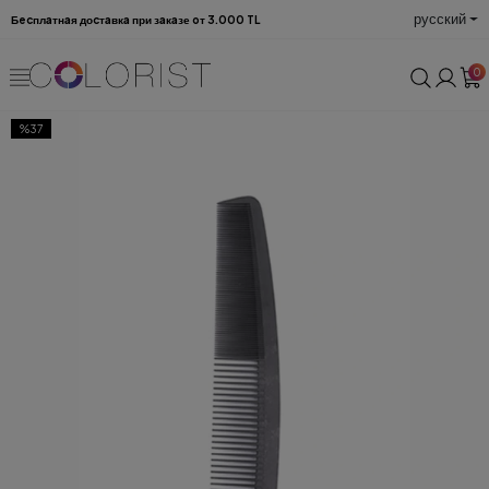
русский
Бecплaтнaя доcтaвкa при зaкaзе oт 3.000 TL
0
%37