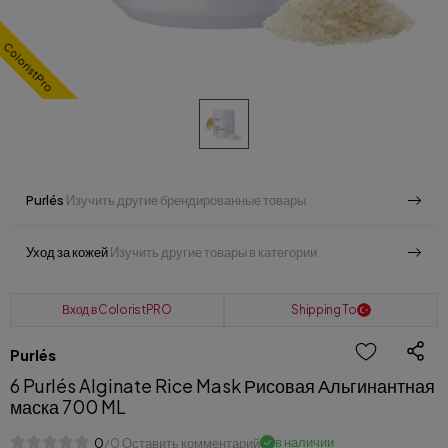
ColoristPro
Purlés
Изучить другие брендированные товары
Уход за кожей
Изучить другие товары в категории
Вход в ColoristPRO
Shipping To
Purlés
6 Purlés Alginate Rice Mask Рисовая Альгинантная
маска 700 ML
в наличии
0
/0 Оставить комментарий