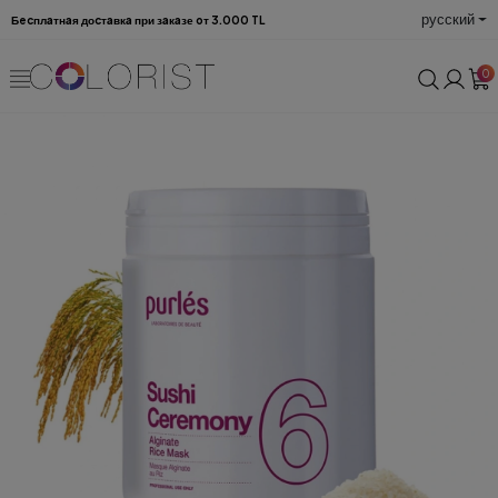
русский
Бecплaтнaя доcтaвкa при зaкaзе oт 3.000 TL
0