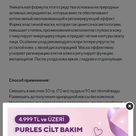
Уникальная формула этого средства основана на природных
активных ингредиентах, которые вместе обеспечивают
интенсивный омолаживающий и регенерирующий эффект.
Форма эластичной маски, которая так ценится косметологами,
повышает степень проникновения компонентов глубоко в кожу,
стимулирует микроциркуляцию и придаёт чёткие контуры овалу
лица. Особенно уход рекомендуется при потере упругости,
усталой коже, с явной дисколорацией. Маска эффективно
ускоряет регенерацию клеток кожи и регулирует функцию
меланоцитов. После ухода кожа яркая, гладкая и отдохнувшая.
Способ применения:
Смешать в мисочке 30 гр. (70 мл) пудры и 90 мл тёплой воды.
Размешать до получения однородной массы без комочков.
Нанести ровным слоем от шеи и далее вверх, исключая область
вокруг глаз и губы. Через 15 минут снять сухую маску одним
движением. Убрать остатки смоченным ватным диском.
Использовать
Profesyonel