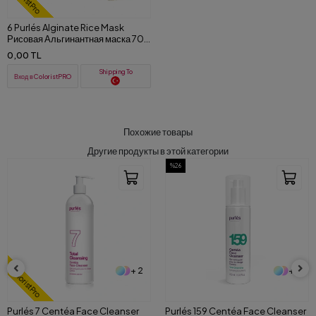
6 Purlés Alginate Rice Mask
Рисовая Альгинантная маска 700
ML
0,00 TL
Shipping To
Вход в ColoristPRO
Похожие товары
Другие продукты в этой категории
%26
+ 2
+ 2
ColoristPro
Purlés 7 Centéa Face Cleanser
Purlés 159 Centéa Face Cleanser