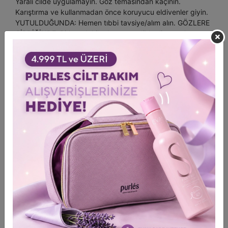
Yaralı cilde uygulamayın. Göz temasından kaçının.
Karıştırma ve kullanmadan önce koruyucu eldivenler giyin.
YUTULDUĞUNDA: Hemen tıbbi tavsiye/alım alın. GÖZLERE
GİRDİĞİNDE: Birkaç dakika boyunca dikkatlice suyla
durulayın. Varsa lensleri çıkarın ve çıkarmak kolaysa
çıkarın. Isıdan, kıvılcımlardan ve açık alevlerden uzak tutun.
Talimatlara kesinlikle uygun şekilde karıştırın. Diğer
kimyasallar, kağıt veya diğer yanıcı malzemelerle temas
etmesi durumunda yangına neden olabilir. KULLANMADAN
ÖNCE OKUYUN: Kullanmadan önce, aşağıdaki talimatlara
göre kullanımdan 48 saat önce bir duyarlılık testi yapılması
önemlidir. ÖN TEST: toz ve suyun eşit miktarda küçük
miktarlarını karıştırın. Metal eşyalar kullanmayın. Kulak
arkası veya dirsek iç kısmındaki 1 cm² cildi nazikçe (alkol
ile) temizleyin. Bir pamuklu çubuk kullanarak, açıcı
karışımının küçük bir miktarını bölgeye uygulayın ve 45
dakika bekletin. Ürünü yeniden uygulamadan önce 48 saat
bekleyin. Herhangi bir kaşıntı veya kızarıklık oluşursa, bu
ürünü uygulamayın. Bu test sadece bir önlem olup garanti
değildir; hala alerjik reaksiyon oluşabilir. Yoğun batma,
döküntü, saç derisinde yanma hissi veya nefes almada
zorluk gibi bir reaksiyon durumunda, hemen ılık suyla