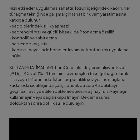
Hızlı etki eder, uygulaması rahattır. Tozun içeriğindeki kaolin, her
tür açma tekniğinde çalışma için rahat bir kıvam yaratılmasına
katkıda bulunur.
- saç diplerinde kızıllık yapmaz!
- saç rengini hızlı ve güçlü bir şekilde 9 ton açma özelliği
- kontrollü ve sabit açma
- sarı renge karşı etkili
- kaolin kil sayesinde homojen kıvamı ve konforlu bir uygulama
sağlar.
KULLANIM TALİMATLARI: TiareColor oksitleyici emülsiyon 5 vol.
(%1,5) - 40 vol. (%12) tercihinize ve seçilen tekniğe bağlı olarak
1: 1,5 veya 1: 2 oranında. İstenilen parlaklık seviyesine ulaşılana
kadar oda sıcaklığında çalışır, ancak bu süre 45 dakikayı
geçmez. Tavsiye edilen bekleme süresini aşmayın, ısı kaynağı
kullanmayın veya saçları kapatmayın. Bekleme süresi
dolduktan sonra bol ılık su ile durulayın.