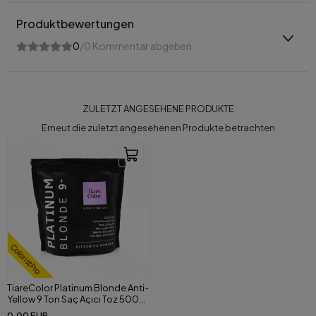
Produktbewertungen
0
/0 Kommentar abgeben
ZULETZT ANGESEHENE PRODUKTE
Erneut die zuletzt angesehenen Produkte betrachten
ColoristPro
TiareColor Platinum Blonde Anti-
Yellow 9 Ton Saç Açıcı Toz 500
GR Mavi
0,00 EUR