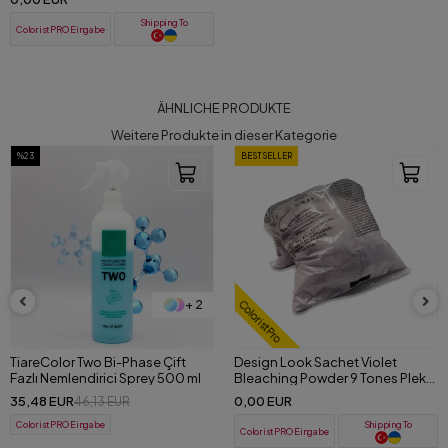
Shipping To
ColoristPRO Eingabe
ÄHNLICHE PRODUKTE
Weitere Produkte in dieser Kategorie
BESTSELLER
BESTSELLER
ColoristPro
ColoristPro
Design Look Sachet Violet
Desing Look Sachet Carbon
Bleaching Powder 9 Tones Pleks
Bleaching Powder 9 Ton Plex Saç
Saç Açıcı Toz 500 GR
Açıcı Toz Siyah 500 GR
0,00 EUR
0,00 EUR
Shipping To
Shipping To
ColoristPRO Eingabe
ColoristPRO Eingabe