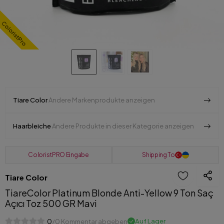
ColoristPro
Tiare Color
Andere Markenprodukte anzeigen
Haarbleiche
Andere Produkte in dieser Kategorie anzeigen
ColoristPRO Eingabe
Shipping To
Tiare Color
TiareColor Platinum Blonde Anti-Yellow 9 Ton Saç
Açıcı Toz 500 GR Mavi
Auf Lager
0
/0 Kommentar abgeben