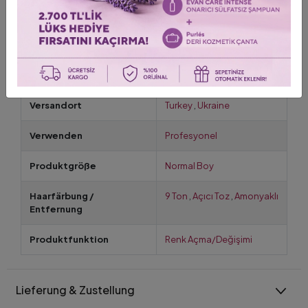
durulayın ve kullanımı durdurun. Yeni bir açıcı ürünü
uygulamadan önce bir doktora başvurun.
Geschlecht
Erkek
,
Frau
Versandort
Turkey
,
Ukraine
Verwenden
Profesyonel
Produktgröße
Normal Boy
Haarfärbung /
9 Ton
,
Açıcı Toz
,
Amonyaklı
Entfernung
Produktfunktion
Renk Açma/Değişimi
Lieferung & Zustellung