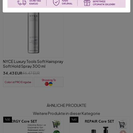
%26
NYCE Luxury Tools Soft Hairspray
Soft Hold Spray 300 ml
34,43 EUR
46,47 EUR
Shipping To
ColoristPRO Eingabe
ÄHNLICHE PRODUKTE
Weitere Produkte in dieser Kategorie
%50
%40