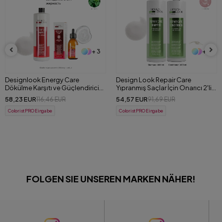
+ 3
+ 4
Designlook Energy Care
Design Look Repair Care
Dökülme Karşıtı ve Güçlendirici
Yıpranmış Saçlar İçin Onarıcı 2'li
(Şampuan+Serum) Set
Set (Şampuan+Saç Kremi) 1000
58,23 EUR
54,57 EUR
116,46 EUR
91,69 EUR
ml
ColoristPRO Eingabe
ColoristPRO Eingabe
FOLGEN SIE UNSEREN MARKEN NÄHER!