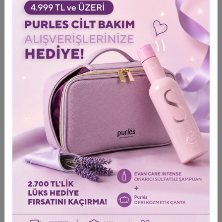
Produktfunktion
Düzleştirme/Pürüzsüzleştirme
,
Elektriklenme/Kabarma Önleyici
,
Güneş ve Isı koruma
,
Parlaklık
,
Renk
Koruma
Inhalt
Formaldehitsiz
,
Mineral Yağsız
,
Organik
,
Parabensiz
,
Silikonsuz
,
Sülfatsız
,
Vegan/Bitkisel
Lieferung & Zustellung
Produktbewertungen
0
/0 Kommentar abgeben
ZULETZT ANGESEHENE PRODUKTE
Erneut die zuletzt angesehenen Produkte betrachten