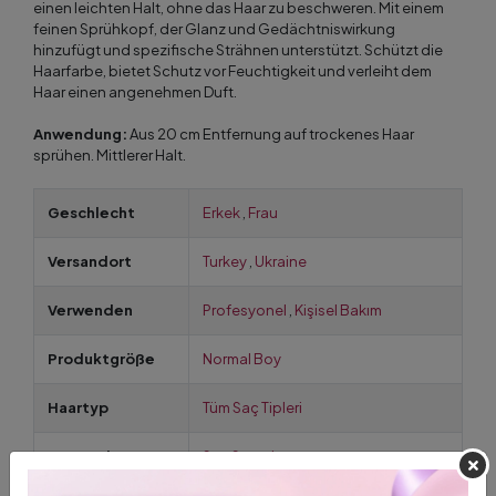
einen leichten Halt, ohne das Haar zu beschweren. Mit einem
feinen Sprühkopf, der Glanz und Gedächtniswirkung
hinzufügt und spezifische Strähnen unterstützt. Schützt die
Haarfarbe, bietet Schutz vor Feuchtigkeit und verleiht dem
Haar einen angenehmen Duft.
Anwendung:
Aus 20 cm Entfernung auf trockenes Haar
sprühen. Mittlerer Halt.
Geschlecht
Erkek
,
Frau
Versandort
Turkey
,
Ukraine
Verwenden
Profesyonel
,
Kişisel Bakım
Produktgröße
Normal Boy
Haartyp
Tüm Saç Tipleri
Haarstyling
Saç Spreyi