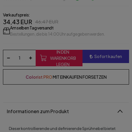
Verkaufspreis:
34,43 EUR
46,47 EUR
Am selben Tag versandt
Bestellungen, die bis 14:00 Uhr aufgegeben werden.
IN DEN
Sofort kaufen
WARENKORB
LEGEN
Colorist PRO
MIT EINKAUFEN FORSETZEN
Informationen zum Produkt
Dieser kontrollierende und definierende Sprühnebel bietet