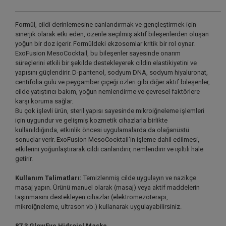
Formül, cildi derinlemesine canlandırmak ve gençleştirmek için
sinerjik olarak etki eden, özenle seçilmiş aktif bileşenlerden oluşan
yoğun bir doz içerir. Formüldeki ekzosomlar kritik bir rol oynar.
ExoFusion MesoCocktail, bu bileşenler sayesinde onarım
süreçlerini etkili bir şekilde destekleyerek cildin elastikiyetini ve
yapısını güçlendirir. D-pantenol, sodyum DNA, sodyum hiyaluronat,
centifolia gülü ve peygamber çiçeği özleri gibi diğer aktif bileşenler,
cilde yatıştırıcı bakım, yoğun nemlendirme ve çevresel faktörlere
karşı koruma sağlar.
Bu çok işlevli ürün, steril yapısı sayesinde mikroiğneleme işlemleri
için uygundur ve gelişmiş kozmetik cihazlarla birlikte
kullanıldığında, etkinlik öncesi uygulamalarda da olağanüstü
sonuçlar verir. ExoFusion MesoCocktail'in işleme dahil edilmesi,
etkilerini yoğunlaştırarak cildi canlandırır, nemlendirir ve ışıltılı hale
getirir.
Kullanım Talimatları:
Temizlenmiş cilde uygulayın ve nazikçe
masaj yapın. Ürünü manuel olarak (masaj) veya aktif maddelerin
taşınmasını destekleyen cihazlar (elektromezoterapi,
mikroiğneleme, ultrason vb.) kullanarak uygulayabilirsiniz.
87.3 GlowEye Hidrojel Maske