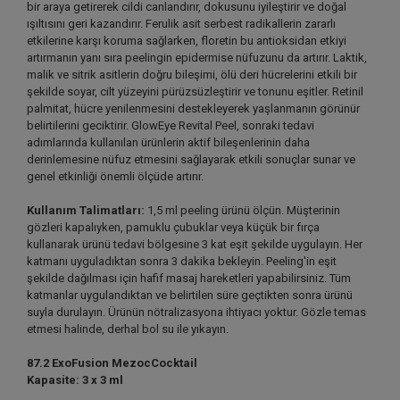
bir araya getirerek cildi canlandırır, dokusunu iyileştirir ve doğal
ışıltısını geri kazandırır. Ferulik asit serbest radikallerin zararlı
etkilerine karşı koruma sağlarken, floretin bu antioksidan etkiyi
artırmanın yanı sıra peelingin epidermise nüfuzunu da artırır. Laktik,
malik ve sitrik asitlerin doğru bileşimi, ölü deri hücrelerini etkili bir
şekilde soyar, cilt yüzeyini pürüzsüzleştirir ve tonunu eşitler. Retinil
palmitat, hücre yenilenmesini destekleyerek yaşlanmanın görünür
belirtilerini geciktirir. GlowEye Revital Peel, sonraki tedavi
adımlarında kullanılan ürünlerin aktif bileşenlerinin daha
derinlemesine nüfuz etmesini sağlayarak etkili sonuçlar sunar ve
genel etkinliği önemli ölçüde artırır.
Kullanım Talimatları:
1,5 ml peeling ürünü ölçün. Müşterinin
gözleri kapalıyken, pamuklu çubuklar veya küçük bir fırça
kullanarak ürünü tedavi bölgesine 3 kat eşit şekilde uygulayın. Her
katmanı uyguladıktan sonra 3 dakika bekleyin. Peeling'in eşit
şekilde dağılması için hafif masaj hareketleri yapabilirsiniz. Tüm
katmanlar uygulandıktan ve belirtilen süre geçtikten sonra ürünü
suyla durulayın. Ürünün nötralizasyona ihtiyacı yoktur. Gözle temas
etmesi halinde, derhal bol su ile yıkayın.
87.2 ExoFusion MezocCocktail
Kapasite: 3 x 3 ml