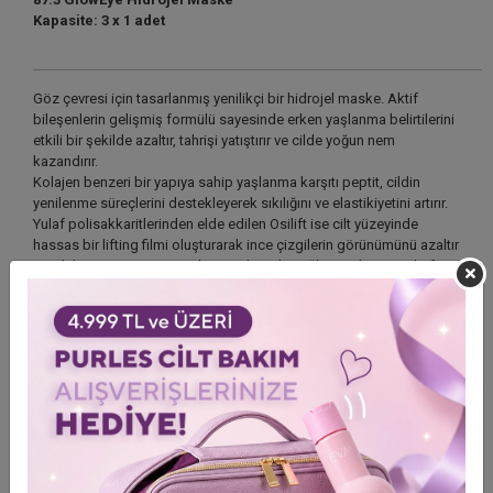
Kapasite: 3 x 1 adet
Göz çevresi için tasarlanmış yenilikçi bir hidrojel maske. Aktif
bileşenlerin gelişmiş formülü sayesinde erken yaşlanma belirtilerini
etkili bir şekilde azaltır, tahrişi yatıştırır ve cilde yoğun nem
kazandırır.
Kolajen benzeri bir yapıya sahip yaşlanma karşıtı peptit, cildin
yenilenme süreçlerini destekleyerek sıkılığını ve elastikiyetini artırır.
Yulaf polisakkaritlerinden elde edilen Osilift ise cilt yüzeyinde
hassas bir lifting filmi oluşturarak ince çizgilerin görünümünü azaltır
ve sıkılaştırıcı ve pürüzsüzleştirici bir etki sağlar. Eyeliss, üç aktif
molekülün gelişmiş bir kombinasyonudur. Bu kompleks, göz altı
bölgesindeki şişkinliği etkili bir şekilde azaltır. D-pantenol cildi
yatıştırır ve yoğun bir şekilde nemlendirir. Maskenin benzersiz şekli
göz çevresine mükemmel uyum sağlayarak, cildi canlandırmak için
sinerjik olarak etki eden aktif bileşenlerin yoğun emilimini sağlar.
Kullanım Talimatları:
Maskenin koruyucu katmanlarını çıkarın.
Pürüzsüz tarafı cilde bakacak şekilde göz çevresine uygulayın. 15
dakika bekletin.