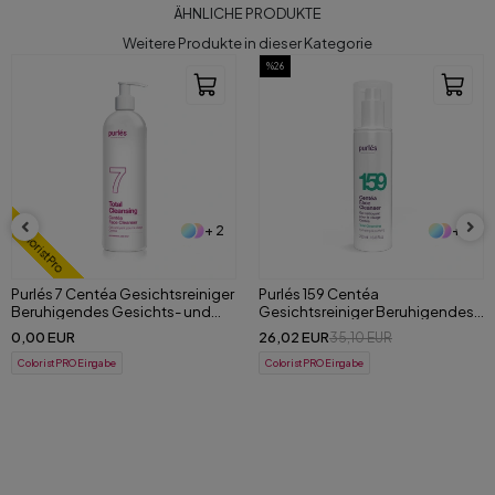
ÄHNLICHE PRODUKTE
Weitere Produkte in dieser Kategorie
%26
%30
+ 2
+ 3
Purlés 159 Centéa
181 Purlés ExoFusion Intensive
Gesichtsreiniger Beruhigendes
Serum 30 ml
Gesichts- und Make-up-
26,02 EUR
55,77 EUR
35,10 EUR
79,15 EUR
Entfernungsgel 200 ml
ColoristPRO Eingabe
ColoristPRO Eingabe