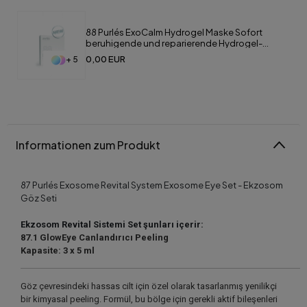
88 Purlés ExoCalm Hydrogel Maske Sofort
beruhigende und reparierende Hydrogel-
Maske
0,00 EUR
+ 5
Informationen zum Produkt
87 Purlés Exosome Revital System Exosome Eye Set - Ekzosom
Göz Seti
Ekzosom Revital Sistemi
Set şunları içerir:
87.1 GlowEye Canlandırıcı Peeling
Kapasite: 3 x 5 ml
Göz çevresindeki hassas cilt için özel olarak tasarlanmış yenilikçi
bir kimyasal peeling. Formül, bu bölge için gerekli aktif bileşenleri