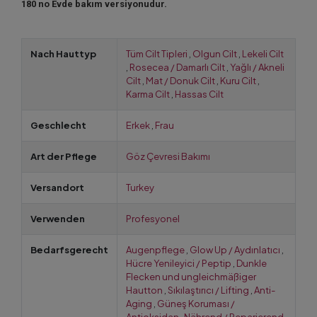
180 no Evde bakım versiyonudur.
Nach Hauttyp
Tüm Cilt Tipleri
,
Olgun Cilt
,
Lekeli Cilt
,
Rosecea / Damarlı Cilt
,
Yağlı / Akneli
Cilt
,
Mat / Donuk Cilt
,
Kuru Cilt
,
Karma Cilt
,
Hassas Cilt
Geschlecht
Erkek
,
Frau
Art der Pflege
Göz Çevresi Bakımı
Versandort
Turkey
Verwenden
Profesyonel
Bedarfsgerecht
Augenpflege
,
Glow Up / Aydınlatıcı
,
Hücre Yenileyici / Peptip
,
Dunkle
Flecken und ungleichmäßiger
Hautton
,
Sıkılaştırıcı / Lifting
,
Anti-
Aging
,
Güneş Koruması /