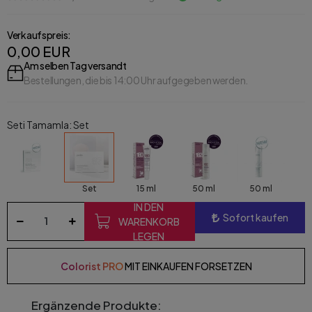
Verkaufspreis:
0,00 EUR
Am selben Tag versandt
Bestellungen, die bis 14:00 Uhr aufgegeben werden.
Seti Tamamla: Set
Set
15 ml
50 ml
50 ml
IN DEN
Sofort kaufen
WARENKORB
LEGEN
Colorist PRO
MIT EINKAUFEN FORSETZEN
Ergänzende Produkte: