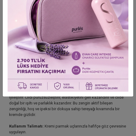
87.4 ExoFusion Göz Kremi
Kapasite: 3 x 1 ml
Gelişmiş aktif bileşenlere dayanan son derece etkili bir formül, göz
çevresindeki cildin görünümünü önemli ölçüde iyileştirir. Kremde
kullanılan ekzosomlar, fibroblast göçünü teşvik ederek ve hücre
yenilenmesini uyararak cilt yenilenme sürecini destekler. Sonuç
olarak, bu ürün daha invaziv tedavilerden (örneğin mikroiğneleme)
sonra mükemmeldir ve etkilerin daha hızlı ortaya çıkmasını
destekler. Krem çok yönlü etki sağlar. Formülde bulunan Matrixyl ve
retinyl palmitat, yüzeysel kırışıklıkların derinliğini en aza indirir.
Seramidler, hidrolipid bariyerini yeniden oluşturarak uzun süreli
rahatlık ve nemlendirme sağlar. Siyah çay fermantasyonundan elde
edilen bir ürün olan Kombuchka ise glikasyonun zararlı etkilerini
etkili bir şekilde azaltarak göz çevresindeki cildin durumunu
iyileştirir. Cildi pürüzsüzleştirir, elastikiyetini geri kazandırır ve cilde
doğal bir ışıltı ve parlaklık kazandırır. Bu zengin aktif bileşen
zenginliği, hoş ve ipeksi bir dokuya sahip tereyağı kıvamında bir
kremde gizlidir.
Kullanım Talimatı:
Kremi parmak uçlarınızla hafifçe göz çevresine
uygulayın.