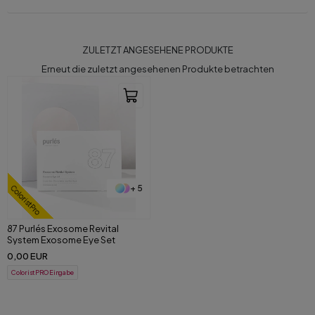
ZULETZT ANGESEHENE PRODUKTE
Erneut die zuletzt angesehenen Produkte betrachten
+ 5
ColoristPro
87 Purlés Exosome Revital
System Exosome Eye Set
0,00 EUR
ColoristPRO Eingabe