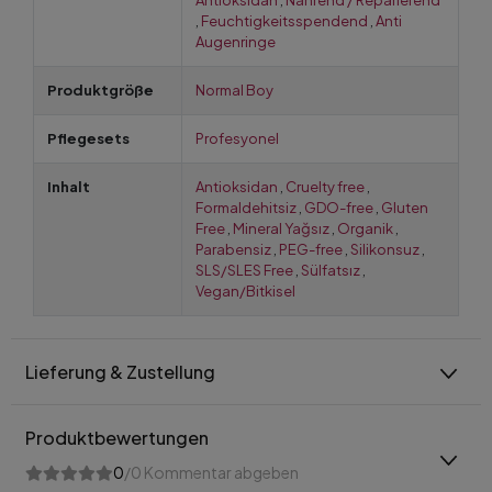
Antioksidan
,
Nährend / Reparierend
,
Feuchtigkeitsspendend
,
Anti
Augenringe
Produktgröße
Normal Boy
Pflegesets
Profesyonel
Inhalt
Antioksidan
,
Cruelty free
,
Formaldehitsiz
,
GDO-free
,
Gluten
Free
,
Mineral Yağsız
,
Organik
,
Parabensiz
,
PEG-free
,
Silikonsuz
,
SLS/SLES Free
,
Sülfatsız
,
Vegan/Bitkisel
Lieferung & Zustellung
Produktbewertungen
0
/0 Kommentar abgeben