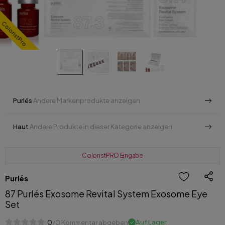
ColoristPro
Purlés
Andere Markenprodukte anzeigen
Haut
Andere Produkte in dieser Kategorie anzeigen
ColoristPRO Eingabe
Purlés
87 Purlés Exosome Revital System Exosome Eye
Set
Auf Lager
0
/0 Kommentar abgeben