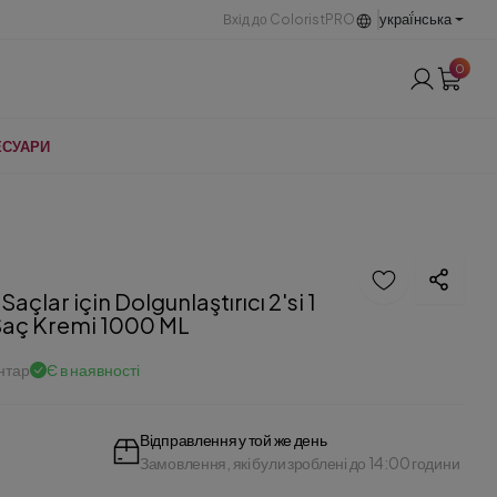
украї́нська
Вхід до ColoristPRO
0
ЕСУАРИ
çlar için Dolgunlaştırıcı 2'si 1
aç Kremi 1000 ML
нтар
Є в наявності
Відправлення у той же день
Замовлення, які були зроблені до 14:00 години