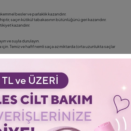
kemmel besler ve parlaklık kazandırır.
iptir, saçın kütikül tabakasının bütünlüğünü geri kazandırır.
ikiyet kazandırır.
ın ve suyla durulayın.
çin. Temiz ve hafif nemli saça az miktarda (orta uzunlukta saçlar
irilmiştir.
kler içerir.
 sonuçlar verir.
acak. Daha sağlıklı, daha parlak ve daha yumuşak saçlara sahip