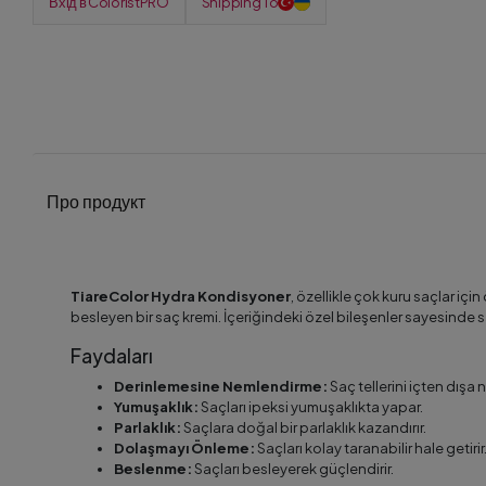
Вхід в ColoristPRO
Shipping To
Про продукт
TiareColor Hydra Kondisyoner
, özellikle çok kuru saçlar iç
besleyen bir saç kremi. İçeriğindeki özel bileşenler sayesinde s
Faydaları
Derinlemesine Nemlendirme:
Saç tellerini içten dışa 
Yumuşaklık:
Saçları ipeksi yumuşaklıkta yapar.
Parlaklık:
Saçlara doğal bir parlaklık kazandırır.
Dolaşmayı Önleme:
Saçları kolay taranabilir hale getirir
Beslenme:
Saçları besleyerek güçlendirir.