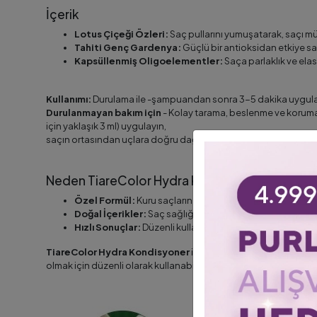
İçerik
Lotus Çiçeği Özleri:
Saç pullarını yumuşatarak, saçı mü
Tahiti Genç Gardenya:
Güçlü bir antioksidan etkiye sah
Kapsüllenmiş Oligoelementler:
Saça parlaklık ve elast
Kullanımı:
Durulama ile -şampuandan sonra 3-5 dakika uygulay
Durulanmayan bakım için
- Kolay tarama, beslenme ve koruma i
için yaklaşık 3 ml) uygulayın,
saçın ortasından uçlara doğru dağıtın ve tarayın. Durulamayın.
Neden TiareColor Hydra Kondisyoner?
Özel Formül:
Kuru saçların ihtiyaçlarına özel olarak gelişt
Doğal İçerikler:
Saç sağlığına zarar vermeyen doğal içeri
Hızlı Sonuçlar:
Düzenli kullanımda kısa sürede fark edilir
TiareColor Hydra Kondisyoner
ile saçlarınız yeniden canlan
olmak için düzenli olarak kullanabilirsiniz.