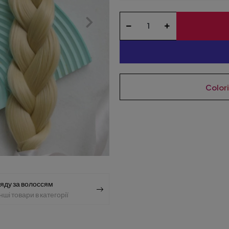
Color
ляду за волоссям
ші товари в категорії