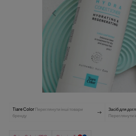
Tiare Color
Переглянути інші товари
Засіб для дог
бренду
Переглянути ін