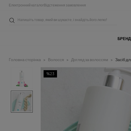
Електронний каталог
Відстеження замовлення
БРЕНД
Головна сторінка
Волосся
Догляд за волоссям
Засіб дл
%23