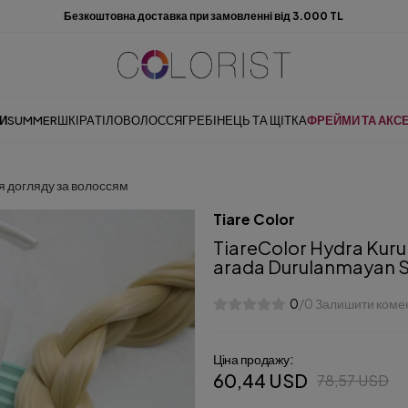
Безкоштовна доставка при замовленні від 3.000 TL
И
SUMMER
ШКІРА
ТІЛО
ВОЛОССЯ
ГРЕБІНЕЦЬ ТА ЩІТКА
ФРЕЙМИ ТА АКС
я догляду за волоссям
Tiare Color
TiareColor Hydra Kuru Sa
arada Durulanmayan S
0
/0 Залишити коме
Ціна продажу:
60,44 USD
78,57 USD