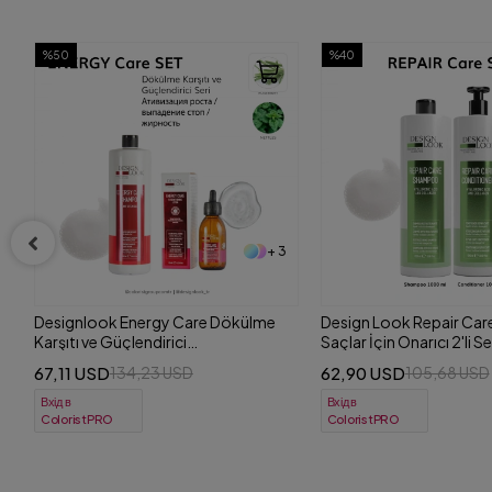
%40
%50
+ 4
Design Look Repair Care Yıpranmış
Design Look Repair Car
Saçlar İçin Onarıcı 2'li Set
Saçlar İçin Onarıcı 3'lü S
(Şampuan+Saç Kremi) 1000 ml
(Şampuan+Maske+Köp
62,90 USD
58,72 USD
105,68 USD
117,45 USD
Вхід в
Вхід в
ColoristPRO
ColoristPRO