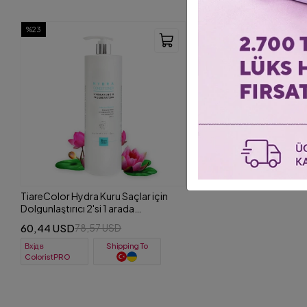
%23
TiareColor Hydra Kuru Saçlar için
Dolgunlaştırıcı 2'si 1 arada
Durulanmayan Saç Kremi 1000 ML
60,44 USD
78,57 USD
Вхід в
Shipping To
ColoristPRO