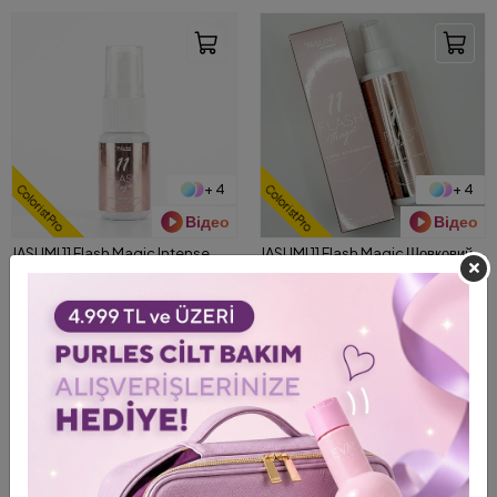
+ 4
+ 4
ColoristPro
ColoristPro
Відео
Відео
JASUMI 11 Flash Magic Intense
JASUMI 11 Flash Magic Шовковий
Hair Conditioner Tüm Saç Tipleri
кондиціонер для волосся
İçin Yoğun Bakım Spreyi 10 ml
миттєвої дії 150мл
0,00 USD
0,00 USD
Вхід в ColoristPRO
Вхід в ColoristPRO
СЛІДКУЙТЕ ЗА НАШИМИ БРЕНДАМИ