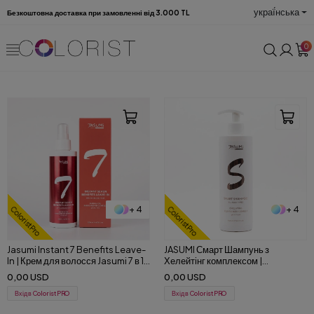
украї́нська
Безкоштовна доставка при замовленні від 3.000 TL
0
+ 4
+ 4
ColoristPro
ColoristPro
Jasumi Instant 7 Benefits Leave-
JASUMI Смарт Шампунь з
In | Крем для волосся Jasumi 7 в 1:
Хелейтінг комплексом |
Легке розчісування та блиск 200
Очищувальний та
0,00 USD
0,00 USD
ml
Відновлювальний Шампунь 500
мл
Вхід в ColoristPRO
Вхід в ColoristPRO