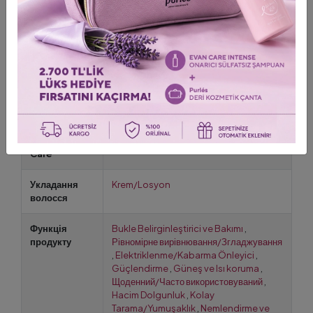
Місце
Туреччина
,
Ukraine
доставки
Використання
Особиста гігієна
Размер
Normal Boy
продукта
Leave-in
Isı koruyucu
,
Krem
Care
Укладання
Krem/Losyon
волосся
Функція
Bukle Belirginleştirici ve Bakımı
,
продукту
Рівномірне вирівнювання/Згладжування
,
Elektriklenme/Kabarma Önleyici
,
Güçlendirme
,
Güneş ve Isı koruma
,
Щоденний/Часто використовуваний
,
Hacim Dolgunluk
,
Kolay
Tarama/Yumuşaklık
,
Nemlendirme ve