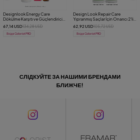
Design Look Repair Care
Design Look Repair Care
Yıpranmış Saçlar İçin Onarıcı 2'li
Yıpranmış Saçlar İçin Onarıcı 3'lü
Set (Şampuan+Saç Kremi) 1000
Set (Şampuan+Maske+Köpük)
62,92 USD
58,75 USD
105,72 USD
117,49 USD
ml
Вхід в ColoristPRO
Вхід в ColoristPRO
СЛІДКУЙТЕ ЗА НАШИМИ БРЕНДАМИ
БЛИЖЧЕ!