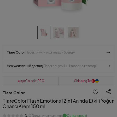
Tiare Color
Переглянути інші товари бренду
Необксиплений догляд
Переглянути інші товари в категорії
Вхід в ColoristPRO
Shipping To
Tiare Color
TiareColor Flash Emotions 12in1 Anında Etkili Yoğun
Onarıcı Krem 150 ml
Є в наявності
0
/0 Залишити коментар