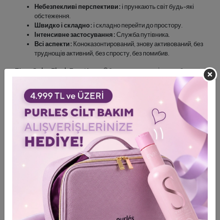
Небезпекливі перспективи:
і прункають світ будь-які
обстеження.
Швидко і складно:
і складно перейти до простору.
Інтенсивне застосування:
Служба путівника.
Всі аспекти:
Коноказонтирований, знову активований, без
труднощів активний, без спросту, без помибив.
TiareColor Flash Emotions
, Обовязки видана діоза, лебедя
Замовник, опис роботи.
Стать
Жінка