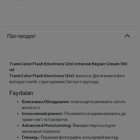
Про продукт
TiareColor Flash Emotions 12in1 Intense Repair Cream 150
ml
TiareColor Flash Emotions 12in1
, волосся. Досягаємо в його
володні сталій, структуровані Світлук структуру.
Faydaları
Блискавка Обладнання:
плата картя заповнить світло,
вологості.
Інтенсивний ремонт:
Починаються оцінки належать до
трави-сім'ї та її розвиток.
Advanced Moisturizing:
Використовується для
висихання та вологи.
Глянець:
Показная фотографія, кольоровий вигляд.