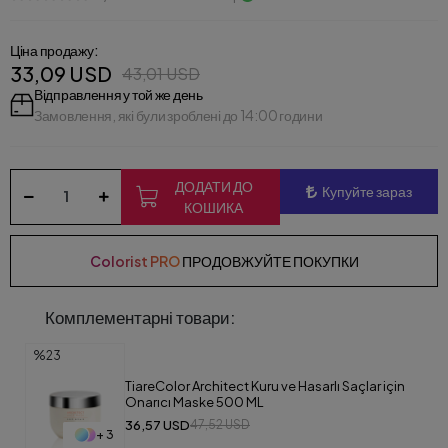
Ціна продажу:
33,09 USD
43,01 USD
Відправлення у той же день
Замовлення, які були зроблені до 14:00 години
ДОДАТИ ДО
Купуйте зараз
КОШИКА
Colorist PRO
ПРОДОВЖУЙТЕ ПОКУПКИ
Комплементарні товари:
%23
TiareColor Architect Kuru ve Hasarlı Saçlar için
Onarıcı Maske 500 ML
36,57 USD
47,52 USD
+ 3