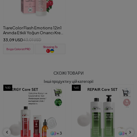
TiareColor Flash Emotions 12in1
Anında Etkili Yoğun Onarıcı Krem
150 ml
33,09 USD
43,01 USD
Shipping To
Вхід в ColoristPRO
СХОЖІ ТОВАРИ
Інші продукти у цій категорії
%40
%50
+ 4