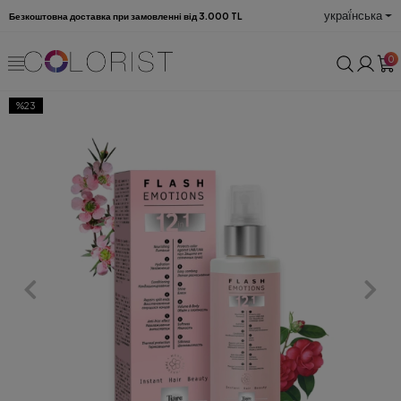
украї́нська
Безкоштовна доставка при замовленні від 3.000 TL
0
%23