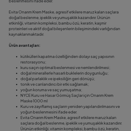
beslenmesini ifade eder.
Evita Onarım Krem Maske, agresif etkilere maruz kalan saçlara
doğal beslenme, ipeklik ve yumuşaklık kazandırır. Ürünün
etkinliği, vitamin kompleksi, bambu özü, keratin, kaşmir
proteinleri ve aktif doğal bileşenlerin bileşimindeki varlığından
kaynaklanmaktadır.
Ürün avantajları:
kütikülleri kapatma özelliğinden dolayı saç yapısının
restorasyonu;
kuru saçın optimal beslenmesi ve nemlendirilmesi;
doğal minerallerle hasarlı buklelerin doygunluğu;
doğal parlaklık ve ipeksiliğin geri dönüşü;
tonik ve canlandırıcı bir etki sağlamak;
yoğun koruma ve saç yumuşatma;
NYCE Kuru ve Hasar Görmüş Saçlar için Onarım Krem
Maske 1000 ml
Kuru ve zayıflamış saçların yeniden yapılandırılmasını ve
yoğun beslenmesini ifade eder.
Evita Onarım Krem Maske, agresif etkilere maruz kalan
saçlara doğal beslenme, ipeklik ve yumuşaklık kazandırır.
Ürünün etkinliği, vitamin kompleksi, bambu özü, keratin,