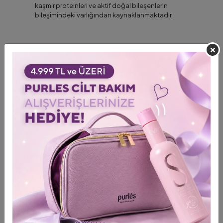
kaşmir proteinleri ve aktif doğal bileşenlerin
bileşimindeki varlığından kaynaklanmaktadır.
Nasıl işler?
…(devam ediyor)…
Стать
Жінка
Місце
Туреччина
,
Ukraine
доставки
Використання
Profesyonel
,
Особиста гігієна
Размер
Великий розмір
продукта
Тип волосся
Açma İşlem Görmüş
,
Kabaran Saç
,
Товсті волосся/жорсткі
,
Крихкі Волосся
,
Суха волосся
,
Perma Yapılmış Saç
,