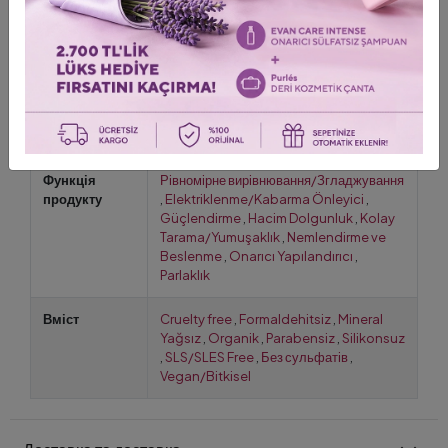
Yıpranmış Saç
Шампунь
Tuzsuz
,
Sülfatsız
,
Зволожувач
Шаблон
Lipid Maske
,
Keratin İçeren
,
Без
маски для
силікону
,
Зволожувач
волосів
Функція
Рівномірне вирівнювання/Згладжування
продукту
,
Elektriklenme/Kabarma Önleyici
,
Güçlendirme
,
Hacim Dolgunluk
,
Kolay
Tarama/Yumuşaklık
,
Nemlendirme ve
Beslenme
,
Onarıcı Yapılandırıcı
,
Parlaklık
Вміст
Cruelty free
,
Formaldehitsiz
,
Mineral
Yağsız
,
Organik
,
Parabensiz
,
Silikonsuz
,
SLS/SLES Free
,
Без сульфатів
,
Vegan/Bitkisel