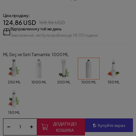
Ціна продажу:
124,86 USD
168,56 USD
Відправлення у той же день
Замовлення, які були зроблені до 14:00 години
ML Seç ve Seti Tamamla: 1000 ML
250 ML
1000 ML
200 ML
1000 ML
150 ML
150 ML
ДОДАТИ ДО
Купуйте зараз
КОШИКА