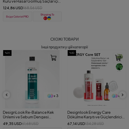
Kuru ve Hasar Görmüş Saçlar için
Onarıcı Maske 1000 ML
124,86 USD
168,56 USD
Shipping To
Вхід в ColoristPRO
СХОЖІ ТОВАРИ
Інші продукти у цій категорії
%50
%40
+ 3
+ 4
Designlook Energy Care
Design Look Repair Care
Dökülme Karşıtı ve Güçlendirici
Yıpranmış Saçlar İçin Onarıcı 2'li
(Şampuan+Serum) Set
Set (Şampuan+Saç Kremi) 1000
67,14 USD
62,92 USD
134,28 USD
105,72 USD
ml