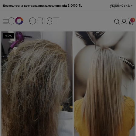
украї́нська
Безкоштовна доставка при замовленні від 3.000 TL
0
%26