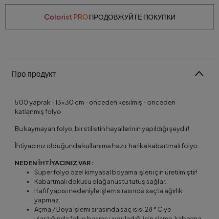
Colorist PRO
ПРОДОВЖУЙТЕ ПОКУПКИ
Про продукт
500 yaprak - 13x30 cm - önceden kesilmiş - önceden
katlanmış folyo
Bu kaymayan folyo, bir stilistin hayallerinin yapıldığı şeydir!
İhtiyacınız olduğunda kullanıma hazır, harika kabartmalı folyo.
NEDEN İHTİYACINIZ VAR:
Süper folyo özel kimyasal boyama işleri için üretilmiştir!
Kabartmalı dokusu olağanüstü tutuş sağlar.
Hafif yapısı nedeniyle işlem sırasında saçta ağırlık
yapmaz.
Açma / Boya işlemi sırasında saç ısısı 28 ° C'ye
ulaştığında folyo basınç uyguladığı için şişme, kabarma