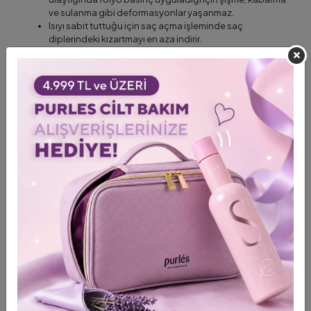
ve sulanma gibi deformasyonlar yaşanmaz.
Isıyı sabit tuttuğu için saç açma işleminde saç
diplerindeki kızartmayı en aza indirir.
Renk ve geçiş farkı yaşatmaz, en büyük özelliği ise;
Isıyı sabitlemesinden dolayı saçı eşit ve dengeli olarak
açar.
Siz hazır olduğunuzda hazır olan önceden kesilmiş ve
katlanmış folyolar. Hazırlık gerekmez!
Стать
Чоловік
,
Жінка
Місце доставки
Туреччина
Використання
Profesyonel
Приладдя для перукарів
Framar Folyo
Доставка та доставка