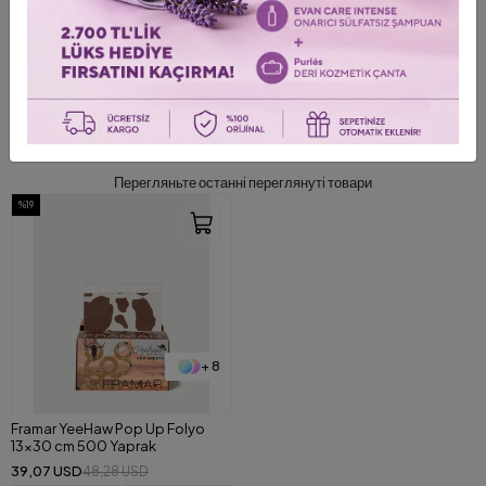
Відгуки про товари
0
/0 Залишити коментар
ОСТАННІ ПЕРЕГЛЯНУТІ ТОВАРИ
Перегляньте останні переглянуті товари
%19
+ 8
Framar YeeHaw Pop Up Folyo
13x30 cm 500 Yaprak
39,07 USD
48,28 USD