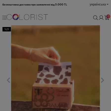
украї́нська
Безкоштовна доставка при замовленні від 3.000 TL
0
%19