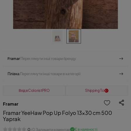
Framar
Переглянути інші товари бренду
Плівка
Переглянути інші товари в категорії
Вхід в ColoristPRO
Shipping To
Framar
Framar YeeHaw Pop Up Folyo 13x30 cm 500
Yaprak
Є в наявності
0
/0 Залишити коментар