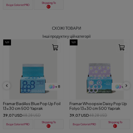
Shipping To
Вхід в ColoristPRO
СХОЖІ ТОВАРИ
Інші продукти у цій категорії
%19
%19
+ 8
+ 8
 Up Foil
Framar Whoopsie Daisy Pop Up
Framar Party Animal Pop
Folyo 13x30 cm 500 Yaprak
13x30 cm 500 Yaprak
39,07 USD
39,07 USD
48,28 USD
48,28 USD
pping To
Shipping To
Shi
Вхід в ColoristPRO
Вхід в ColoristPRO