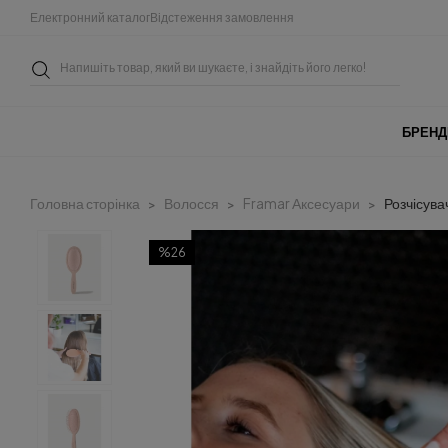
Електронний каталог
Відстеження замовлення
БРЕНД
Головна сторінка
Волосся
Framar Аксесуари
Розчісува
%26