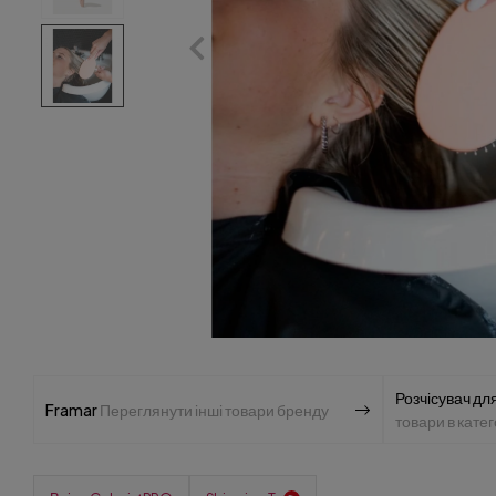
Розчісувач дл
Framar
Переглянути інші товари бренду
товари в катег