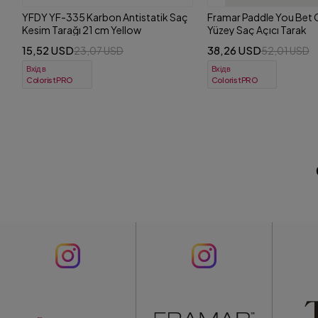
ç
Framar Paddle You Bet Giraffe Geniş
Framar Paddle Yeehaw 
Yüzey Saç Açıcı Tarak
Saç Açıcı Tarak
38,26 USD
38,26 USD
52,01 USD
52,01 USD
Вхід в
Вхід в
ColoristPRO
ColoristPRO