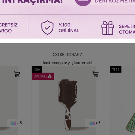
СХОЖІ ТОВАРИ
Інші продукти у цій категорії
%33
%33
+ 5