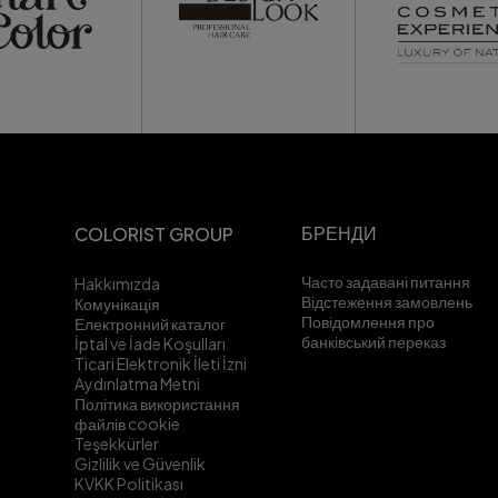
БРЕНДИ
COLORIST GROUP
Часто задавані питання
Hakkımızda
Відстеження замовлень
Комунікація
Повідомлення про
Електронний каталог
банківський переказ
İptal ve İade Koşulları
Ticari Elektronik İleti İzni
Aydınlatma Metni
Політика використання
файлів cookie
Teşekkürler
Gizlilik ve Güvenlik
KVKK Politikası