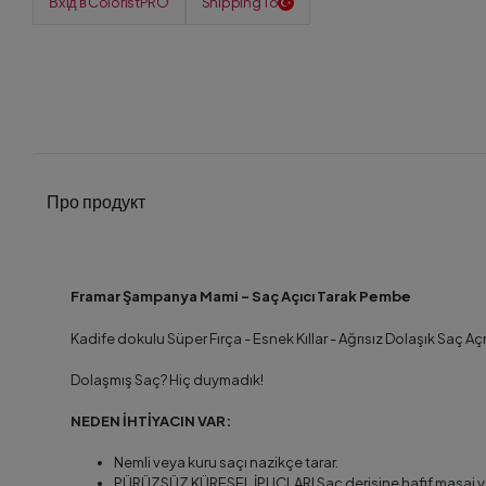
Вхід в ColoristPRO
Shipping To
Про продукт
Framar Şampanya Mami - Saç Açıcı Tarak Pembe
Kadife dokulu Süper Fırça - Esnek Kıllar - Ağrısız Dolaşık Saç A
Dolaşmış Saç? Hiç duymadık!
NEDEN İHTİYACIN VAR:
Nemli veya kuru saçı nazikçe tarar.
PÜRÜZSÜZ KÜRESEL İPUÇLARI Saç derisine hafif masaj yap