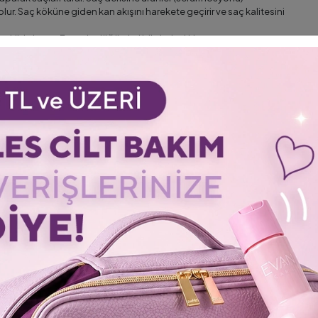
r. Saç köküne giden kan akışını harekete geçirir ve saç kalitesini
şekilde kayar. En zorlu düğümleri bile kolaylıkla açar.
 makyaj masanızda harika görünür.
çin tutması kolay