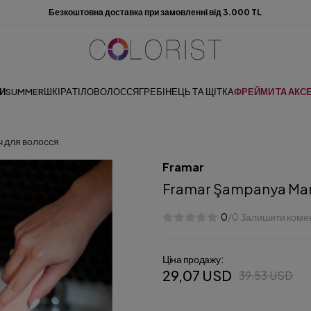
Безкоштовна доставка при замовленні від 3.000 TL
И
SUMMER
ШКІРА
ТІЛО
ВОЛОССЯ
ГРЕБІНЕЦЬ ТА ЩІТКА
ФРЕЙМИ ТА АКС
ч для волосся
Framar
Framar Şampanya Mami
0
/0 Залишити коме
Ціна продажу:
29,07 USD
39,53 USD