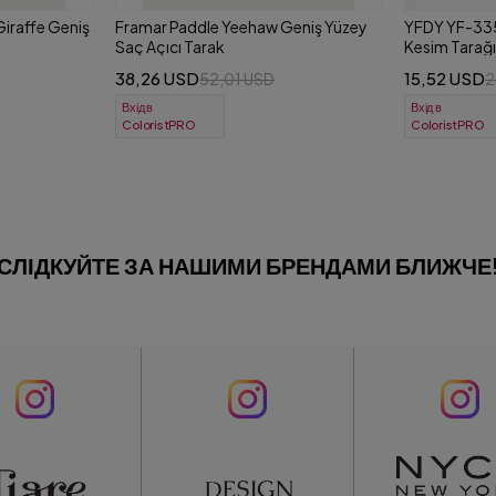
Geniş Yüzey
YFDY YF-335 Karbon Antistatik Saç
YFDY YF-087
Kesim Tarağı 21 cm Mint
Kesim Tarağı
15,52 USD
15,52 USD
23,07 USD
2
Вхід в
Вхід в
ColoristPRO
ColoristPRO
СЛІДКУЙТЕ ЗА НАШИМИ БРЕНДАМИ БЛИЖЧЕ