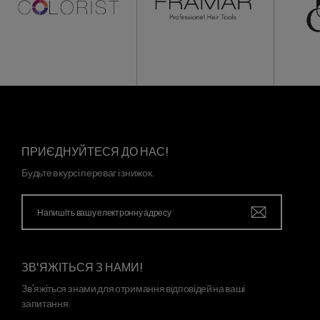
ПРИЄДНУЙТЕСЯ ДО НАС!
Будьте в курсі переваг і знижок.
ЗВ'ЯЖІТЬСЯ З НАМИ!
Зв'яжіться з нами для отримання відповідей на ваші
запитання.