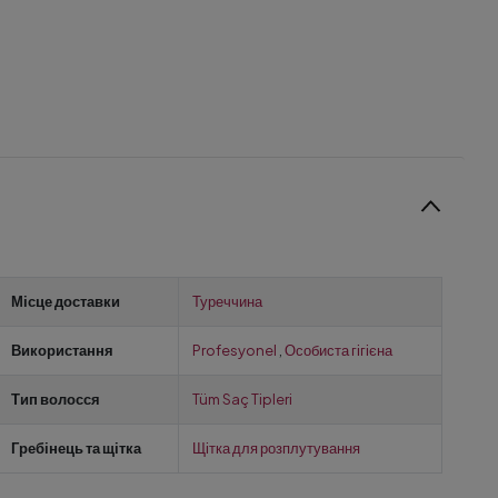
Місце доставки
Туреччина
Використання
Profesyonel
,
Особиста гігієна
Тип волосся
Tüm Saç Tipleri
Гребінець та щітка
Щітка для розплутування