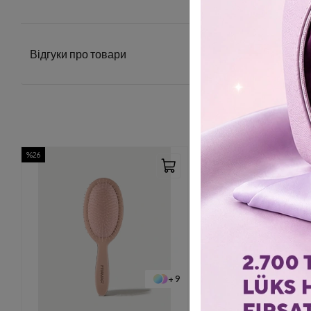
Відгуки про товари
%26
+ 9