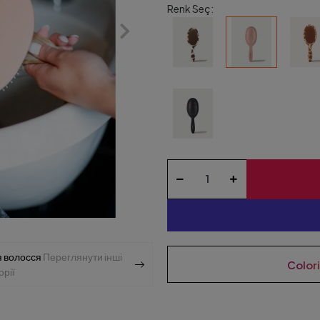
Renk Seç:
я волосся
Переглянути інші
Color
орії