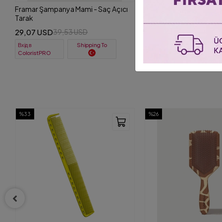
Framar Şampanya Mami - Saç Açıcı
Tarak
29,07 USD
39,53 USD
Вхід в
Shipping To
ColoristPRO
%26
%26
BIG SALE
+ 5