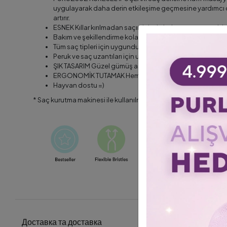
uygulayarak daha derin etkileşime geçmesine yardımcı olu
artırır.
ESNEK Kıllar kırılmadan saçın içinde kolayca ve acısız bir 
Bakım ve şekillendirme kolaylığı
Tüm saç tipleri için uygundur.
Peruk ve saç uzantıları için uygun
ŞIK TASARIM Güzel gümüş astar ve modern mat kaplama,
ERGONOMİK TUTAMAK Hem çocuklar hem de yetişkinler i
Hayvan dostu =)
* Saç kurutma makinesi ile kullanılmaz.
Доставка та доставка