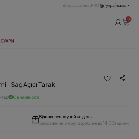
украї́нська
Вхід до ColoristPRO
0
ЕСУАРИ
 - Saç Açıcı Tarak
нтар
Є в наявності
Відправлення у той же день
Замовлення, які були зроблені до 14:00 години