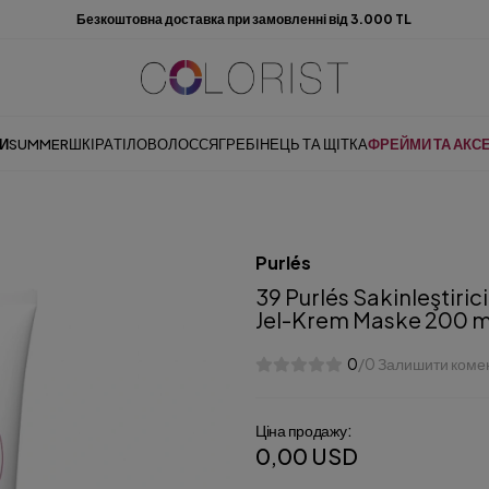
Безкоштовна доставка при замовленні від 3.000 TL
И
SUMMER
ШКІРА
ТІЛО
ВОЛОССЯ
ГРЕБІНЕЦЬ ТА ЩІТКА
ФРЕЙМИ ТА АКС
Purlés
39 Purlés Sakinleştirici
Jel-Krem Maske 200 m
0
/0 Залишити коме
Ціна продажу:
0,00 USD