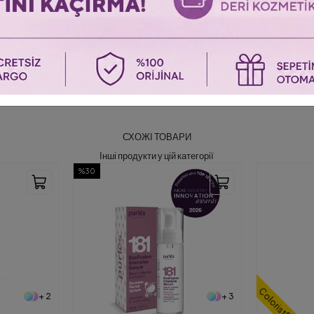
СХОЖІ ТОВАРИ
Інші продукти у цій категорії
%26
ColoristPro
+ 3
+ 5