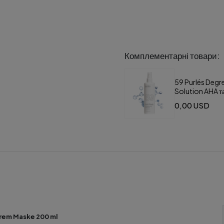
Комплементарні товари:
59 Purlés Degr
Solution AHA т
віджираючий р
0,00 USD
-Krem Maske 200 ml