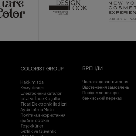
БРЕНДИ
COLORIST GROUP
Часто задавані питання
Hakkımızda
Відстеження замовлень
Комунікація
Повідомлення про
Електронний каталог
банківський переказ
İptal ve İade Koşulları
Ticari Elektronik İleti İzni
Aydınlatma Metni
Політика використання
файлів cookie
Teşekkürler
Gizlilik ve Güvenlik