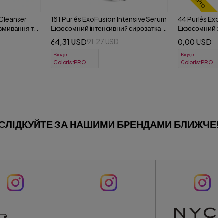
tensive Serum
44 Purlés ExoFusion Face Cream
114 Purlés P
сироватка зі
Екзосомний зволожувальний
Зволожуючий
нням 30 мл
антивіковий крем для обличчя 50 мл
150 ml
0,00 USD
39,76 USD
5
Вхід в
Вхід в
ColoristPRO
ColoristPRO
СЛІДКУЙТЕ ЗА НАШИМИ БРЕНДАМИ БЛИЖЧЕ