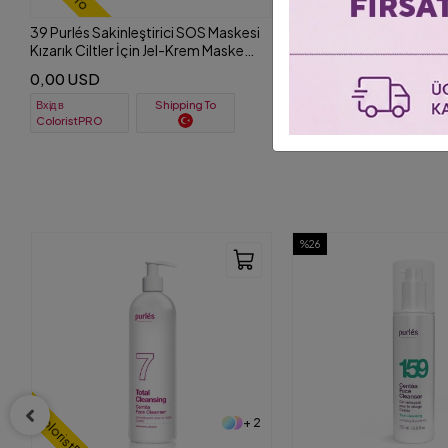
39 Purlés Sakinleştirici SOS Maskesi
Kızarık Ciltler İçin Jel-Krem Maske
200 ml
0,00 USD
Вхід в
Shipping To
ColoristPRO
%26
%30
+ 2