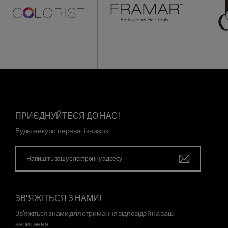
ПРИЄДНУЙТЕСЯ ДО НАС!
Будьте в курсі переваг і знижок.
ЗВ'ЯЖІТЬСЯ З НАМИ!
Зв'яжіться з нами для отримання відповідей на ваші
запитання.