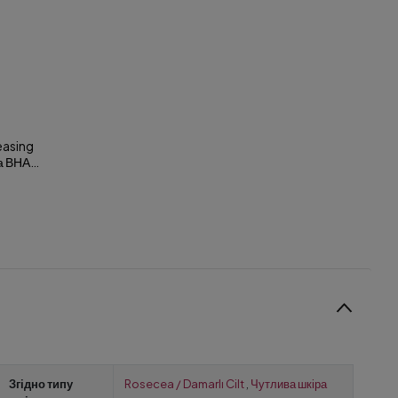
easing
а ВНА
озчин 200 мл
Згідно типу
Rosecea / Damarlı Cilt
,
Чутлива шкіра