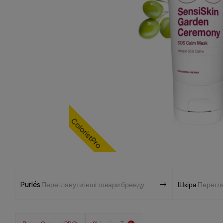
ColoristPro
Purlés
Переглянути інші товари бренду
Шкіра
Перегля