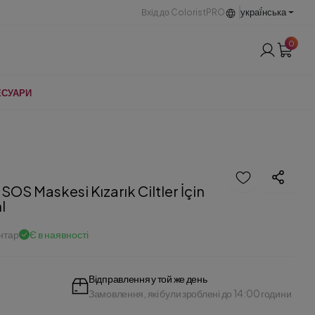
украї́нська
Вхід до ColoristPRO
0
ЕСУАРИ
 SOS Maskesi Kızarık Ciltler İçin
l
нтар
Є в наявності
Відправлення у той же день
Замовлення, які були зроблені до 14:00 години