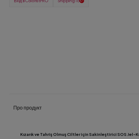
Вхід в ColoristPRO
Shipping To
Про продукт
Kızarık ve Tahriş Olmuş Ciltler için Sakinleştirici SOS Jel