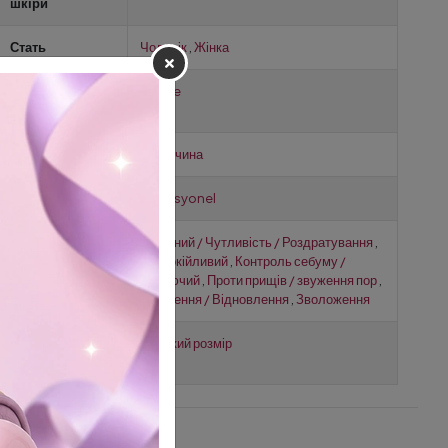
шкіри
Стать
Чоловік
,
Жінка
Тип
Maske
обслуговування
Місце доставки
Туреччина
Використання
Profesyonel
За потребою
Помітний / Чутливість / Роздратування
,
Заспокійливий
,
Контроль себуму /
матуючий
,
Проти прищів / звуження пор
,
Живлення / Відновлення
,
Зволоження
Размер
Великий розмір
продукта