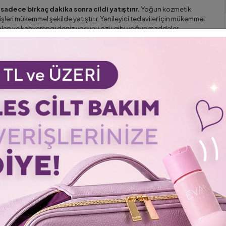
sadece birkaç dakika sonra cildi yatıştırır.
Yoğun kozmetik
şleri mükemmel şekilde yatıştırır. Yenileyici tedaviler için mükemmel
ualen ve kahverengi deniz yosunu özü gibi yoğun maddeler
hale gelir. Ocaline - aktif bir histamin inhibitörü, cildin
 ile tahrişi azaltacaktır. Niasinamid ayrıca cildin koruyucu tabakasını
ir ışıltı kazanır.
ürün. 10-15 dakika bekletin. Kalan maskenin kuru veya hafif
mayın.