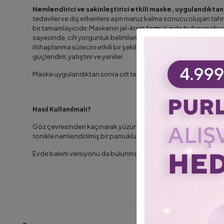
Nemlendirici ve sakinleştirici etkili maske, uygulandıktan 
tedaviler ve dış etkenlere aşırı maruz kalma sonucu oluşan tahri
bir tamamlayıcıdır. Maskenin jel-krem formülünde bulunan sk
sayesinde, cilt yorgunluk belirtileri olmadan daha esnek ve nemli 
iltihaplanma sürecini etkili bir şekilde durduracak ve kızarıklığı
güçlendirir, yatıştırır ve yeniler.
Maske uygulandıktan sonra cilt tekrar rahatlık hisseder ve doğal b
Nasıl Kullanılmalı?
Göz çevresinden kaçınarak yüzünüze kalın bir maske tabakası s
tonikle nemlendirilmiş bir pamuklu ped ile çıkarın. Su ile durula
Evde bakım versiyonu da bulunmaktadır.