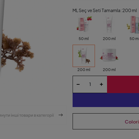
ML Seç ve Seti Tamamla: 200 ml
50 ml
200 ml
50 m
200 ml
200 ml
нути інші товари в категорії
Color