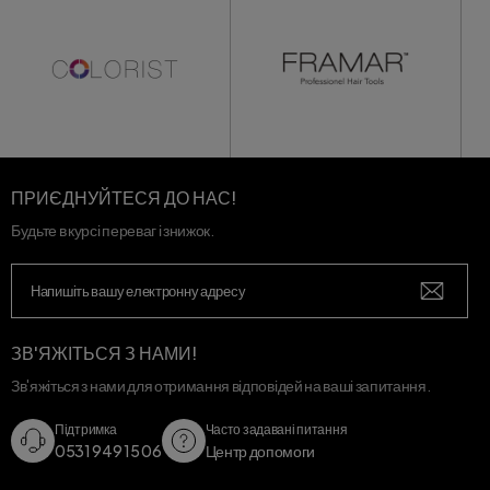
ПРИЄДНУЙТЕСЯ ДО НАС!
Будьте в курсі переваг і знижок.
ЗВ'ЯЖІТЬСЯ З НАМИ!
Зв'яжіться з нами для отримання відповідей на ваші запитання.
Підтримка
Часто задавані питання
0531 949 15 06
Центр допомоги