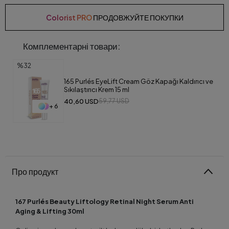
Colorist PRO
ПРОДОВЖУЙТЕ ПОКУПКИ
Комплементарні товари:
%32
165 Purlés EyeLift Cream Göz Kapağı Kaldırıcı ve
Sıkılaştırıcı Krem 15 ml
40,60 USD
59,77 USD
+ 6
Про продукт
167 Purlés Beauty Liftology Retinal Night Serum Anti
Aging & Lifting 30ml