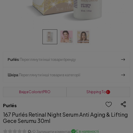
Purlés
Переглянути інші товари бренду
Шкіра
Переглянути інші товари в категорії
Вхід в ColoristPRO
Shipping To
Purlés
167 Purlés Retinal Night Serum Anti Aging & Lifting
Gece Serumu 30ml
Є в наявності
0
/0 Залишити коментар