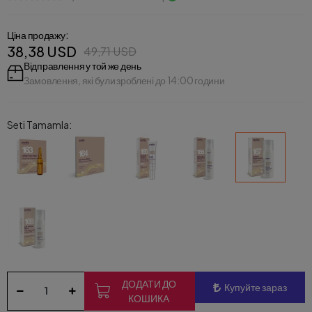
Ціна продажу:
38,38 USD
49,71 USD
Відправлення у той же день
Замовлення, які були зроблені до 14:00 години
Seti Tamamla:
ДОДАТИ ДО
Купуйте зараз
КОШИКА