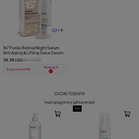
+ 6
167 Purlés Retinal Night Serum
Anti Aging & Lifting Gece Serumu
30ml
38,38 USD
49,71 USD
Shipping To
Вхід в ColoristPRO
СХОЖІ ТОВАРИ
Інші продукти у цій категорії
%26
%30