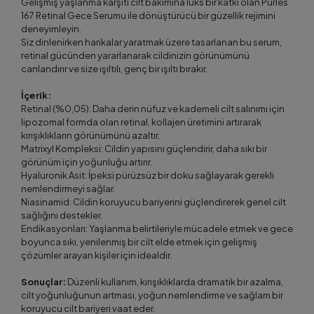
Gelişmiş yaşlanma karşıtı cilt bakımına lüks bir katkı olan Purles
167 Retinal Gece Serumu ile dönüştürücü bir güzellik rejimini
deneyimleyin.
Siz dinlenirken harikalar yaratmak üzere tasarlanan bu serum,
retinal gücünden yararlanarak cildinizin görünümünü
canlandırır ve size ışıltılı, genç bir ışıltı bırakır.
İçerik:
Retinal (%0,05): Daha derin nüfuz ve kademeli cilt salınımı için
lipozomal formda olan retinal, kollajen üretimini artırarak
kırışıklıkların görünümünü azaltır.
Matrixyl Kompleksi: Cildin yapısını güçlendirir, daha sıkı bir
görünüm için yoğunluğu artırır.
Hyaluronik Asit: İpeksi pürüzsüz bir doku sağlayarak gerekli
nemlendirmeyi sağlar.
Niasinamid: Cildin koruyucu bariyerini güçlendirerek genel cilt
sağlığını destekler.
Endikasyonları: Yaşlanma belirtileriyle mücadele etmek ve gece
boyunca sıkı, yenilenmiş bir cilt elde etmek için gelişmiş
çözümler arayan kişiler için idealdir.
Sonuçlar:
Düzenli kullanım, kırışıklıklarda dramatik bir azalma,
cilt yoğunluğunun artması, yoğun nemlendirme ve sağlam bir
koruyucu cilt bariyeri vaat eder.