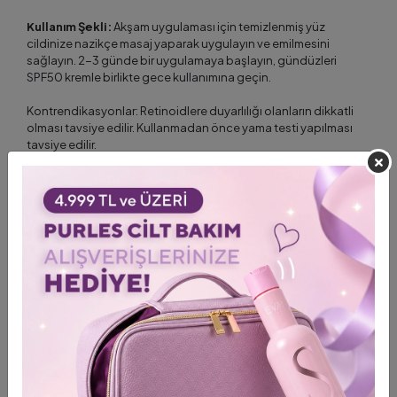
Kullanım Şekli:
Akşam uygulaması için temizlenmiş yüz
cildinize nazikçe masaj yaparak uygulayın ve emilmesini
sağlayın. 2-3 günde bir uygulamaya başlayın, gündüzleri
SPF50 kremle birlikte gece kullanımına geçin.
Kontrendikasyonlar: Retinoidlere duyarlılığı olanların dikkatli
olması tavsiye edilir. Kullanmadan önce yama testi yapılması
tavsiye edilir.