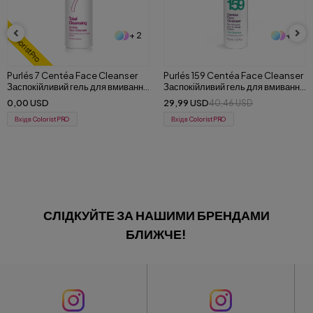
+ 2
+ 3
Purlés 159 Centéa Face Cleanser
181 Purlés ExoFusion Intensive
Заспокійливий гель для вмивання
Serum Екзосомний інтенсивний
та зняття макіяжу для чутливої
сироватка зі зміцненням та
29,99 USD
64,28 USD
40,46 USD
91,23 USD
шкіри 200 ml
відновленням 30 мл
Вхід в ColoristPRO
Вхід в ColoristPRO
СЛІДКУЙТЕ ЗА НАШИМИ БРЕНДАМИ
БЛИЖЧЕ!