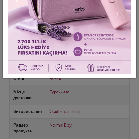
Not: Cildi tahriş etmeden en iyi sonuçları elde etmek için verilen
kullanım talimatlarına uyun. Hayvanlar üzerinde deney
yapılmamıştır ve parabenler, SLS/SLES, mineral yağlar, silikonlar,
PEG'ler, GDO'lar, trietanolamin ve glüten hariç doğal
bileşenlerle formüle edilmiş olup vegan dostu ve sağlık
bilincine sahip bir seçim sağlar.
Згідно типу
Olgun Cilt
шкіри
Стать
Жінка
Місце
Туреччина
доставки
Використання
Особиста гігієна
Размер
Normal Boy
продукта