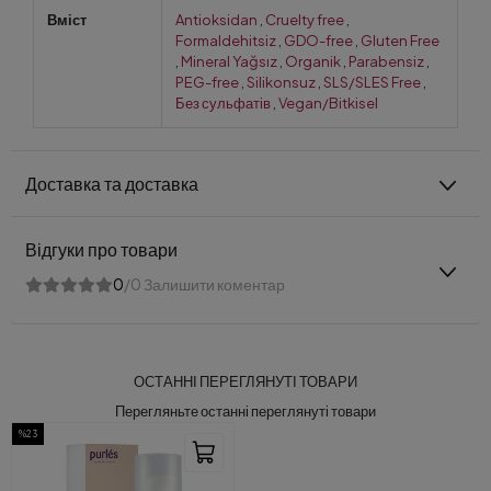
Вміст
Antioksidan
,
Cruelty free
,
Formaldehitsiz
,
GDO-free
,
Gluten Free
,
Mineral Yağsız
,
Organik
,
Parabensiz
,
PEG-free
,
Silikonsuz
,
SLS/SLES Free
,
Без сульфатів
,
Vegan/Bitkisel
Доставка та доставка
Відгуки про товари
0
/0 Залишити коментар
ОСТАННІ ПЕРЕГЛЯНУТІ ТОВАРИ
Перегляньте останні переглянуті товари
%23