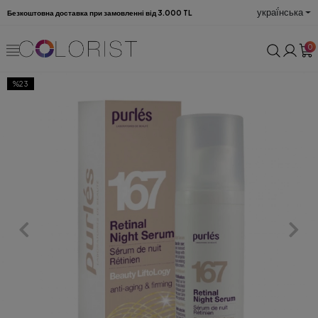
украї́нська
Безкоштовна доставка при замовленні від 3.000 TL
0
%23